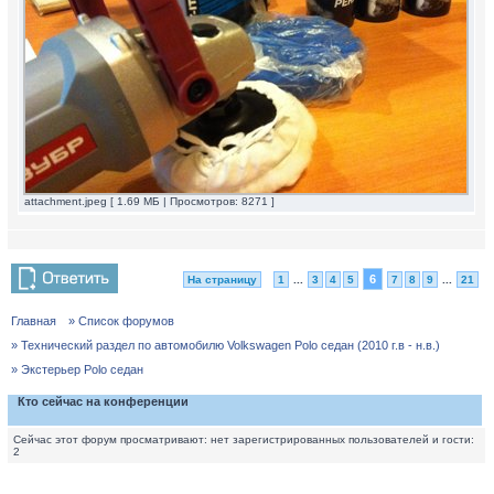
attachment.jpeg [ 1.69 МБ | Просмотров: 8271 ]
6
На страницу
1
...
3
4
5
7
8
9
...
21
Главная
» Список форумов
» Технический раздел по автомобилю Volkswagen Polo седан (2010 г.в - н.в.)
» Экстерьер Polo седан
Кто сейчас на конференции
Сейчас этот форум просматривают: нет зарегистрированных пользователей и гости:
2