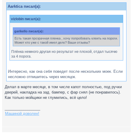
Aarktica писал(а):
vizlobin писал(а):
garikello писал(а):
Есть такая прозрачная пленка , хочу попробовать клеить на пороги.
Может кто уже с такой имел дело? Ваши отзывы?
Плёнка немного другая но результат не плохой, отдал тысячю
за 4 порога.
Интересно, как она себя поведет после нескольких моек. Если
несложно отпишитесь через месяцок.
Делал в марте месяце, в том числе капот полностью, под ручки
дверей, накладка на зад. бампер, с фар снял (не понравилось).
Как только мойщики не глумились, всё цело!
_________________
Машиной доволен!