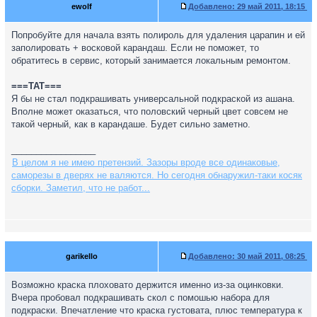
ewolf
Добавлено:
29 май 2011, 18:15
Попробуйте для начала взять полироль для удаления царапин и ей
заполировать + восковой карандаш. Если не поможет, то
обратитесь в сервис, который занимается локальным ремонтом.
===TAT===
Я бы не стал подкрашивать универсальной подкраской из ашана.
Вполне может оказаться, что половский черный цвет совсем не
такой черный, как в карандаше. Будет сильно заметно.
_________________
В целом я не имею претензий. Зазоры вроде все одинаковые,
саморезы в дверях не валяются. Но сегодня обнаружил-таки косяк
сборки. Заметил, что не работ...
garikello
Добавлено:
30 май 2011, 08:25
Возможно краска плоховато держится именно из-за оцинковки.
Вчера пробовал подкрашивать скол с помошью набора для
подкраски. Впечатление что краска густовата, плюс температура к