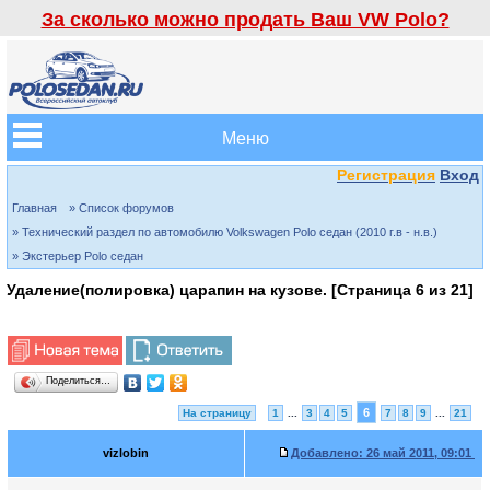
За сколько можно продать Ваш VW Polo?
Меню
Регистрация
Вход
Главная
» Список форумов
» Технический раздел по автомобилю Volkswagen Polo седан (2010 г.в - н.в.)
» Экстерьер Polo седан
Удаление(полировка) царапин на кузове. [Страница
6
из
21
]
Поделиться…
6
На страницу
1
...
3
4
5
7
8
9
...
21
vizlobin
Добавлено:
26 май 2011, 09:01