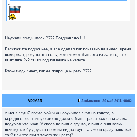
Неужели получилось ???? Поздравляю !!!!
Расскажите подробнее, я все сделал как показано на видео, время
выдержал, результата ноль, хотя может быть это из-за того, что
вмятинка 2x2 см из под камешка на капоте
Кто-нибудь знает, как ее попроще убрать ????
VDJMAR
Добавлено:
29 май 2011, 00:02
у меня седнЯ после мойки обнаружился скол на капоте, в
середине его, там где его не должно быть , расстроился сначала,
подумал что брак. У скола не видно грунта, а видно оцинковку-
почему так? у друга на нексии видно грунт, а уменя сразу цинк. как
так? или это грунт такого же цвета)?