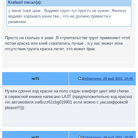
Krafanil писал(а):
у меня тоже цинк . Видимо грунт тут просто не нужен. Железо
видимо хорошего качества , что не должно привести к
ржавчине
Просто на сколько я знаю ,В строительстве грунт применяют чтоб
потом краска или клей схватились лучше , а у нас может изза
отсутствия грунта краска летит, это может брак
чс71
Добавлено:
29 май 2011, 14:45
Нужен срочно код краски на поло седан комфорт цвет:wild cheree.
в сервисной книжке написано LA3T (предположительно код краски)
vin автомобиля xw8zzz61zbg019901 если можно с расшифровкой
please!!!)))
чс71
Добавлено:
29 май 2011, 14:58