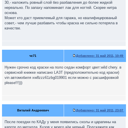
30,- наложить ровный слой без разбавления до более жидкой
нереально. По запаху напоминает лак для ногтей. Скорее нитра
основа.
Может кто даст приемлемый для гаража, но квалифицированый
совет,- чем лучше разбавить чтобы краска не сильно потеряла в
качестве.
чс71
Добавлено:
31 май 2011, 10:49
Нужен срочно код краски на поло седан комфорт цвет:wild chery. в
сервисной книжке написано LA3T (предположительно код краски)
vin автомобиля xw8zzz61zbg019901 если можно с расшифровкой
please!!!)))
Виталий Андреевич
Добавлено:
31 май 2011, 23:07
После поездки по КАДу у меня появились сколы и царапины на
капоте до металла. Кузов у моего а/м черный. Подскажите как