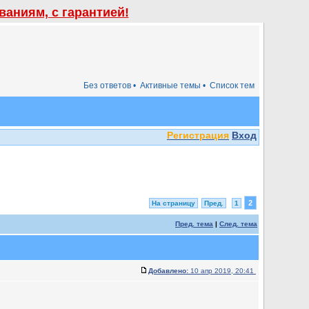
аниям, с гарантией!
Без ответов •
Активные темы •
Список тем
Регистрация
Вход
2
На страницу
Пред.
1
Пред. тема
|
След. тема
Добавлено:
10 апр 2019, 20:41