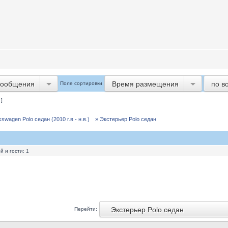
сообщения
Время размещения
по в
Поле сортировки
 ]
wagen Polo седан (2010 г.в - н.в.)
» Экстерьер Polo седан
 и гости: 1
Экстерьер Polo седан
Перейти: