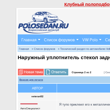
Клубный полоподбор
Главная
Список форумов
VW Polo
Се
Главная
» Список форумов
» Технический раздел по автомобилю Volks
Наружный уплотнитель стекол зад
Страница
2
из
2
[ Соо
Версия для печати
АВТОР
veteran52
Я тупо приклеил его к металличе
АвтоСпециалист