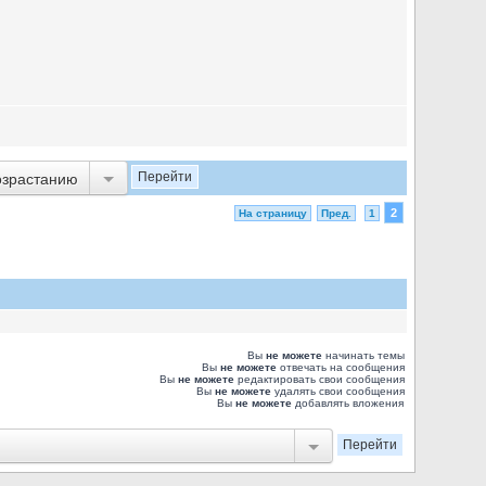
озрастанию
2
На страницу
Пред.
1
Вы
не можете
начинать темы
Вы
не можете
отвечать на сообщения
Вы
не можете
редактировать свои сообщения
Вы
не можете
удалять свои сообщения
Вы
не можете
добавлять вложения