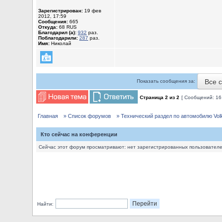
Зарегистрирован:
19 фев
2012, 17:59
Сообщения:
665
Откуда:
68 RUS
Благодарил (а):
932
раз.
Поблагодарили:
287
раз.
Имя:
Николай
Все 
Показать сообщения за:
Страница
2
из
2
[ Сообщений: 16
Главная
» Список форумов
» Технический раздел по автомобилю Volks
Кто сейчас на конференции
Сейчас этот форум просматривают: нет зарегистрированных пользователей
Найти: