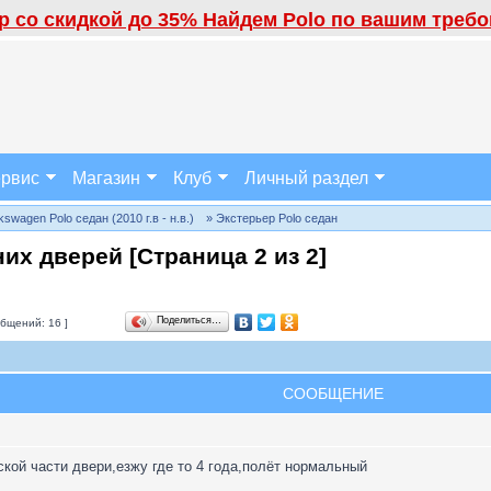
 со скидкой до 35% Найдем Polo по вашим требов
рвис
Магазин
Клуб
Личный раздел
wagen Polo седан (2010 г.в - н.в.)
» Экстерьер Polo седан
них дверей [Страница
2
из
2
]
Поделиться…
бщений: 16 ]
СООБЩЕНИЕ
ской части двери,езжу где то 4 года,полёт нормальный