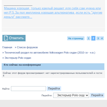
_________________
Машина хорошая ,только каждый решает для себя сам нужна или
нет.P.S.За пол миллиона хорошая альтернатива ,если есть "другие
деньги" рассматр...
2
На страницу
1
3
4
Главная
» Список форумов
» Технический раздел по автомобилю Volkswagen Polo седан (2010 г.в - н.в.)
» Экстерьер Polo седан
Кто сейчас на конференции
Сейчас этот форум просматривают: нет зарегистрированных пользователей и гости:
4
Найти:
Перейти: