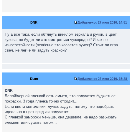
DNK
Добавлено:
27 июл 2010, 14:51
Ну а все таки, если обтянуть винилом зеркала и ручки, в цвет
кузова, не будет ли это смотреться чужеродно? И как по
износостойкости (особенно это касается ручек)? Стоит ли игра
свеч, не легче ли задуть краской?
Diam
Добавлено:
27 июл 2010, 15:28
DNK
Белой/черной пленкой есть смысл, это получится буджетнее
покраски, 3 года пленка точно отходит...
Если цвета металлики, лучше задуть, потому что подобрать
идеально в цвет вряд ли получится...
С пленкой замороки меньше, она дешевле, не надо разбирать
элемент или сушить потом...