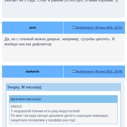
хватает на 3 года. Стоит в районе 20.000 руб, отзывы хорошие. ))
ptzk
Добавлено:
09 янв 2011, 22:31
Да, но с пленкой можно дверью, например, сугробы цеплять. И
вообще она как дефлектор.
darkwish
Добавлено:
09 янв 2011, 23:45
Sergey_M писал(а):
darkwish писал(а):
ИМХО!
У недорогой пленки есть ряд недостатков!
По мне так куда проще-дешевле делать хорошую немецкую
защитную полировку у проффи раз год!