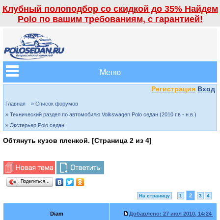
Клубный полоподбор со скидкой до 35% Найдем
Polo по вашим требованиям, с гарантией!
Меню
Регистрация
Вход
Главная
» Список форумов
» Технический раздел по автомобилю Volkswagen Polo седан (2010 г.в - н.в.)
» Экстерьер Polo седан
Обтянуть кузов пленкой. [Страница
2
из
4
]
Поделиться…
2
На страницу
1
3
4
Diam
Добавлено:
27 июл 2010, 14:24