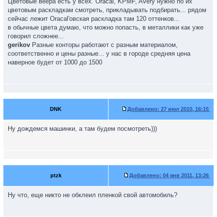
Цветовые веера есть у всех. Oracal, KPMF, Avery нужно по их
цветовым раскладкам смотреть, прикладывать подбирать... рядом
сейчас лежит Oracal'овская раскладка там 120 оттенков...
в обычные цвета думаю, что можно попасть, в металлики как уже
говорил сложнее...
gerikov
Разные конторы работают с разным материалом,
соответственно и цены разные... у нас в городе средняя цена
наверное будет от 1000 до 1500
DNK
Добавлено:
27 июл 2010, 16:15
Ну дождемся машинки, а там будем посмотреть)))
ptzk
Добавлено:
04 янв 2011, 13:26
Ну что, еще никто не обклеил пленкой свой автомобиль?