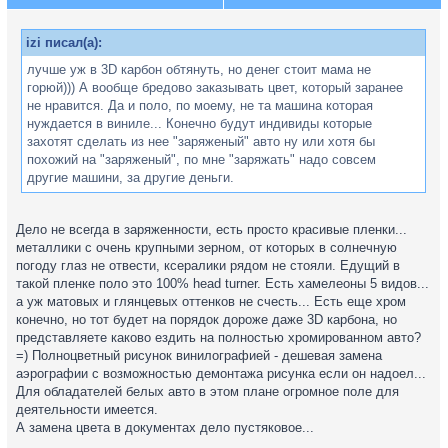
izi писал(а):
лучше уж в 3D карбон обтянуть, но денег стоит мама не
горюй))) А вообще бредово заказывать цвет, который заранее
не нравится. Да и поло, по моему, не та машина которая
нуждается в виниле... Конечно будут индивиды которые
захотят сделать из нее "заряженый" авто ну или хотя бы
похожий на "заряженый", по мне "заряжать" надо совсем
другие машини, за другие деньги.
Дело не всегда в заряженности, есть просто красивые пленки...
металлики с очень крупными зерном, от которых в солнечную
погоду глаз не отвести, ксералики рядом не стояли. Едущий в
такой пленке поло это 100% head turner. Есть хамелеоны 5 видов...
а уж матовых и глянцевых оттенков не счесть... Есть еще хром
конечно, но тот будет на порядок дороже даже 3D карбона, но
представляете каково ездить на полностью хромированном авто?
=) Полноцветный рисунок винилографией - дешевая замена
аэрографии с возможностью демонтажа рисунка если он надоел...
Для обладателей белых авто в этом плане огромное поле для
деятельности имеется.
А замена цвета в документах дело пустяковое...