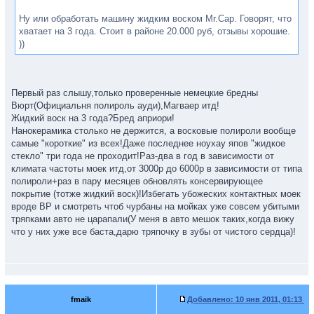
Ну или обработать машину жидким воском Mr.Cap. Говорят, что
хватает на 3 года. Стоит в районе 20.000 руб, отзывы хорошие.
))
Первый раз слышу,только проверенные немецкие бредны
Вюрт(Официальня полироль ауди),Магваер итд!
Жидкий воск на 3 года?Бред априори!
Нанокерамика столько не держится, а восковые полироли вообще
самые "короткие" из всех!Даже последнее ноухау япов "жидкое
стекло" три года не проходит!Раз-два в год в зависимости от
климата частоты моек итд,от 3000р до 6000р в зависимости от типа
полироли+раз в пару месяцев обновлять консервирующее
покрытие (тотже жидкий воск)!Избегать убожеских контактных моек
вроде BP и смотреть чтоб чурбаны на мойках уже совсем убитыми
тряпками авто не царапали(У меня в авто мешок таких,когда вижу
что у них уже все баста,дарю тряпочку в зубы от чистого сердца)!
fmaik
Добавлено:
10 янв 2011, 01:13