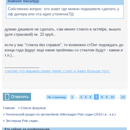
makson писал(а):
Собственно вопрос: кто знает где можно подешевле сделать у
оф дилера или эта идея утопична?)))
думаю дешевле не сделать, сам менял стекло в октябре, вышло
(для страховой) ок. 22 круб...
если у вас "стекла без справок", то возможно стОит подождать до
конца года (вдруг еще какие проблемы со стеклом будут - камни и
т.п.)...
_________________
считаю что машина своих денег стоит и даже больше того.
7
На страницу
1
...
4
5
6
8
9
10
...
13
Главная
» Список форумов
» Технический раздел по автомобилю Volkswagen Polo седан (2010 г.в - н.в.)
» Экстерьер Polo седан
Кто сейчас на конференции