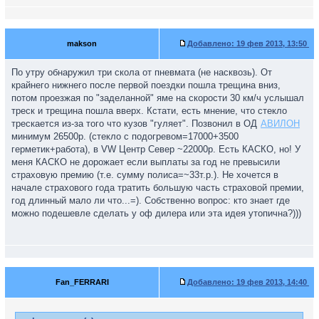
makson
Добавлено:
19 фев 2013, 13:50
По утру обнаружил три скола от пневмата (не насквозь). От
крайнего нижнего после первой поездки пошла трещина вниз,
потом проезжая по "заделанной" яме на скорости 30 км/ч услышал
треск и трещина пошла вверх. Кстати, есть мнение, что стекло
трескается из-за того что кузов "гуляет". Позвонил в ОД
АВИЛОН
минимум 26500р. (стекло с подогревом=17000+3500
герметик+работа), в VW Центр Север ~22000р. Есть КАСКО, но! У
меня КАСКО не дорожает если выплаты за год не превысили
страховую премию (т.е. сумму полиса=~33т.р.). Не хочется в
начале страхового года тратить большую часть страховой премии,
год длинный мало ли что...=). Собственно вопрос: кто знает где
можно подешевле сделать у оф дилера или эта идея утопична?)))
Fan_FERRARI
Добавлено:
19 фев 2013, 14:40