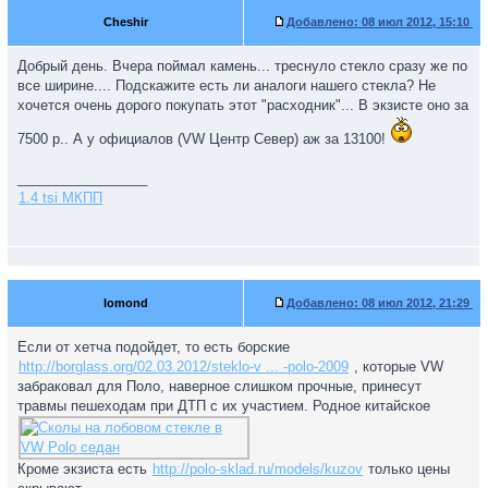
Cheshir
Добавлено:
08 июл 2012, 15:10
Добрый день. Вчера поймал камень... треснуло стекло сразу же по
все ширине.... Подскажите есть ли аналоги нашего стекла? Не
хочется очень дорого покупать этот "расходник"... В экзисте оно за
7500 р.. А у официалов (VW Центр Север) аж за 13100!
_________________
1.4 tsi МКПП
lomond
Добавлено:
08 июл 2012, 21:29
Если от хетча подойдет, то есть борские
http://borglass.org/02.03.2012/steklo-v ... -polo-2009
, которые VW
забраковал для Поло, наверное слишком прочные, принесут
травмы пешеходам при ДТП с их участием. Родное китайское
Кроме экзиста есть
http://polo-sklad.ru/models/kuzov
только цены