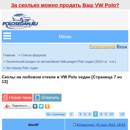
За сколько можно продать Ваш VW Polo?
Меню
Регистрация
Вход
Главная
» Список форумов
» Технический раздел по автомобилю Volkswagen Polo седан (2010 г.в - н.в.)
» Экстерьер Polo седан
Сколы на лобовом стекле в VW Polo седан [Страница
7
из
13
]
Поделиться…
7
На страницу
1
...
4
5
6
8
9
10
...
13
AlexSF
Добавлено:
01 июл 2012, 18:54