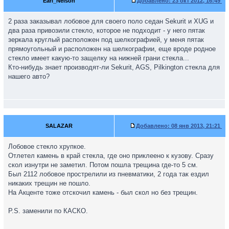
Earl_Nelson
Добавлено:
23 окт 2012, 16:49
2 раза заказывал лобовое для своего поло седан Sekurit и XUG и
два раза привозили стекло, которое не подходит - у него пятак
зеркала круглый расположен под шелкографией, у меня пятак
прямоугольный и расположен на шелкографии, еще вроде родное
стекло имеет какую-то защелку на нижней грани стекла...
Кто-нибудь знает производят-ли Sekurit, AGS, Pilkington стекла для
нашего авто?
SALAZAR
Добавлено:
08 янв 2013, 21:21
Лобовое стекло хрупкое.
Отлетел камень в край стекла, где оно приклеено к кузову. Сразу
скол изнутри не заметил. Потом пошла трещина где-то 5 см.
Был 2112 лобовое прострелили из пневматики, 2 года так ездил
никаких трещин не пошло.
На Акценте тоже отскочил камень - был скол но без трещин.
P.S. заменили по КАСКО.