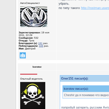
АвтоСпециалист
убрать.
по типу такого
http://rostman.users
Зарегистрирован:
19 ноя
2011, 22:29
Сообщения:
532
Откуда:
Тула
Благодарил (а):
191
раз.
Поблагодарили:
346
раз.
Имя:
Дмитрий
korotov
Олег151 писал(а):
Опытный водитель
korotov писал(а):
Cheshir да я понимаю что видно
попробуй затереть русским Анти