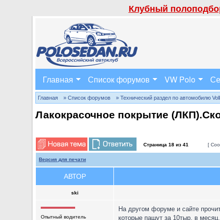
Клубный полоподбор
Главная
Список форумов
VW Polo
Се
Главная
» Список форумов
» Технический раздел по автомобилю Volks
Лакокрасочное покрытие (ЛКП).Ско
Страница
18
из
41
[ Соо
Версия для печати
АВТОР
ski
На другом форуме и сайте прочит
Опытный водитель
которые пашут за 10тыр. в месяц