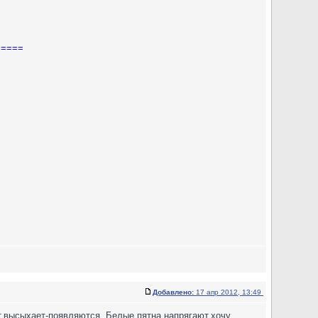
=====
Добавлено:
17 апр 2012, 13:49
т,высыхает-появляются. Белые пятна напрягают,хочу