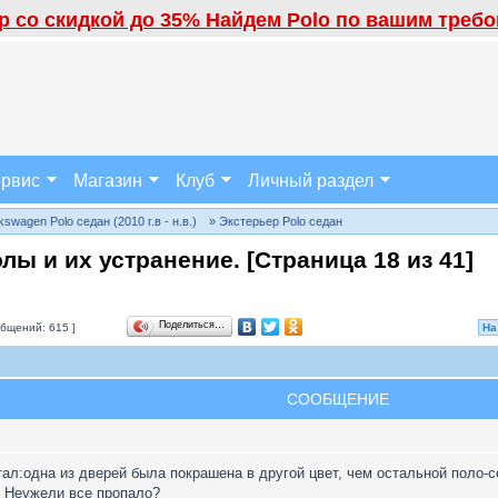
 со скидкой до 35% Найдем Polo по вашим требов
рвис
Магазин
Клуб
Личный раздел
wagen Polo седан (2010 г.в - н.в.)
» Экстерьер Polo седан
лы и их устранение. [Страница
18
из
41
]
Поделиться…
бщений: 615 ]
На
СООБЩЕНИЕ
ал:одна из дверей была покрашена в другой цвет, чем остальной поло-сед
. Неужели все пропало?