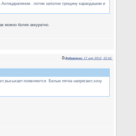
ла Антицарапином...потом заполни трещину карандашом и
как можно более аккуратно.
Добавлено:
17 апр 2012, 22:42
ают,высыхает-появляются. Белые пятна напрягают,хочу