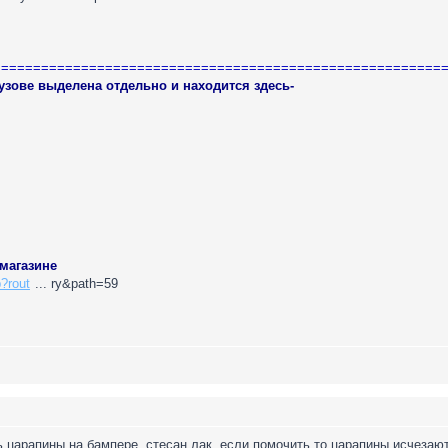
========================================================
узове выделена отдельно и находится здесь-
магазине
p?rout
... ry&path=59
 царапины на бампере, стесан лак, если помочить то царапины исчезаю