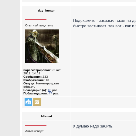
day_hunter
Подскажите - закрасил скол на дв
Опытный водитель
быстро застывает. так вот - как и
Зарегистрирован:
22 окт
2011, 14:51
Сообщения:
233
Изображения:
13
Откуда:
Нижегородская
область
Благодарил (а):
18
раз.
Поблагодарили:
47
раз.
Aftamat
я думаю надо забить.
АвтоЭксперт