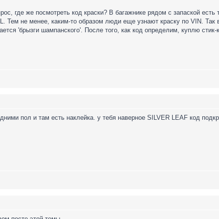
прос, где же посмотреть код краски? В багажнике рядом с запаской есть
7L. Тем не менее, каким-то образом люди еще узнают краску по VIN. Так 
ается 'брызги шампанского'. После того, как код определим, куплю стик
одними пол и там есть наклейка. у тебя наверное SILVER LEAF код подкр
вом посте этой темы.