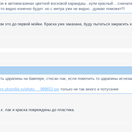
три в автомагазинах цветной восковой карандаш...купи красный....снача
то видно конечно будет..но с метра уже не видно...думаю поможет!!!
ом это до первой мойки. Краска уже заказана, буду пытаться закрасить 
ь царапины на бампере, стесан лак, если помочить то царапины исчез
rs.photofile.ru/photo ... 989653.jpg
только не так много и потускнее
т.к. лак и краска повреждены до пластика.