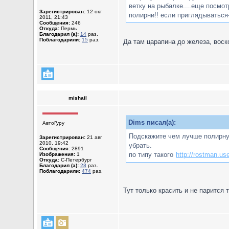
ветку на рыбалке....еще посмо
Зарегистрирован:
12 окт
полирни!! если приглядываться-
2011, 21:43
Сообщения:
246
Откуда:
Пермь
Благодарил (а):
14
раз.
Поблагодарили:
15
раз.
Да там царапина до железа, воск
mishail
Dims писал(а):
АвтоГуру
Подскажите чем лучше полирнут
Зарегистрирован:
21 авг
2010, 19:42
убрать.
Сообщения:
2891
по типу такого
http://rostman.use
Изображения:
1
Откуда:
С-Петербург
Благодарил (а):
28
раз.
Поблагодарили:
474
раз.
Тут только красить и не парится 