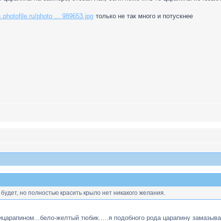
.photofile.ru/photo ... 989653.jpg
только не так много и потускнее
 будет, но полностью красить крыло нет никакого желания.
царапином...бело-желтый тюбик.....я подобного рода царапину замазыва