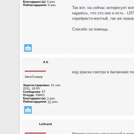
Благодарил (а):
0 раз.
Поблагодарили:
0 раз.
Так вот, на сейчас интересует во
надеюсь, что это оно и есть - LR
серебристо-желтый, так же назыв
Спасибо за помощь.
A K
код краски смотри в багажнике п
АвтоСтажер
Зарегистрирован:
21 сен
2011, 16:05
Сообщения:
57
Откуда:
ХМАО
Благодарил (а):
3
раз.
Поблагодарили:
42
раз.
LeGrand
Номера красок карандашей в пер