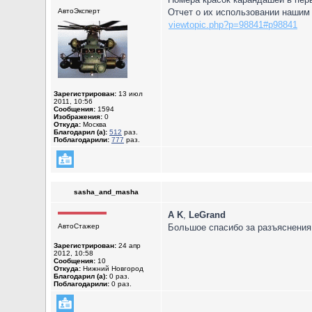
АвтоЭксперт
Отчет о их использовании нашим
viewtopic.php?p=98841#p98841
Зарегистрирован:
13 июл
2011, 10:56
Сообщения:
1594
Изображения:
0
Откуда:
Москва
Благодарил (а):
512
раз.
Поблагодарили:
777
раз.
sasha_and_masha
A K
,
LeGrand
АвтоСтажер
Большое спасибо за разъяснения.
Зарегистрирован:
24 апр
2012, 10:58
Сообщения:
10
Откуда:
Нижний Новгород
Благодарил (а):
0 раз.
Поблагодарили:
0 раз.