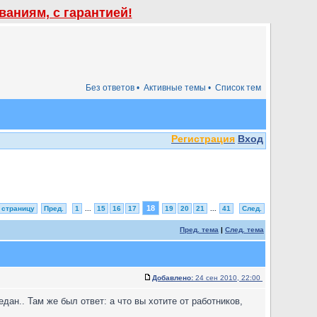
аниям, с гарантией!
Без ответов •
Активные темы •
Список тем
Регистрация
Вход
18
 страницу
Пред.
1
...
15
16
17
19
20
21
...
41
След.
Пред. тема
|
След. тема
Добавлено:
24 сен 2010, 22:00
ан.. Там же был ответ: а что вы хотите от работников,