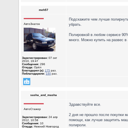
meh57
Подскажите чем лучше полирнуть
АвтоЗнаток
убрать.
Полировкой в любом сервисе 90%
много. Можно купить на развес в 
Зарегистрирован:
07 окт
2010, 19:47
Сообщения:
296
Откуда:
Орёл
Благодарил (а):
175
раз.
Поблагодарили:
144
раз.
sasha_and_masha
Здравствуйте все.
АвтоСтажер
2 дня не прошло после покупки м
Зарегистрирован:
24 апр
помощи, как лучше защитить маши
2012, 10:58
Сообщения:
10
полироли.
Откуда:
Нижний Новгород