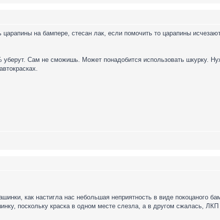
 царапины на бампере, стесан лак, если помочить то царапины исчезаю
 уберут. Сам не сможишь. Может понадобится использовать шкурку. Ну
автокрасках.
ашинки, как настигла нас небольшая неприятность в виде покоцаного б
нку, поскольку краска в одном месте слезла, а в другом сжалась, ЛКП