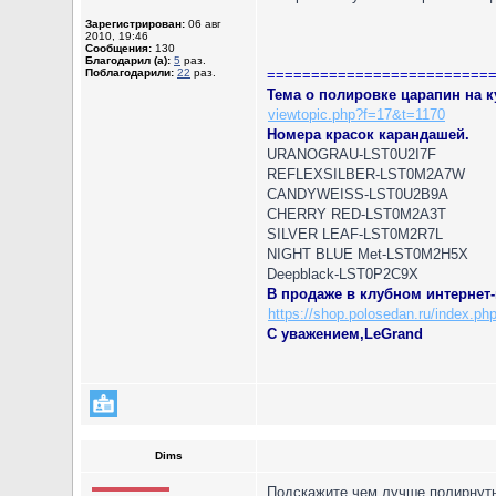
Зарегистрирован:
06 авг
2010, 19:46
Сообщения:
130
Благодарил (а):
5
раз.
Поблагодарили:
22
раз.
=========================
Тема о полировке царапин на к
viewtopic.php?f=17&t=1170
Номера красок карандашей.
URANOGRAU-LST0U2I7F
REFLEXSILBER-LST0M2A7W
CANDYWEISS-LST0U2B9A
CHERRY RED-LST0M2A3T
SILVER LEAF-LST0M2R7L
NIGHT BLUE Met-LST0M2H5X
Deepblack-LST0P2C9X
В продаже в клубном интернет-
https://shop.polosedan.ru/index.ph
С уважением,LeGrand
Dims
Подскажите чем лучше полирнуть