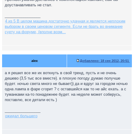
доустанавливать не стал.
_________________
4 из 5 В целом машина достаточно удачная и является неплохим
выбором в своем ценовом сегменте. Если не брать во внимание
суету на форуме, (вполне возм...
alex
Добавлено:
18 сен 2012, 20:51
а я решил все же их воткнуть в свой тренд, пусть и не очень
дешево (3,5 тыс все вместе). в плохую погоду думаю получше
будет. ночью света много не бывает)) да и вдруг за городом ночью
одна лампа в фаре сгорит ? с оставшейся как то не айс ехать. а с
туманками ка-то понадежнее будет. на неделе может соберусь,
поставлю, все детали есть )
_________________
ожидал большего