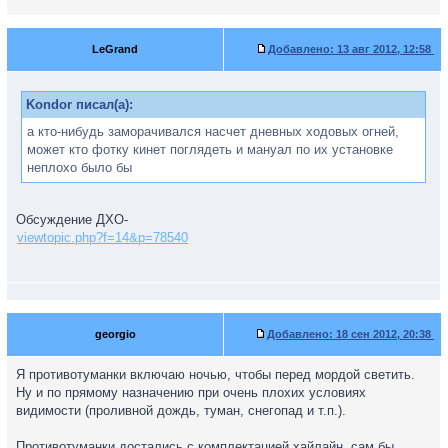
LeGrand
Добавлено:
13 авг 2012, 12:58
Kondor писал(а):
а кто-нибудь заморачивался насчет дневных ходовых огней,
может кто фотку кинет поглядеть и мануал по их установке
неплохо было бы
Обсуждение ДХО-
viewtopic.php?f=14&p=78540
georgio
Добавлено:
18 сен 2012, 20:38
Я противотуманки включаю ночью, чтобы перед мордой светить.
Ну и по прямому назначению при очень плохих условиях
видимости (проливной дождь, туман, снегопад и т.п.).
Противотуманки достались с комплектацией хайлайн, сам бы