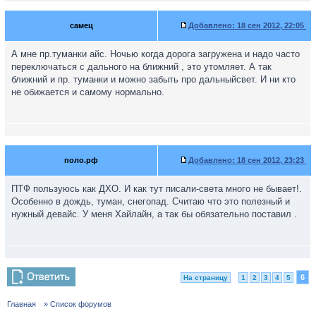
самец
Добавлено:
18 сен 2012, 22:05
А мне пр.туманки айс. Ночью когда дорога загружена и надо часто
переключаться с дального на ближний , это утомляет. А так
ближний и пр. туманки и можно забыть про дальныйсвет. И ни кто
не обижается и самому нормально.
поло.рф
Добавлено:
18 сен 2012, 23:23
ПТФ пользуюсь как ДХО. И как тут писали-света много не бывает!.
Особенно в дождь, туман, снегопад. Считаю что это полезный и
нужный девайс. У меня Хайлайн, а так бы обязательно поставил .
6
На страницу
1
2
3
4
5
Главная
» Список форумов