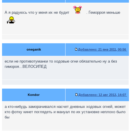
А я радуюсь что у меня их не будит
. Геморроя меньше
oneganik
Добавлено:
21 янв 2011, 00:56
если не противотуманки то ходовые огни обязательно ну а без
гимороя...ВЕЛОСИПЕД
Kondor
Добавлено:
12 авг 2012, 14:07
а кто-нибудь заморачивался насчет дневных ходовых огней, может
кто фотку кинет поглядеть и мануал по их установке неплохо было
бы