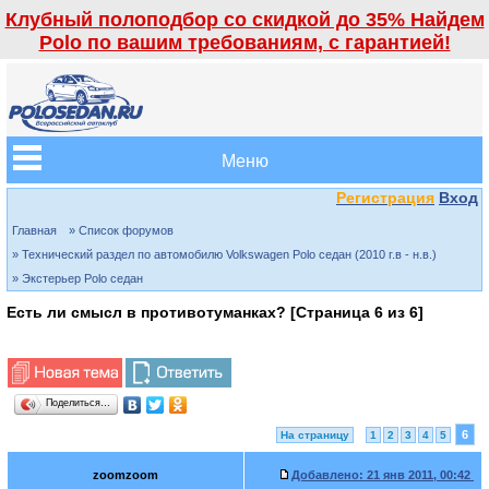
Клубный полоподбор со скидкой до 35% Найдем
Polo по вашим требованиям, с гарантией!
Меню
Регистрация
Вход
Главная
» Список форумов
» Технический раздел по автомобилю Volkswagen Polo седан (2010 г.в - н.в.)
» Экстерьер Polo седан
Есть ли смысл в противотуманках? [Страница
6
из
6
]
Поделиться…
6
На страницу
1
2
3
4
5
zoomzoom
Добавлено:
21 янв 2011, 00:42