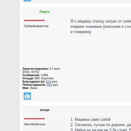
Радуга
Я к общему списку затрат от себ
Супермодератор
коврики тканевые (описание и ст
и тонировку
Зарегистрирован:
17 июн
2010, 00:52
Сообщения:
1368
Откуда:
МО, Королёв
Благодарил (а):
916
раз.
Поблагодарили:
896
раз.
Имя:
Лена
amega
1. Машина само собой
АвтоЛюбитель
2. Сигналка, лучше по дороже, д
3. Набор ну ни как не 2-3к стоит