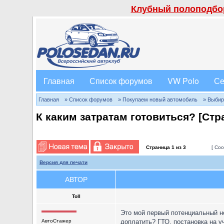
Клубный полоподбор
Главная
Список форумов
VW Polo
Се
Главная
» Список форумов
» Покупаем новый автомобиль
» Выбир
К каким затратам готовиться? [Ст
Страница
1
из
3
[ Соо
Версия для печати
АВТОР
Toll
Это мой первый потенциальный но
АвтоСтажер
доплатить? ГТО, постановка на учёт