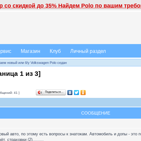
 со скидкой до 35% Найдем Polo по вашим требов
рвис
Магазин
Клуб
Личный раздел
аем новый или б/у Volkswagen Polo седан
раница
1
из
3
]
Поделиться…
бщений: 41 ]
СООБЩЕНИЕ
вый авто, по этому есть вопросы к знатокам. Автомобиль и допы - это п
, страховки (2).........