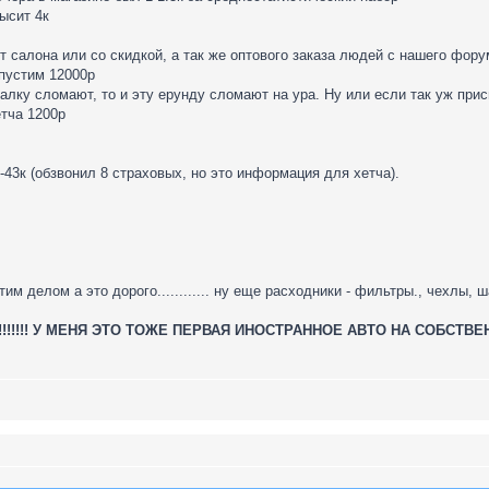
ысит 4к
 от салона или со скидкой, а так же оптового заказа людей с нашего фо
опустим 12000р
налку сломают, то и эту ерунду сломают на ура. Ну или если так уж при
етча 1200р
8-43к (обзвонил 8 страховых, но это информация для хетча).
тим делом а это дорого............ ну еще расходники - фильтры., чехлы, 
!!!!!!!!!!!!!!!!!! У МЕНЯ ЭТО ТОЖЕ ПЕРВАЯ ИНОСТРАННОЕ АВТО НА С