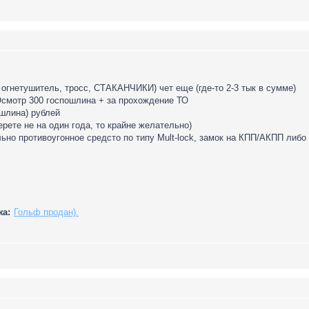
, огнетушитель, тросс, СТАКАНЧИКИ) чет еще (где-то 2-3 тык в сумме)
ехОсмотр 300 госпошлина + за прохождение ТО
ошлина) рублей
ерете не на один года, то крайне желательно)
ьно противоугонное средсто по типу Mult-lock, замок на КПП/АКПП либо 
жа:
Гольф продан).