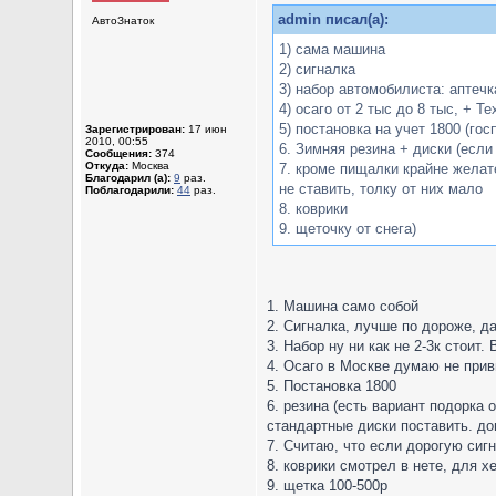
admin писал(а):
АвтоЗнаток
1) сама машина
2) сигналка
3) набор автомобилиста: аптечк
4) осаго от 2 тыс до 8 тыс, + 
5) постановка на учет 1800 (го
Зарегистрирован:
17 июн
2010, 00:55
6. Зимняя резина + диски (если
Сообщения:
374
Откуда:
Москва
7. кроме пищалки крайне желат
Благодарил (а):
9
раз.
не ставить, толку от них мало
Поблагодарили:
44
раз.
8. коврики
9. щеточку от снега)
1. Машина само собой
2. Сигналка, лучше по дороже, д
3. Набор ну ни как не 2-3к стоит
4. Осаго в Москве думаю не прив
5. Постановка 1800
6. резина (есть вариант подорка
стандартные диски поставить. д
7. Считаю, что если дорогую сиг
8. коврики смотрел в нете, для х
9. щетка 100-500р