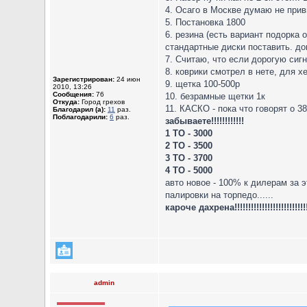
4. Осаго в Москве думаю не прив
5. Постановка 1800
6. резина (есть вариант подорка
стандартные диски поставить. д
7. Считаю, что если дорогую сиг
8. коврики смотрел в нете, для х
Зарегистрирован:
24 июн
9. щетка 100-500р
2010, 13:26
Сообщения:
76
10. безрамные щетки 1к
Откуда:
Город грехов
11. КАСКО - пока что говорят о 3
Благодарил (а):
11
раз.
Поблагодарили:
6
раз.
забываете!!!!!!!!!!!!
1 ТО - 3000
2 ТО - 3500
3 ТО - 3700
4 ТО - 5000
авто новое - 100% к дилерам за э
палировки на торпедо......
кароче дахрена!!!!!!!!!!!!!!!
admin