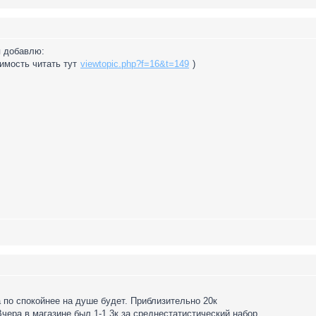
я добавлю:
оимость читать тут
viewtopic.php?f=16&t=149
)
а по спокойнее на душе будет. Приблизительно 20к
. Вчера в магазине был 1-1.3к за среднестатистический набор