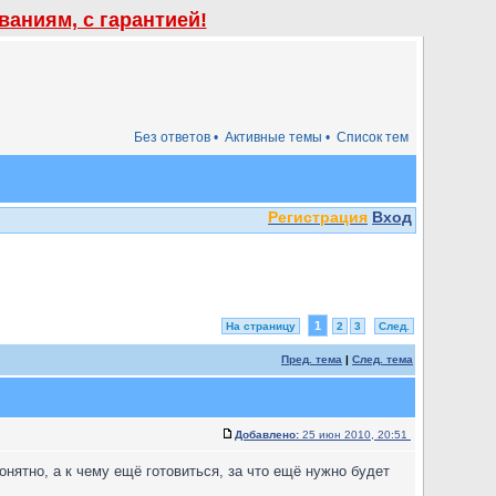
аниям, с гарантией!
Без ответов •
Активные темы •
Список тем
Регистрация
Вход
1
На страницу
2
3
След.
Пред. тема
|
След. тема
Добавлено:
25 июн 2010, 20:51
онятно, а к чему ещё готовиться, за что ещё нужно будет