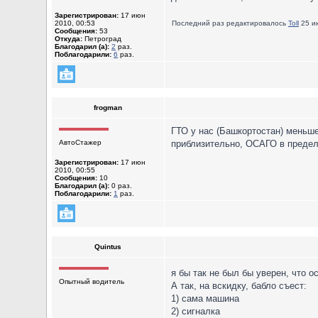
Зарегистрирован:
17 июн
2010, 00:53
Последний раз редактировалось
Toll
25 ию
Сообщения:
53
Откуда:
Петроград
Благодарил (а):
2
раз.
Поблагодарили:
6
раз.
frogman
ГТО у нас (Башкортостан) меньше
АвтоСтажер
приблизительно, ОСАГО в предела
Зарегистрирован:
17 июн
2010, 00:55
Сообщения:
10
Благодарил (а):
0 раз.
Поблагодарили:
1
раз.
Quintus
я бы так не был бы уверен, что о
Опытный водитель
А так, на вскидку, бабло съест:
1) сама машина
2) сигналка