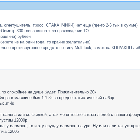
а, огнетушитель, тросс, СТАКАНЧИКИ) чет еще (где-то 2-3 тык в сумме)
ТехОсмотр 300 госпошлина + за прохождение ТО
спошлина) рублей
 берете не на один года, то крайне желательно)
ельно противоугонное средсто по типу Mult-lock, замок на КПП/АКПП либ
а по спокойнее на душе будет. Приблизительно 20к
. Вчера в магазине был 1-1.3к за среднестатистический набор
ысит 4к
 от салона или со скидкой, а так же оптового заказа людей с нашего фо
опустим 12000р
налку сломают, то и эту ерунду сломают на ура. Ну или если так уж при
етча 1200р