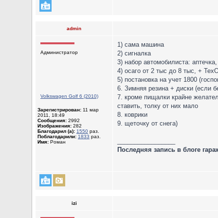
admin
1) сама машина
Администратор
2) сигналка
3) набор автомобилиста: аптечка
4) осаго от 2 тыс до 8 тыс, + Т
5) постановка на учет 1800 (госп
6. Зимняя резина + диски (если б
Volkswagen Golf 6 (2010)
7. кроме пищалки крайне желател
ставить, толку от них мало
Зарегистрирован:
11 мар
8. коврики
2011, 18:49
Сообщения:
2992
9. щеточку от снега)
Изображения:
282
Благодарил (а):
1550
раз.
Поблагодарили:
1833
раз.
_________________
Имя:
Роман
Последняя запись в блоге гара
izi