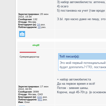
3) набор автомобилиста: аптечка,
4) осаго
5) постановка на учет (там вроде
Зарегистрирован:
20 июн
2010, 15:30
З.Ы. про каско даже не пишу, это
Сообщения:
132
Откуда:
Москва
Благодарил (а):
24
раз.
Поблагодарили:
19
раз.
olegf2
Toll писал(а):
Супермодератор
Это мой первый потенциальный н
будет доплатить? ГТО, постановка
+ набор автомобилиста
Да на первое время и всё!
Зарегистрирован:
17 июн
Потом - зимние шины.
2010, 00:55
Сообщения:
3099
Короче, ещё 45-70т.р. (в основно
Откуда:
Москва, САО
Благодарил (а):
1111
раз.
Поблагодарили:
601
раз.
Имя:
Олег