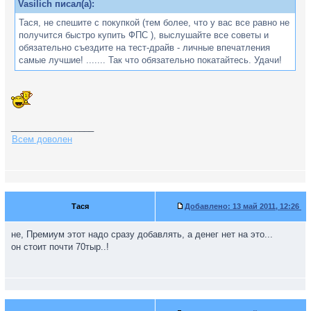
Vasilich писал(а):
Тася, не спешите с покупкой (тем более, что у вас все равно не
получится быстро купить ФПС ), выслушайте все советы и
обязательно съездите на тест-драйв - личные впечатления
самые лучшие! ....... Так что обязательно покатайтесь. Удачи!
_________________
Всем доволен
Тася
Добавлено:
13 май 2011, 12:26
не, Премиум этот надо сразу добавлять, а денег нет на это...
он стоит почти 70тыр..!