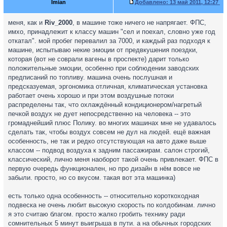
Imian
Добавлено:
13 май 2011, 12:27
меня, как и
Riv_2000
, в машине тоже ничего не напрягает. ФПС,
имхо, принадлежит к классу машин "сел и поехал, словно уже год
откатал". мой пробег перевалил за 7000, и каждый раз подходя к
машине, испытываю некие эмоции от предвкушения поездки,
которая (вот не соврали вагены в проспекте) дарит только
положительные эмоции, особенно при соблюдении заводских
предписаний по топливу. машина очень послушная и
предсказуемая, эргономика отличная, климатическая установка
работает очень хорошо и при этом воздушные потоки
распределены так, что охлаждённый кондиционером/нагретый
печкой воздух не дует непосредственно на человека -- это
громаднейший плюс Полику. во многих машинах мне не удавалось
сделать так, чтобы воздух совсем не дул на людей. ещё важная
особенность, не так и редко отсутствующая на авто даже выше
классом -- подвод воздуха к задним пассажирам. салон строгий,
классический, лично меня наоборот такой очень привлекает. ФПС в
первую очередь функционален, но про дизайн в нём вовсе не
забыли. просто, но со вкусом. такая вот эта машинка)
есть только одна особенность -- относительно короткоходная
подвеска не очень любит высокую скорость по колдобинам. лично
я это считаю благом. просто жалко гробить технику ради
сомнительных 5 минут выигрыша в пути. а на обычных городских