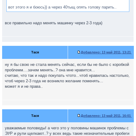
вот этого я и боюсь)) а через 40тыщ опять голову парить..
все правильно надо менять машинку через 2-3 года)
Тася
Добавлено:
13 май 2011, 13:21
ну я бы свою не стала менять сейчас, если бы не было с коробкой
проблемм....зачем менять..? она мне нравится...
считаю, что так и надо покупать чтото...чтоб нравилась настолько,
чтоб через 2-3 года не возникло желание поменять...
может я и не права..
Тася
Добавлено:
13 май 2011, 16:01
уважаемые половеды! а чего это у половины машинок проблемы с
ЭУР и рули щелкают..? у всех ведь такие незначительные пробеги