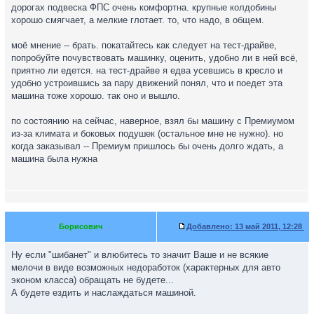
дорогах подвеска ФПС очень комфортна. крупные колдобины
хорошо смягчает, а мелкие глотает. то, что надо, в общем.
моё мнение -- брать. покатайтесь как следует на тест-драйве,
попробуйте почувствовать машинку, оценить, удобно ли в ней всё,
приятно ли едется. на тест-драйве я едва усевшись в кресло и
удобно устроившись за пару движений понял, что и поедет эта
машина тоже хорошо. так оно и вышло.
по состоянию на сейчас, наверное, взял бы машину с Премиумом
из-за климата и боковых подушек (остальное мне не нужно). но
когда заказывал -- Премиум пришлось бы очень долго ждать, а
машина была нужна
Борисович
Добавлено:
13 май 2011, 12:28
Ну если "шибанет" и влюбитесь то значит Ваше и не всякие
мелочи в виде возможных недоработок (характерных для авто
эконом класса) обращать не будете...
А будете ездить и наслаждаться машиной.