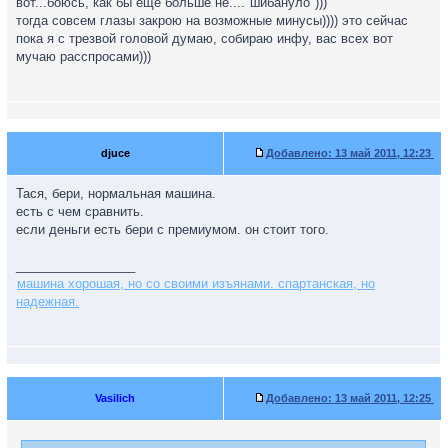
вот...боюсь, как бы еще больше не...."шибануло")))
тогда совсем глазы закрою на возможные минусы)))) это сейчас
пока я с трезвой головой думаю, собираю инфу, вас всех вот
мучаю расспросами)))
djuce
Добавлено:
13 май 2011, 12:23
Тася, бери, нормальная машина.
есть с чем сравнить.
если деньги есть бери с премиумом. он стоит того.
_________________
машина хорошая, но со своими изъянами. спартанская, но
надежная.
Vasilich
Добавлено:
13 май 2011, 12:25