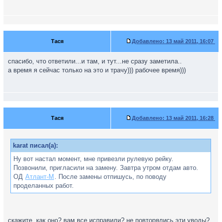
Тася
Добавлено:
13 май 2011, 16:07
спасибо, что ответили...и там, и тут...не сразу заметила..
а время я сейчас только на это и трачу))) рабочее время)))
Тася
Добавлено:
13 май 2011, 16:28
karat писал(а):
Ну вот настал момент, мне привезли рулевую рейку.
Позвонили, пригласили на замену. Завтра утром отдам авто.
ОД
Атлант-М
. После замены отпишусь, по поводу
проделанных работ.
скажите, как оно? вам все исправили? не повторялись эти уводы?