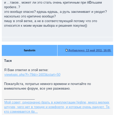
и ...такое.. может ли это стать очень критичным при б
О
льшем
пробеге..?
это вообще опасно? едешь-едешь, а руль заклинивает и уводит?
насколько это критично вообще?
пишу в этой ветке, а не в соответствующей потому что это
относится к моим мукам выбора и решения покупки))
fandorin
Добавлено:
13 май 2011, 16:05
Тася
Я Вам ответил в этой ветке:
viewtopic.php?f=79&t=1603&start=50
Пожалуйста, потратье немного времени и почитайте по
внимательнее форум, все уже разжевано.
_________________
Мой совет, однозначно брать в комплектации higline, много мелких
штучек, чего нет в тренде и комфорте, и которые очень радуют. Те,
кто сомневается бр...