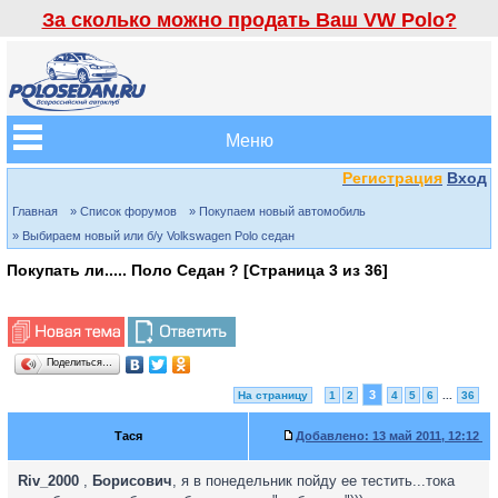
За сколько можно продать Ваш VW Polo?
Меню
Регистрация
Вход
Главная
» Список форумов
» Покупаем новый автомобиль
» Выбираем новый или б/у Volkswagen Polo седан
Покупать ли..... Поло Седан ? [Страница
3
из
36
]
Поделиться…
3
На страницу
1
2
4
5
6
...
36
Тася
Добавлено:
13 май 2011, 12:12
Riv_2000
,
Борисович
, я в понедельник пойду ее тестить...тока