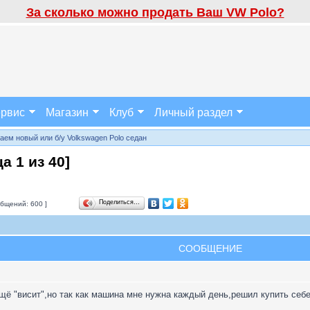
За сколько можно продать Ваш VW Polo?
рвис
Магазин
Клуб
Личный раздел
аем новый или б/у Volkswagen Polo седан
ица
1
из
40
]
Поделиться…
бщений: 600 ]
СООБЩЕНИЕ
щё "висит",но так как машина мне нужна каждый день,решил купить себе