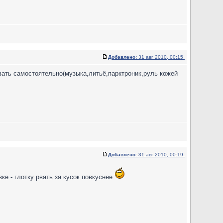
Добавлено:
31 авг 2010, 00:15
вать самостоятельно(музыка,литьё,парктроник,руль кожей
Добавлено:
31 авг 2010, 00:19
ке - глотку рвать за кусок повкуснее