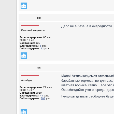
ski
Дело не в базе, а в очередности
Опытный водитель
Зарегистрирован:
06 авг
2010, 19:46
Сообщения:
130
Благодарил (а):
5
раз.
Поблагодарили:
22
раз.
lex
Мало! Активизируемся отказники!
АвтоГуру
барабанные тормоза- не для вас,
штатная музыка- гавно....все это
Зарегистрирован:
29 июн
Освобождайте уже очередь, доро
2010, 12:07
Сообщения:
2010
Благодарил (а):
44
раз.
Глядишь дышать свободнее будет 
Поблагодарили:
303
раз.