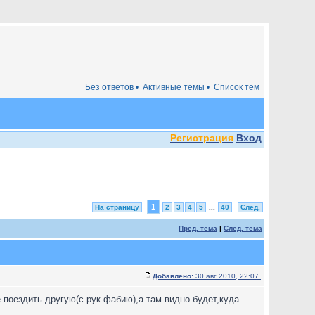
Без ответов •
Активные темы •
Список тем
Регистрация
Вход
1
На страницу
2
3
4
5
...
40
След.
Пред. тема
|
След. тема
Добавлено:
30 авг 2010, 22:07
 поездить другую(с рук фабию),а там видно будет,куда