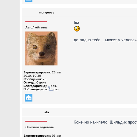
mongoose
lex
АвтоЛюбитель
да ладно тебе... может у челове
Зарегистрирован:
26 авг
2010, 19:36
Сообщения:
76
Откуда:
Сургут
Благодарил (а):
1
раз.
Поблагодарили:
15
раз.
ski
Конечно накипело. Шильдик прос
Опытный водитель
Зарегистрирован:
06 авг