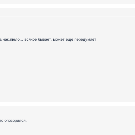
ка накипело... всякое бывает, может еще передумает
то опозорился.