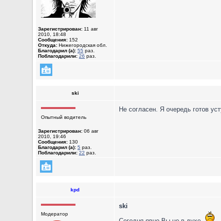
Зарегистрирован:
11 авг
2010, 18:48
Сообщения:
152
Откуда:
Нижегородская обл.
Благодарил (а):
55
раз.
Поблагодарили:
26
раз.
ski
Не согласен. Я очередь готов ус
Опытный водитель
Зарегистрирован:
06 авг
2010, 19:46
Сообщения:
130
Благодарил (а):
5
раз.
Поблагодарили:
22
раз.
kpd
ski
Модератор
Сегодня явно Вы не в духе.