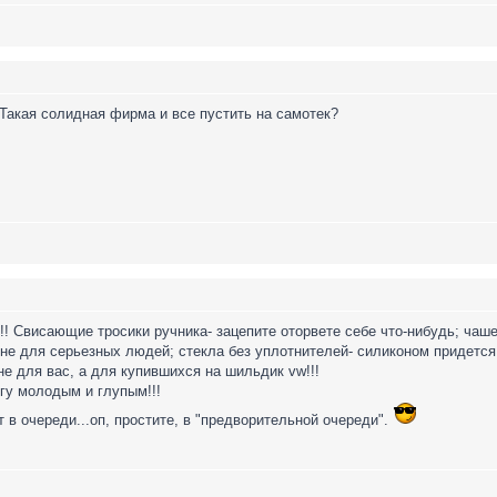
. Такая солидная фирма и все пустить на самотек?
!! Свисающие тросики ручника- зацепите оторвете себе что-нибудь; чаше
 не для серьезных людей; стекла без уплотнителей- силиконом придется 
 не для вас, а для купившихся на шильдик vw!!!
гу молодым и глупым!!!
в очереди...оп, простите, в "предворительной очереди".