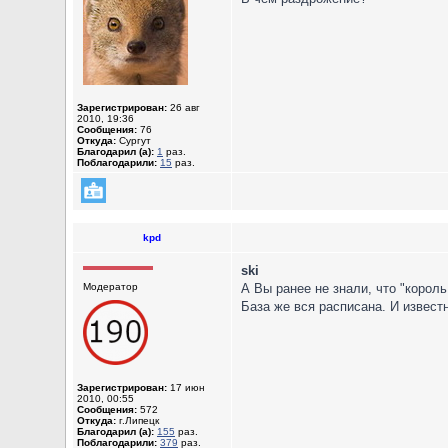
Зарегистрирован:
26 авг
2010, 19:36
Сообщения:
76
Откуда:
Сургут
Благодарил (а):
1
раз.
Поблагодарили:
15
раз.
kpd
ski
Модератор
А Вы ранее не знали, что "король
База же вся расписана. И известн
Зарегистрирован:
17 июн
2010, 00:55
Сообщения:
572
Откуда:
г.Липецк
Благодарил (а):
155
раз.
Поблагодарили:
379
раз.