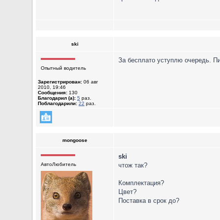
ski
За бесплато уступлю очередь. П
Опытный водитель
Зарегистрирован:
06 авг
2010, 19:46
Сообщения:
130
Благодарил (а):
5
раз.
Поблагодарили:
22
раз.
mongoose
ski
АвтоЛюбитель
чтож так?
Комплектация?
Цвет?
Поставка в срок до?