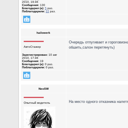
2010, 19:46
Сообщения:
130
Благодарил (а):
5
раз.
Поблагодарили:
22
раз.
hailowerk
Очередь отпугивает и гороговизн
АвтоСтажер
обшить,салон перетянуть)
Зарегистрирован:
10 авг
2010, 17:46
Сообщения:
19
Благодарил (а):
0 раз.
Поблагодарили:
0 раз.
NeoSW
На место одного отказника налетя
Опытный водитель