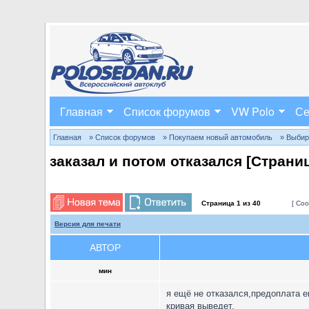
Главная
Список форумов
VW Polo
Се
Главная
» Список форумов
» Покупаем новый автомобиль
» Выбир
заказал и потом отказался [Стран
Страница
1
из
40
[ Соо
Версия для печати
АВТОР
мин
я ещё не отказался,предоплата е
кривая выведет.