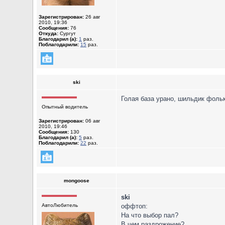
Зарегистрирован:
26 авг
2010, 19:36
Сообщения:
76
Откуда:
Сургут
Благодарил (а):
1
раз.
Поблагодарили:
15
раз.
ski
Голая база урано, шильдик фольк
Опытный водитель
Зарегистрирован:
06 авг
2010, 19:46
Сообщения:
130
Благодарил (а):
5
раз.
Поблагодарили:
22
раз.
mongoose
ski
АвтоЛюбитель
оффтоп:
На что выбор пал?
В чем раздрожение?