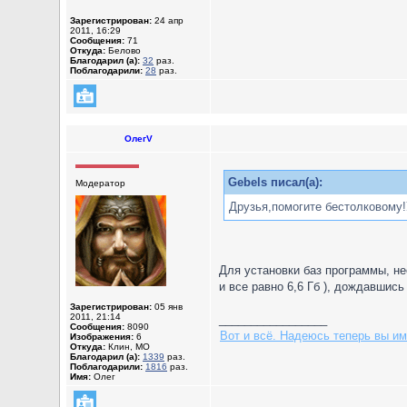
Зарегистрирован:
24 апр
2011, 16:29
Сообщения:
71
Откуда:
Белово
Благодарил (а):
32
раз.
Поблагодарили:
28
раз.
ОлегV
Gebels писал(а):
Модератор
Друзья,помогите бестолковому!У
Для установки баз программы, не
и все равно 6,6 Гб ), дождавшись
Зарегистрирован:
05 янв
2011, 21:14
_________________
Сообщения:
8090
Вот и всё. Надеюсь теперь вы им
Изображения:
6
Откуда:
Клин, МО
Благодарил (а):
1339
раз.
Поблагодарили:
1816
раз.
Имя:
Олег