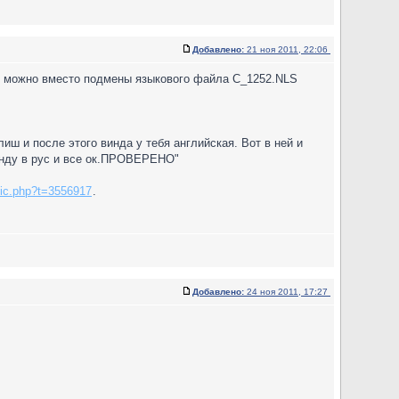
Добавлено:
21 ноя 2011, 22:06
?? можно вместо подмены языкового файла C_1252.NLS
ш и после этого винда у тебя английская. Вот в ней и
винду в рус и все ок.ПРОВЕРЕНО"
opic.php?t=3556917
.
Добавлено:
24 ноя 2011, 17:27