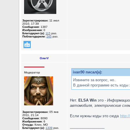
Зарегистрирован:
11 июл
2010, 17:39
Сообщения:
1387
Изображения:
0
Благодарил (а):
115
раз.
Поблагодарили:
245
раз.
ОлегV
ivan90 писал(а):
Модератор
Извините за вопрос, но..
В данной программе есть коды 
Нет.
ELSA Win
это -
Информацион
автомобиля, электрические схе
Зарегистрирован:
05 янв
2011, 21:14
Если нужны коды это сюда
http:
Сообщения:
8090
Изображения:
6
Откуда:
Клин, МО
_________________
Благодарил (а):
1339
раз.