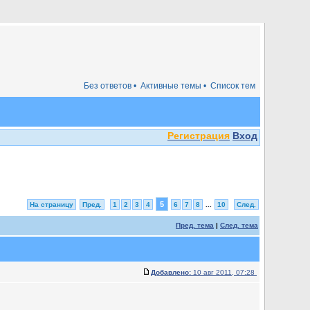
Без ответов •
Активные темы •
Список тем
Регистрация
Вход
5
На страницу
Пред.
1
2
3
4
6
7
8
...
10
След.
Пред. тема
|
След. тема
Добавлено:
10 авг 2011, 07:28