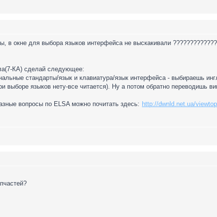
LSы, в окне для выбора языков интерфейса не выскакивали ???????????
ала(7-КА) сделай следующее:
нальные стандарты/язык и клавиатура/язык интерфейса - выбираешь ингли
ри выборе языков нету-все читается). Ну а потом обратно переводишь 
разные вопросы по ELSA можно почитать здесь:
http://dwnld.net.ua/viewt
апчастей?