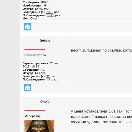
Сообщения:
8090
Изображения:
6
Откуда:
Клин, МО
Благодарил (а):
1339
раз.
Поблагодарили:
1816
раз.
Имя:
Олег
Gebels
весит 16гб,качал по ссылке, кот
АвтоЛюбитель
Зарегистрирован:
24 апр
2011, 16:29
Сообщения:
71
Откуда:
Белово
Благодарил (а):
32
раз.
Поблагодарили:
28
раз.
ОлегV
у меня установлена 3.81 так что
Модератор
идее всего 4 папки ( не считая и
языками удалил, оставил только р