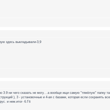
орую здесь выкладывали-3,9
 по 3.9 ни чего сказать не могу....а вообще ищи самую "тяжёлую" папку
нструкций ), 3 - установочные и 4-ая с базами, которая если сохранять вс
ус. и нем.итог- 6.Гб