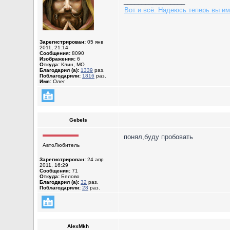
_________________
Вот и всё. Надеюсь теперь вы им
Зарегистрирован:
05 янв
2011, 21:14
Сообщения:
8090
Изображения:
6
Откуда:
Клин, МО
Благодарил (а):
1339
раз.
Поблагодарили:
1816
раз.
Имя:
Олег
Gebels
понял,буду пробовать
АвтоЛюбитель
Зарегистрирован:
24 апр
2011, 16:29
Сообщения:
71
Откуда:
Белово
Благодарил (а):
32
раз.
Поблагодарили:
28
раз.
AlexMkh