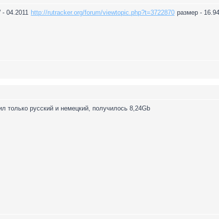
 - 04.2011
http://rutracker.org/forum/viewtopic.php?t=3722870
размер - 16.9
вил только русский и немецкий, получилось 8,24Gb