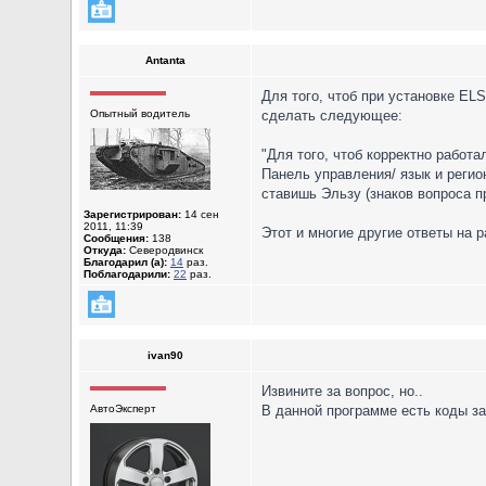
Antanta
Для того, чтоб при установке E
Опытный водитель
сделать следующее:
"Для того, чтоб корректно работ
Панель управления/ язык и регио
ставишь Эльзу (знаков вопроса п
Зарегистрирован:
14 сен
2011, 11:39
Этот и многие другие ответы на 
Сообщения:
138
Откуда:
Северодвинск
Благодарил (а):
14
раз.
Поблагодарили:
22
раз.
ivan90
Извините за вопрос, но..
АвтоЭксперт
В данной программе есть коды з