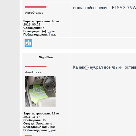
вышло обновление - ELSA 3.9 VW
АвтоСтажер
Зарегистрирован:
16 окт
2011, 00:02
Сообщения:
7
Благодарил (а):
6
раз.
Поблагодарили:
1
раз.
NightFlow
Качаю))) eубрал все языки, оста
АвтоСтажер
Зарегистрирован:
22 окт
2011, 11:17
Сообщения:
15
Откуда:
Ярославль
Благодарил (а):
0 раз.
Поблагодарили:
3
раз.