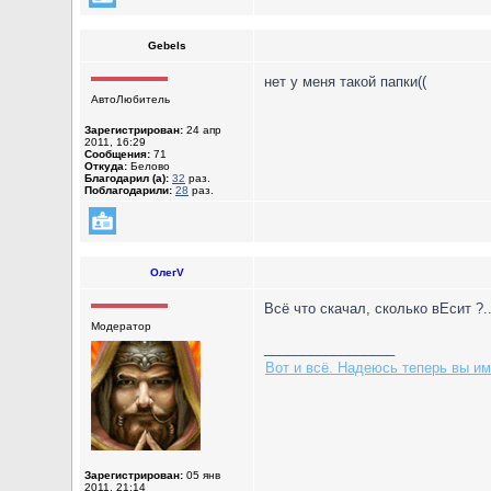
Gebels
нет у меня такой папки((
АвтоЛюбитель
Зарегистрирован:
24 апр
2011, 16:29
Сообщения:
71
Откуда:
Белово
Благодарил (а):
32
раз.
Поблагодарили:
28
раз.
ОлегV
Всё что скачал, сколько вЕсит ?..
Модератор
_________________
Вот и всё. Надеюсь теперь вы им
Зарегистрирован:
05 янв
2011, 21:14