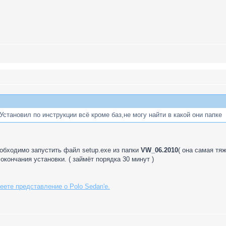
становил по инструкции всё кроме баз,не могу найти в какой они папке
обходимо запустить файл setup.exe из папки
VW_06.2010
( она самая тяж
 окончания установки. ( займёт порядка 30 минут )
еете представление о Polo Sedan'е.