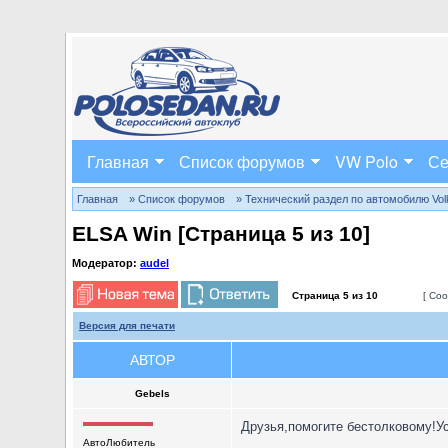
Главная
Список форумов
VW Polo
Се
Главная
» Список форумов
» Технический раздел по автомобилю Volks
ELSA Win [Страница
5
из
10
]
Модератор:
audel
Страница
5
из
10
[ Соо
Версия для печати
АВТОР
Gebels
Друзья,помогите бестолковому!Ус
АвтоЛюбитель