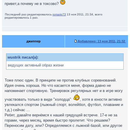
привет,а почему не в токсово?
Последний раз редактировалось
romаrio73
13 ноя 2011, 21:34, всего
редактировалось 1 раз.
джиппер
Добавлено:
13 ноя 2011, 21:32
wustrik писал(а):
ведущих активный образ жизни
Тоже плюс один. В принципе не против клубных соревнований.
Идея очень хороша. Но что касается меня, форма давно не
напоминает спортивную. Тренировок регулярных нет и в игре могу
участвовать только в виде "холодца"
, хотя в юности активно
увлекался спортом (лыжный спорт, волейбол, футбол, плавание и
т.д.) сейчас ...
Ребят, давайте вернёмся к нашей грядущей встрече. 17-е не за
горами, через месяц, время быстро пролетит. Что решаем?
Переносим дату, или? Определяемся с лыжной базой, или другое