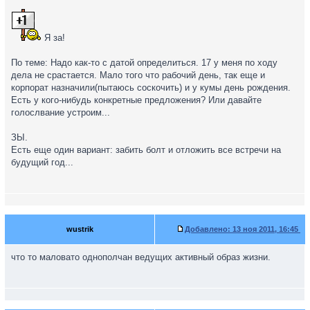
Я за!
По теме: Надо как-то с датой определиться. 17 у меня по ходу
дела не срастается. Мало того что рабочий день, так еще и
корпорат назначили(пытаюсь соскочить) и у кумы день рождения.
Есть у кого-нибудь конкретные предложения? Или давайте
голослвание устроим...
ЗЫ.
Есть еще один вариант: забить болт и отложить все встречи на
будущий год...
wustrik
Добавлено:
13 ноя 2011, 16:45
что то маловато однополчан ведущих активный образ жизни.