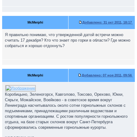
McMerphi
Добавлено:
31 окт 2011, 18:17
Я правильно понимаю, что утвержденной датой встречи можно
считать 17 декабря? Кто что знает про горки в области? Где можно
собраться и хорошо отдохнуть?
McMerphi
Добавлено:
07 ноя 2011, 09:56
Коробицыно, Зеленогорск, Кавголово, Токсово, Орехово, Юкки,
Сярьги, Можайское, Воейково - в советское время вокруг
Ленинграда насчитывалось около сотни горнолыжных склонов с
подъемниками, принадлежащими различным ведомствам и
спортивным организациям. С ростом популярности горнолыжного
отдыха, на базе старых склонов вокруг Санкт-Петербурга
сформировались современные горнолыжные курорты.