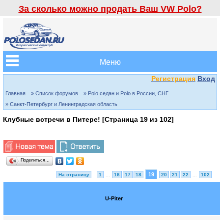
За сколько можно продать Ваш VW Polo?
Меню
Регистрация
Вход
Главная
» Список форумов
» Polo седан и Polo в России, СНГ
» Санкт-Петербург и Ленинградская область
Клубные встречи в Питере! [Страница
19
из
102
]
Поделиться…
19
На страницу
1
...
16
17
18
20
21
22
...
102
U-Piter