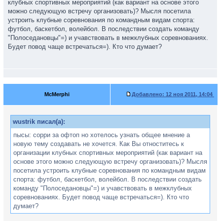
клубных спортивных мероприятий (как вариант на основе этого
можно следующую встречу организовать)? Мысля посетила
устроить клубные соревнования по командным видам спорта:
футбол, баскетбол, волейбол. В последствии создать команду
"Полоседановцы"=) и учавствовать в межклубных соревнованиях.
Будет повод чаще встречаться=). Кто что думает?
McMerphi
Добавлено:
12 ноя 2011, 14:04
wustrik писал(а):
пысы: сорри за офтоп но хотелось узнать общее мнение а
новую тему создавать не хочется. Как Вы отноститесь к
организации клубных спортивных мероприятий (как вариант на
основе этого можно следующую встречу организовать)? Мысля
посетила устроить клубные соревнования по командным видам
спорта: футбол, баскетбол, волейбол. В последствии создать
команду "Полоседановцы"=) и учавствовать в межклубных
соревнованиях. Будет повод чаще встречаться=). Кто что
думает?