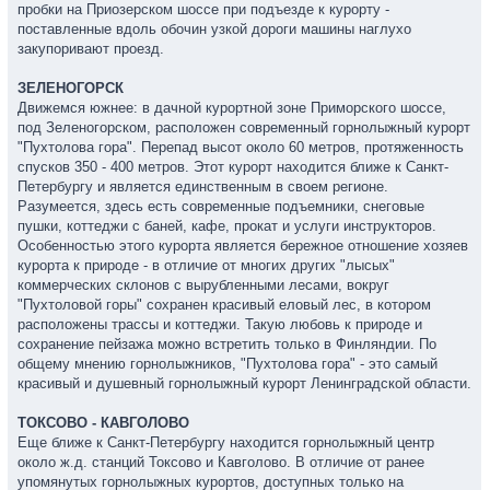
пробки на Приозерском шоссе при подъезде к курорту -
поставленные вдоль обочин узкой дороги машины наглухо
закупоривают проезд.
ЗЕЛЕНОГОРСК
Движемся южнее: в дачной курортной зоне Приморского шоссе,
под Зеленогорском, расположен современный горнолыжный курорт
"Пухтолова гора". Перепад высот около 60 метров, протяженность
спусков 350 - 400 метров. Этот курорт находится ближе к Санкт-
Петербургу и является единственным в своем регионе.
Разумеется, здесь есть современные подъемники, снеговые
пушки, коттеджи с баней, кафе, прокат и услуги инструкторов.
Особенностью этого курорта является бережное отношение хозяев
курорта к природе - в отличие от многих других "лысых"
коммерческих склонов с вырубленными лесами, вокруг
"Пухтоловой горы" сохранен красивый еловый лес, в котором
расположены трассы и коттеджи. Такую любовь к природе и
сохранение пейзажа можно встретить только в Финляндии. По
общему мнению горнолыжников, "Пухтолова гора" - это самый
красивый и душевный горнолыжный курорт Ленинградской области.
ТОКСОВО - КАВГОЛОВО
Еще ближе к Санкт-Петербургу находится горнолыжный центр
около ж.д. станций Токсово и Кавголово. В отличие от ранее
упомянутых горнолыжных курортов, доступных только на