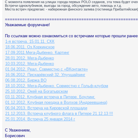
С момента появления на улицах города первых POLO седанов, эта тема будет очен
Встречи одноклубников, выезды за город, обсуждение авто, помощь и.т.д.
Места встреч предлегаю: - набережная финского залива (гостиница Прибалтийская)
======================================================
Уважаемые форумчане!
По ссылкам можно ознакомиться со встречами которые прошли ранее
1-я встреча. 15.01.11. СКК
18.06.2011. Оз.Коркинское
17.09.2011.Мега-Дыбенко. Картинг
28.01.2012. Мега-Дыбенко
10.03.2012. Мега-Дыбенко
01.04.2012. Реал. Совместно с «ВКонтакте»
16.06.2012. Пискарёвский 32. Улучшайзинг
06.08.2012. Биржа ВО
18.10.2012. Мега-Дыбенко. Совместно с Гольф-клубом
25.10.2012. Окей на Богатырском
03.11.2012. Клубная встреча в Питере. Боулинг.
01.12.2012. Клубная поездка в Волхов (Андреевщина)
06.04.2013. Встреча на Кировской площади
21.12.2013. Встреча клубного флага в Питере 21.12.13 !!!
25.01.2014. Встреча 25 января 2014 г
С Уважением,
Борисович