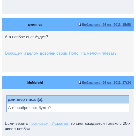
джиппер
Добавлено:
26 окт 2011, 15:58
А в ноябре снег будет?
_________________
Вообщем и целом доволен своим Поло. На мелочи плевать.
McMerphi
Добавлено:
26 окт 2011, 17:34
джиппер писал(а):
А в ноябре снег будет?
Если верить
прогнозам ГИСметео
, то снег ожидается только с 20-х
чисел ноября...