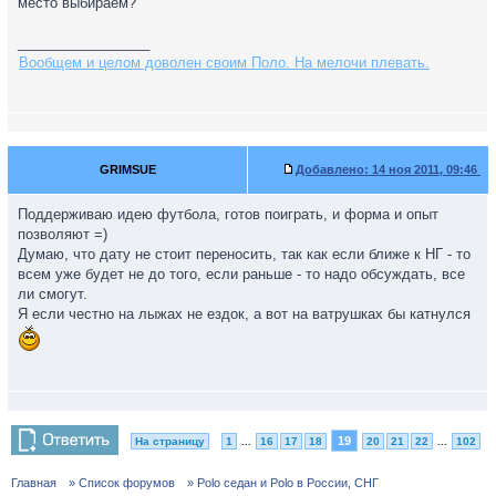
место выбираем?
_________________
Вообщем и целом доволен своим Поло. На мелочи плевать.
GRIMSUE
Добавлено:
14 ноя 2011, 09:46
Поддерживаю идею футбола, готов поиграть, и форма и опыт
позволяют =)
Думаю, что дату не стоит переносить, так как если ближе к НГ - то
всем уже будет не до того, если раньше - то надо обсуждать, все
ли смогут.
Я если честно на лыжах не ездок, а вот на ватрушках бы катнулся
19
На страницу
1
...
16
17
18
20
21
22
...
102
Главная
» Список форумов
» Polo седан и Polo в России, СНГ