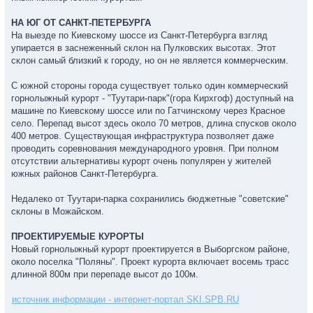
НА ЮГ ОТ САНКТ-ПЕТЕРБУРГА
На выезде по Киевскому шоссе из Санкт-Петербурга взгляд
упирается в заснеженный склон на Пулковских высотах. Этот
склон самый близкий к городу, но он не является коммерческим.
С южной стороны города существует только один коммерческий
горнолыжный курорт - "Туутари-парк"(гора Кирхгоф) доступный на
машине по Киевскому шоссе или по Гатчинскому через Красное
село. Перепад высот здесь около 70 метров, длина спусков около
400 метров. Существующая инфраструктура позволяет даже
проводить соревнования международного уровня. При полном
отсутствии альтернативы курорт очень популярен у жителей
южных районов Санкт-Петербурга.
Недалеко от Туутари-парка сохранились бюджетные "советские"
склоны в Можайском.
ПРОЕКТИРУЕМЫЕ КУРОРТЫ
Новый горнолыжный курорт проектируется в Выборгском районе,
около поселка "Поляны". Проект курорта включает восемь трасс
длинной 800м при перепаде высот до 100м.
источник информации - интернет-портал SKI.SPB.RU