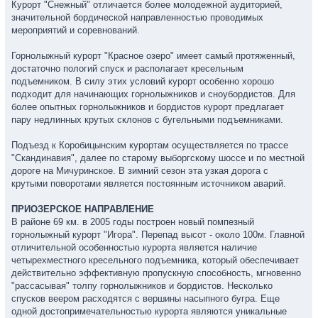
Курорт "Снежный" отличается более молодежной аудиторией,
значительной бордической направленностью проводимых
мероприятий и соревнований.
Горнолыжный курорт "Красное озеро" имеет самый протяженный,
достаточно пологий спуск и располагает кресельным
подъемником. В силу этих условий курорт особенно хорошо
подходит для начинающих горнолыжников и сноубордистов. Для
более опытных горнолыжников и бордистов курорт предлагает
пару недлинных крутых склонов с бугельными подъемниками.
Подъезд к Коробицынским курортам осуществляется по трассе
"Скандинавия", далее по старому выборгскому шоссе и по местной
дороге на Мичуринское. В зимний сезон эта узкая дорога с
крутыми поворотами является постоянным источником аварий.
ПРИОЗЕРСКОЕ НАПРАВЛЕНИЕ
В районе 69 км. в 2005 годы построен новый помпезный
горнолыжный курорт "Игора". Перепад высот - около 100м. Главной
отличительной особенностью курорта является наличие
четырехместного кресельного подъемника, который обеспечивает
действительно эффективную пропускную способность, мгновенно
"рассасывая" толпу горнолыжников и бордистов. Несколько
спусков веером расходятся с вершины насыпного бугра. Еще
одной достопримечательностью курорта являются уникальные