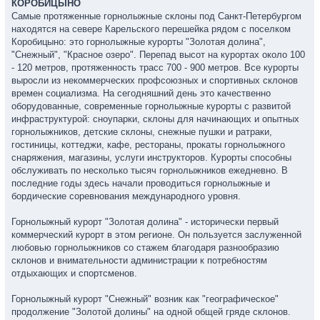
КОРОБИЦЫНО
Самые протяженные горнолыжные склоны под Санкт-Петербургом
находятся на севере Карельского перешейка рядом с поселком
Коробицыно: это горнолыжные курорты "Золотая долина",
"Снежный", "Красное озеро". Перепад высот на курортах около 100
- 120 метров, протяженность трасс 700 - 900 метров. Все курорты
выросли из некоммерческих профсоюзных и спортивных склонов
времен социализма. На сегодняшний день это качественно
оборудованные, современные горнолыжные курорты с развитой
инфраструктурой: сноупарки, склоны для начинающих и опытных
горнолыжников, детские склоны, снежные пушки и ратраки,
гостиницы, коттеджи, кафе, рестораны, прокаты горнолыжного
снаряжения, магазины, услуги инструкторов. Курорты способны
обслуживать по несколько тысяч горнолыжников ежедневно. В
последние годы здесь начали проводиться горнолыжные и
бордические соревнования международного уровня.
Горнолыжный курорт "Золотая долина" - исторически первый
коммерческий курорт в этом регионе. Он пользуется заслуженной
любовью горнолыжников со стажем благодаря разнообразию
склонов и внимательности администрации к потребностям
отдыхающих и спортсменов.
Горнолыжный курорт "Снежный" возник как "географическое"
продолжение "Золотой долины" на одной общей гряде склонов.