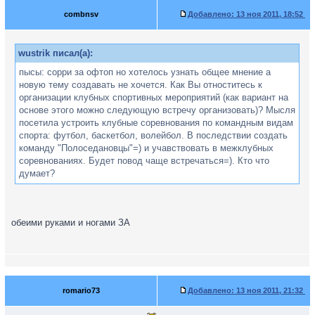
combnsv
Добавлено:
13 ноя 2011, 18:52
wustrik писал(а):
пысы: сорри за офтоп но хотелось узнать общее мнение а
новую тему создавать не хочется. Как Вы отноститесь к
организации клубных спортивных мероприятий (как вариант на
основе этого можно следующую встречу организовать)? Мысля
посетила устроить клубные соревнования по командным видам
спорта: футбол, баскетбол, волейбол. В последствии создать
команду "Полоседановцы"=) и учавствовать в межклубных
соревнованиях. Будет повод чаще встречаться=). Кто что
думает?
обеими руками и ногами ЗА
romаrio73
Добавлено:
13 ноя 2011, 21:32