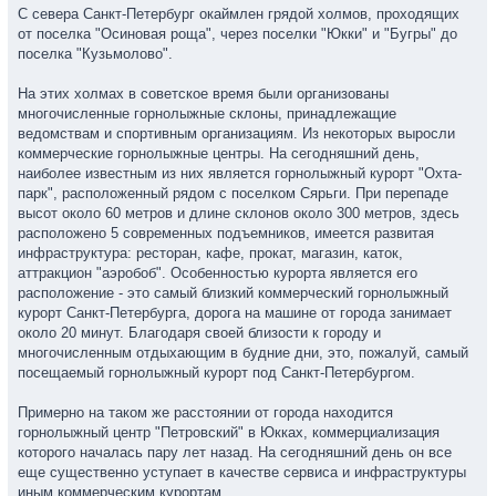
С севера Санкт-Петербург окаймлен грядой холмов, проходящих
от поселка "Осиновая роща", через поселки "Юкки" и "Бугры" до
поселка "Кузьмолово".
На этих холмах в советское время были организованы
многочисленные горнолыжные склоны, принадлежащие
ведомствам и спортивным организациям. Из некоторых выросли
коммерческие горнолыжные центры. На сегодняшний день,
наиболее известным из них является горнолыжный курорт "Охта-
парк", расположенный рядом с поселком Сярьги. При перепаде
высот около 60 метров и длине склонов около 300 метров, здесь
расположено 5 современных подъемников, имеется развитая
инфраструктура: ресторан, кафе, прокат, магазин, каток,
аттракцион "аэробоб". Особенностью курорта является его
расположение - это самый близкий коммерческий горнолыжный
курорт Санкт-Петербурга, дорога на машине от города занимает
около 20 минут. Благодаря своей близости к городу и
многочисленным отдыхающим в будние дни, это, пожалуй, самый
посещаемый горнолыжный курорт под Санкт-Петербургом.
Примерно на таком же расстоянии от города находится
горнолыжный центр "Петровский" в Юкках, коммерциализация
которого началась пару лет назад. На сегодняшний день он все
еще существенно уступает в качестве сервиса и инфраструктуры
иным коммерческим курортам.