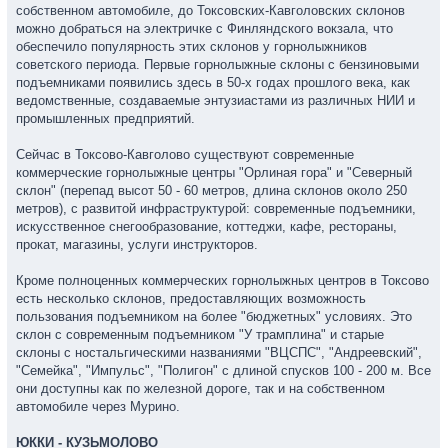
собственном автомобиле, до Токсовских-Кавголовских склонов
можно добраться на электричке с Финляндского вокзала, что
обеспечило популярность этих склонов у горнолыжников
советского периода. Первые горнолыжные склоны с бензиновыми
подъемниками появились здесь в 50-х годах прошлого века, как
ведомственные, создаваемые энтузиастами из различных НИИ и
промышленных предприятий.
Сейчас в Токсово-Кавголово существуют современные
коммерческие горнолыжные центры "Орлиная гора" и "Северный
склон" (перепад высот 50 - 60 метров, длина склонов около 250
метров), с развитой инфраструктурой: современные подъемники,
искусственное снегообразование, коттеджи, кафе, рестораны,
прокат, магазины, услуги инструкторов.
Кроме полноценных коммерческих горнолыжных центров в Токсово
есть несколько склонов, предоставляющих возможность
пользования подъемником на более "бюджетных" условиях. Это
склон с современным подъемником "У трамплина" и старые
склоны с ностальгическими названиями "ВЦСПС", "Андреевский",
"Семейка", "Импульс", "Полигон" с длиной спусков 100 - 200 м. Все
они доступны как по железной дороге, так и на собственном
автомобиле через Мурино.
ЮККИ - КУЗЬМОЛОВО