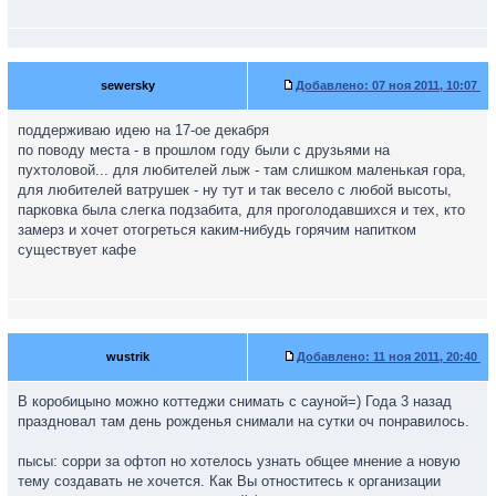
sewersky
Добавлено:
07 ноя 2011, 10:07
поддерживаю идею на 17-ое декабря
по поводу места - в прошлом году были с друзьями на
пухтоловой... для любителей лыж - там слишком маленькая гора,
для любителей ватрушек - ну тут и так весело с любой высоты,
парковка была слегка подзабита, для проголодавшихся и тех, кто
замерз и хочет отогреться каким-нибудь горячим напитком
существует кафе
wustrik
Добавлено:
11 ноя 2011, 20:40
В коробицыно можно коттеджи снимать с сауной=) Года 3 назад
праздновал там день рожденья снимали на сутки оч понравилось.
пысы: сорри за офтоп но хотелось узнать общее мнение а новую
тему создавать не хочется. Как Вы отноститесь к организации