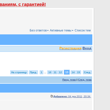
аниям, с гарантией!
Без ответов •
Активные темы •
Список тем
Регистрация
Вход
13
На страницу
Пред.
1
...
10
11
12
14
15
След.
Пред. тема
|
След. тема
Добавлено:
04 дек 2011, 20:34