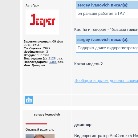
sergey ivanovich писал(а):
АвтоГуру
он раньше работал в ГАИ
Как Ты и говорил - "бывший гаишн
sergey ivanovich писал(а):
Зарегистрирован:
09 фев
2011, 16:37
Подарил дочке видорегистрато
Сообщения:
2972
Изображения:
3
Откуда:
г.Волхов
Благодарил (а):
2128
раз.
Поблагодарили:
1366
раз.
Какая модель?
Имя:
Дмитрий
_________________
Вообщем и целом доволен своим
sergey ivanovich
джиппер
Опытный водитель
Видеорегистратор ProCam zx5 Revi