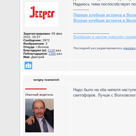
Надеюсь тема поспособствует по
-------------
Первая клубная встреча в Вол
Вторая клубная встреча в Вол
_________________
Зарегистрирован:
09 фев
Вообщем и целом доволен своим
2011, 16:37
Сообщения:
2972
Изображения:
3
Откуда:
г.Волхов
Последний раз редактировалось
джиппер
Благодарил (а):
2128
раз.
Поблагодарили:
1366
раз.
Имя:
Дмитрий
sergey ivanovich
Надо было на оба нипеля наступи
Опытный водитель
светофоров. Лучше с Волховского