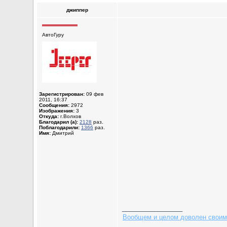
джиппер
АвтоГуру
Зарегистрирован:
09 фев
2011, 16:37
Сообщения:
2972
Изображения:
3
Откуда:
г.Волхов
Благодарил (а):
2128
раз.
Поблагодарили:
1366
раз.
Имя:
Дмитрий
_________________
Вообщем и целом доволен своим