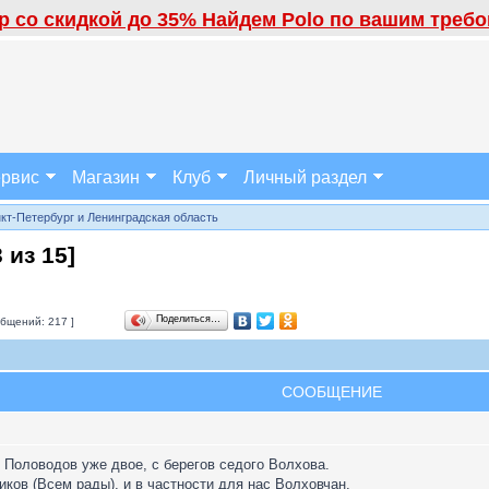
 со скидкой до 35% Найдем Polo по вашим требов
рвис
Магазин
Клуб
Личный раздел
кт-Петербург и Ленинградская область
3
из
15
]
Поделиться…
бщений: 217 ]
СООБЩЕНИЕ
х Половодов уже двое, с берегов седого Волхова.
ков (Всем рады), и в частности для нас Волховчан.