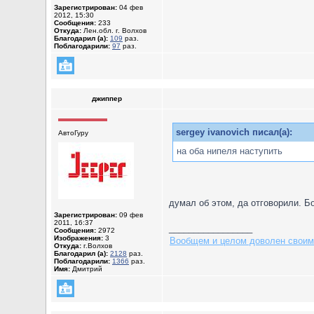
Зарегистрирован:
04 фев
2012, 15:30
Сообщения:
233
Откуда:
Лен.обл. г. Волхов
Благодарил (а):
109
раз.
Поблагодарили:
97
раз.
джиппер
sergey ivanovich писал(а):
АвтоГуру
на оба нипеля наступить
думал об этом, да отговорили. Б
Зарегистрирован:
09 фев
2011, 16:37
_________________
Сообщения:
2972
Изображения:
3
Вообщем и целом доволен своим
Откуда:
г.Волхов
Благодарил (а):
2128
раз.
Поблагодарили:
1366
раз.
Имя:
Дмитрий