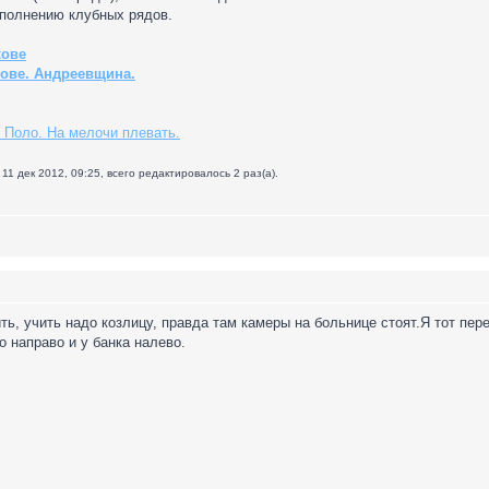
полнению клубных рядов.
хове
хове. Андреевщина.
 Поло. На мелочи плевать.
11 дек 2012, 09:25, всего редактировалось 2 раз(а).
ть, учить надо козлицу, правда там камеры на больнице стоят.Я тот пер
 направо и у банка налево.