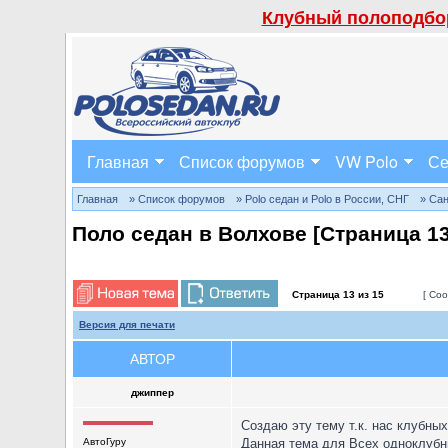
Клубный полоподбор
Главная
Список форумов
VW Polo
Се
Главная
» Список форумов
» Polo седан и Polo в России, СНГ
» Сан
Поло седан в Волхове [Страница
1
Страница
13
из
15
[ Соо
Версия для печати
АВТОР
джиппер
Создаю эту тему т.к. нас клубны
АвтоГуру
Данная тема для Всех одноклубни