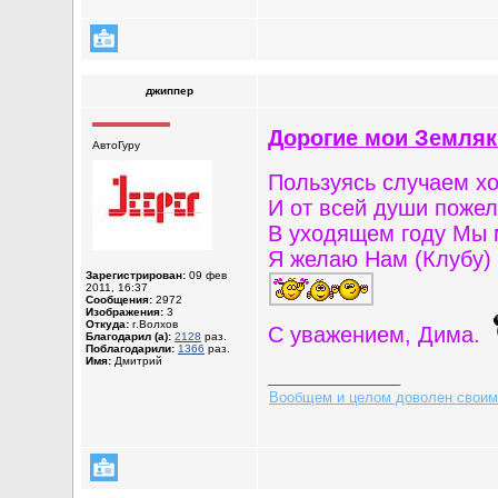
джиппер
Дорогие мои Земляк
АвтоГуру
Пользуясь случаем х
И от всей души поже
В уходящем году Мы м
Я желаю Нам (Клубу)
Зарегистрирован:
09 фев
2011, 16:37
Сообщения:
2972
Изображения:
3
Откуда:
г.Волхов
С уважением, Дима.
Благодарил (а):
2128
раз.
Поблагодарили:
1366
раз.
Имя:
Дмитрий
_________________
Вообщем и целом доволен своим