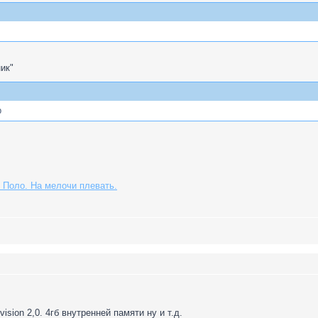
ик"
р
 Поло. На мелочи плевать.
sion 2,0. 4гб внутренней памяти ну и т.д.