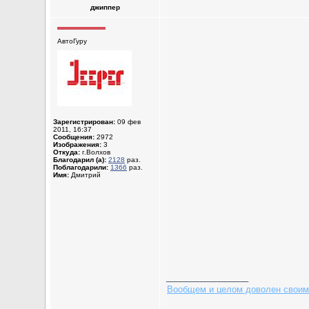
джиппер
АвтоГуру
Зарегистрирован:
09 фев
2011, 16:37
Сообщения:
2972
Изображения:
3
Откуда:
г.Волхов
Благодарил (а):
2128
раз.
Поблагодарили:
1366
раз.
Имя:
Дмитрий
_________________
Вообщем и целом доволен своим