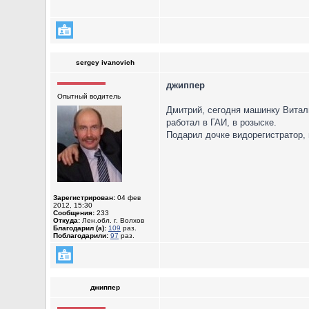
sergey ivanovich
джиппер
Опытный водитель
Дмитрий, сегодня машинку Витали
работал в ГАИ, в розыске.
Подарил дочке видорегистратор, 
Зарегистрирован:
04 фев
2012, 15:30
Сообщения:
233
Откуда:
Лен.обл. г. Волхов
Благодарил (а):
109
раз.
Поблагодарили:
97
раз.
джиппер