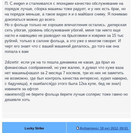
П. С.ewgen и сталкивался с японцами качество обслуживание на
порядок лучше, сборка машины тоже радует, и у них есть брак, но
на порядок меньше, а такое видео я и о майбахе сниму. Я понимаю
докопаться можно до всего.
Но о фольце только не хорошее впечатления остались: дилерская
сеть убогая, уровень обслуживания убогий, меня так никто еще
нагло и навящиво не разводил на брызговики и коврики за 15 тыс
рублей, только в салоне фольца, а это уже о многом говорит. И
черт его знает что с вашей машиной делалось, до того как она
попала к вам
2dizertir: если уж на то пошла динамика не какая, да брал из
финансовых соображений, но уже жалею, я думал что хуже ваза
нет машины(нашол за 2 месяца 7 косяков, три из них не заметить
не возможно, где был контроль качества интересно, курил наверно,
с бадунища), я ошибался(до этого была 12ка купе, бед не знал)
извините за офтоп
накипело))) не берите фольца берите лучше солярис тоже гамно но
дешевле хоть
Lucky Strike
Добавлено:
18 окт 2012, 09:51