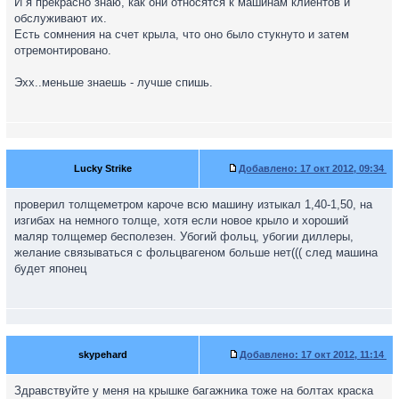
И я прекрасно знаю, как они относятся к машинам клиентов и
обслуживают их.
Есть сомнения на счет крыла, что оно было стукнуто и затем
отремонтировано.
Эхх..меньше знаешь - лучше спишь.
Lucky Strike
Добавлено:
17 окт 2012, 09:34
проверил толщеметром кароче всю машину изтыкал 1,40-1,50, на
изгибах на немного толще, хотя если новое крыло и хороший
маляр толщемер бесполезен. Убогий фольц, убогии диллеры,
желание связываться с фольцвагеном больше нет((( след машина
будет японец
skypehard
Добавлено:
17 окт 2012, 11:14
Здравствуйте у меня на крышке багажника тоже на болтах краска