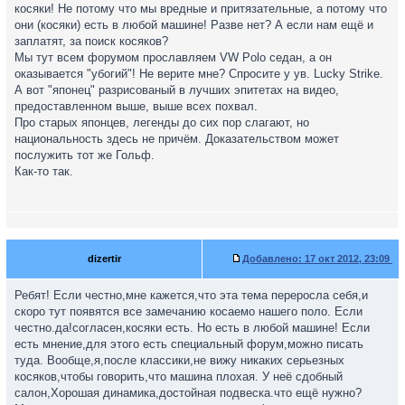
косяки! Не потому что мы вредные и притязательные, а потому что
они (косяки) есть в любой машине! Разве нет? А если нам ещё и
заплатят, за поиск косяков?
Мы тут всем форумом прославляем VW Polo седан, а он
оказывается "убогий"! Не верите мне? Спросите у ув. Lucky Strike.
А вот "японец" разрисованый в лучших эпитетах на видео,
предоставленном выше, выше всех похвал.
Про старых японцев, легенды до сих пор слагают, но
национальность здесь не причём. Доказательством может
послужить тот же Гольф.
Как-то так.
dizertir
Добавлено:
17 окт 2012, 23:09
Ребят! Если честно,мне кажется,что эта тема переросла себя,и
скоро тут появятся все замечанию косаемо нашего поло. Если
честно.да!согласен,косяки есть. Но есть в любой машине! Если
есть мнение,для этого есть специальный форум,можно писать
туда. Вообще,я,после классики,не вижу никаких серьезных
косяков,чтобы говорить,что машина плохая. У неё сдобный
салон,Хорошая динамика,достойная подвеска.что ещё нужно?