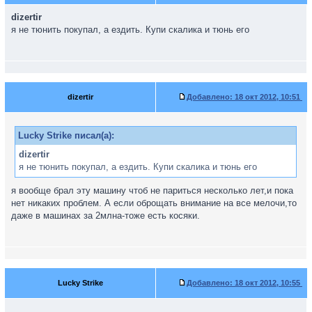
dizertir
я не тюнить покупал, а ездить. Купи скалика и тюнь его
dizertir
Добавлено:
18 окт 2012, 10:51
Lucky Strike писал(а):
dizertir
я не тюнить покупал, а ездить. Купи скалика и тюнь его
я вообще брал эту машину чтоб не париться несколько лет,и пока
нет никаких проблем. А если оброщать внимание на все мелочи,то
даже в машинах за 2млна-тоже есть косяки.
Lucky Strike
Добавлено:
18 окт 2012, 10:55