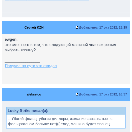
Сергей KZN
Добавлено:
17 окт 2012, 13:19
ewgen
,
что смешного в том, что следующей машиной человек решил
выбрать япошку?
_________________
Получил по сути что ожидал
alekseico
Добавлено:
17 окт 2012, 16:37
Lucky Strike писал(а):
...Убогий фольц, убогии диллеры, желание связываться с
фольцвагеном больше нет((( след машина будет японец