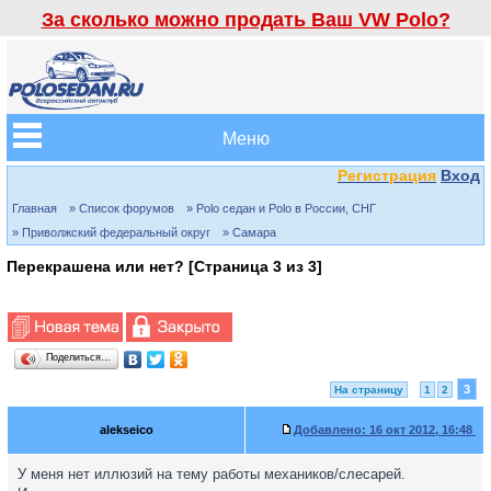
За сколько можно продать Ваш VW Polo?
Меню
Регистрация
Вход
Главная
» Список форумов
» Polo седан и Polo в России, СНГ
» Приволжский федеральный округ
» Самара
Перекрашена или нет? [Страница
3
из
3
]
Поделиться…
3
На страницу
1
2
alekseico
Добавлено:
16 окт 2012, 16:48
У меня нет иллюзий на тему работы механиков/слесарей.