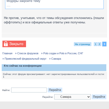
Модеры закройте тему
....
Не против, учитывая, что от темы обсуждения отклонились (пошли
оффтопить) и все официальные ответы уже получены.
3
На страницу
1
2
Главная
» Список форумов
» Polo седан и Polo в России, СНГ
» Приволжский федеральный округ
» Самара
Кто сейчас на конференции
Сейчас этот форум просматривают: нет зарегистрированных пользователей и гости:
1
Найти:
Перейти: