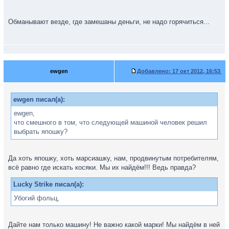
Обманывают везде, где замешаны деньги, не надо горячиться...
ewgen
Добавлено:
17 окт 2012, 16:53
ewgen писал(а):
ewgen,
что смешного в том, что следующей машиной человек решил
выбрать япошку?
Да хоть япошку, хоть марсиашку, нам, продвинутым потребителям,
всё равно где искать косяки. Мы их найдём!!! Ведь правда?
Lucky Strike писал(а):
Убогий фольц,
Дайте нам только машину! Не важно какой марки! Мы найдём в ней