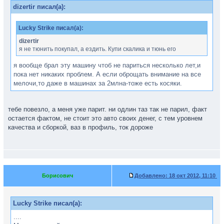
dizertir писал(а):
Lucky Strike писал(а):
dizertir
я не тюнить покупал, а ездить. Купи скалика и тюнь его
я вообще брал эту машину чтоб не париться несколько лет,и
пока нет никаких проблем. А если оброщать внимание на все
мелочи,то даже в машинах за 2млна-тоже есть косяки.
тебе повезло, а меня уже парит. ни одлин таз так не парил, факт
остается фактом, не стоит это авто своих денег, с тем уровнем
качества и сборкой, ваз в профиль, ток дороже
Борисович
Добавлено:
18 окт 2012, 11:10
Lucky Strike писал(а):
....