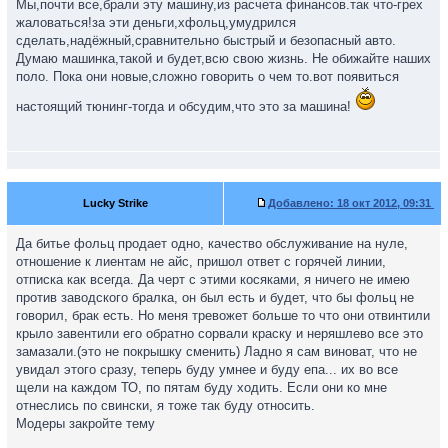
Мы,почти все,брали эту машину,из расчета финансов.так что-грех
жаловаться!за эти деньги,хфольц,умудрился
сделать,надёжный,сравнительно быстрый и безопасный авто.
Думаю машинка,такой и будет,всю свою жизнь. Не обижайте наших
поло. Пока они новые,сложно говорить о чем то.вот появиться
настоящий тюнинг-тогда и обсудим,что это за машина!
Lucky Strike
Добавлено:
18 окт 2012, 09:31
Да битье фольц продает одно, качество обслуживание на нуле,
отношение к лиентам не айс, пришол ответ с горячей линии,
отписка как всегда. Да черт с этими косяками, я ничего не имею
против заводского бралка, он был есть и будет, что бы фольц не
говорил, брак есть. Но меня тревожет больше то что они отвинтили
крыло завентили его обратно сорвали краску и неряшлево все это
замазали.(это не покрышку сменить) Ладно я сам виноват, что не
увидал этого сразу, теперь буду умнее и буду епа... их во все
щели на каждом ТО, по пятам буду ходить. Если они ко мне
отнеслись по свински, я тоже так буду относить.
Модеры закройте тему