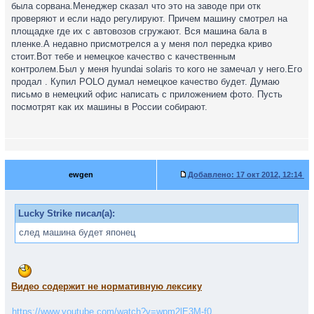
была сорвана.Менеджер сказал что это на заводе при отк
проверяют и если надо регулируют. Причем машину смотрел на
площадке где их с автовозов сгружают. Вся машина бала в
пленке.А недавно присмотрелся а у меня пол передка криво
стоит.Вот тебе и немецкое качество с качественным
контролем.Был у меня hyundai solaris то кого не замечал у него.Его
продал . Купил POLO думал немецкое качество будет. Думаю
письмо в немецкий офис написать с приложением фото. Пусть
посмотрят как их машины в России собирают.
ewgen
Добавлено:
17 окт 2012, 12:14
Lucky Strike писал(а):
след машина будет японец
Видео содержит не нормативную лексику
https://www.youtube.com/watch?v=wpm2lE3M-f0