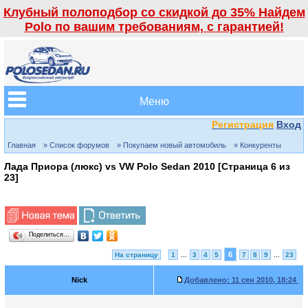
Клубный полоподбор со скидкой до 35% Найдем
Polo по вашим требованиям, с гарантией!
Меню
Регистрация
Вход
Главная
» Список форумов
» Покупаем новый автомобиль
» Конкуренты
Лада Приора (люкс) vs VW Polo Sedan 2010 [Страница
6
из
23
]
Поделиться…
6
На страницу
1
...
3
4
5
7
8
9
...
23
Nick
Добавлено:
11 сен 2010, 18:24