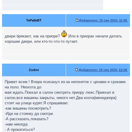
TePaIIeBT
Добавлено:
15 сен 2010, 11:45
двери брякают, как на приоре?
Или в приорах начали делать
хорошие двери, или кто-то что-то путает.
Zudov
Добавлено:
15 сен 2010, 12:20
Привет всем ! Вчера психанул из-за непоняток с ценами и сроками
на поло. Неохота до
мая ждать.Поехал в салон смотреть приору люкс.Приехал в
салон,все машины закрыты, никого нет.Два козла(менеджера)
стоят на улице курят.Я спрашиваю:
-как машины посмотреть?
-Иди на стоянку да смотри.
-А рассказать,показать?
-нам некогда.
- А прокатиться?