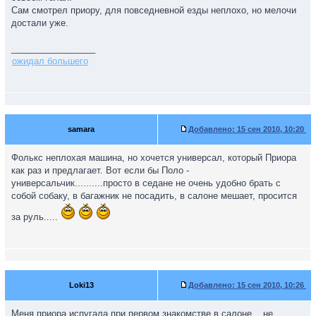
Сам смотрел приору, для повседневной езды неплохо, но мелочи
достали уже.
_________________
ожидал большего
samara
Добавлено:
15 сен 2010, 10:20
Фолькс неплохая машина, но хочется универсал, который Приора
как раз и предлагает. Вот если бы Поло -
универсальчик..........просто в седане не очень удобно брать с
собой собаку, в багажник не посадить, в салоне мешает, просится
за руль.....
Loki13
Добавлено:
15 сен 2010, 10:26
Меня приора испугала при первом знакомстве в салоне .. не