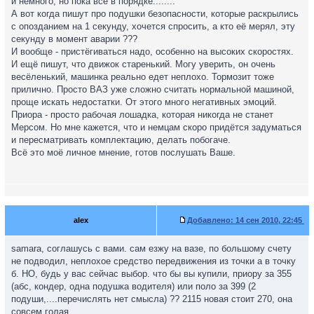
и немного, но пока всё в порядке........
А вот когда пишут про подушки безопасности, которые раскрылись
с опозданием на 1 секунду, хочется спросить, а кто её мерял, эту
секунду в момент аварии ???
И вообще - пристёгиваться надо, особенно на высоких скоростях.
И ещё пишут, что движок старенький. Могу уверить, он очень
весёленький, машинка реально едет неплохо. Тормозит тоже
прилично. Просто ВАЗ уже сложно считать нормальной машиной,
проще искать недостатки. От этого много негативных эмоций.
Приора - просто рабочая лошадка, которая никогда не станет
Мерсом. Но мне кажется, что и немцам скоро придётся задуматься
и пересматривать комплектацию, делать побогаче.
Всё это моё личное мнение, готов послушать Ваше.
alex
Добавлено:
14 сен 2010, 22:45
samara, соглашусь с вами. сам езжу на вазе, по большому счету
не подводил, неплохое средство передвижения из точки а в точку
б. НО, будь у вас сейчас выбор. что бы вы купили, приору за 355
(абс, кондер, одна подушка водителя) или поло за 399 (2
подуши,....перечислять нет смысла) ?? 2115 новая стоит 270, она
совсем голая.