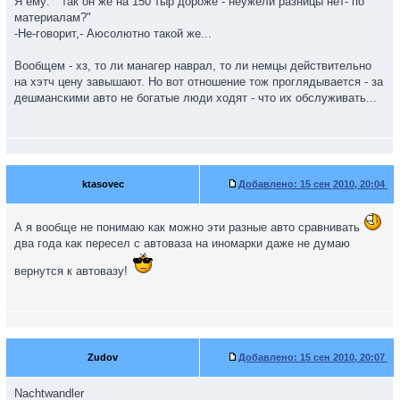
Я ему: " так он же на 150 тыр дороже - неужели разницы нет- по
материалам?"
-Не-говорит,- Аюсолютно такой же...
Вообщем - хз, то ли манагер наврал, то ли немцы действительно
на хэтч цену завышают. Но вот отношение тож проглядывается - за
дешманскими авто не богатые люди ходят - что их обслуживать...
ktasovec
Добавлено:
15 сен 2010, 20:04
А я вообще не понимаю как можно эти разные авто сравнивать
два года как пересел с автоваза на иномарки даже не думаю
вернутся к автовазу!
Zudov
Добавлено:
15 сен 2010, 20:07
Nachtwandler