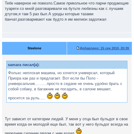
Тебе наверное не повезло.Самое прикольное что парни продающие
туареги со мной разговаривали на бутьте любезны как с лучшим
дтугом,я там 5 раз был.А уроды которые тазами
банчат,разговаривают как будто я им милион задолжал
Steelone
Добавлено:
15 сен 2010, 20:39
samara писал(а):
Фолькс неплохая машина, но хочется универсал, который
Приора как раз и предлагает. Вот если бы Поло -
универсальчик..........просто в седане не очень удобно брать с
собой собаку, в багажник не посадить, в салоне мешает,
просится за руль.....
Тут зависит от категории людей. У меня у отца был бульдог в свое
время когда он молодой еще был, так вот у него бульдог всегда на
переднем сидении рядом с ним ездил