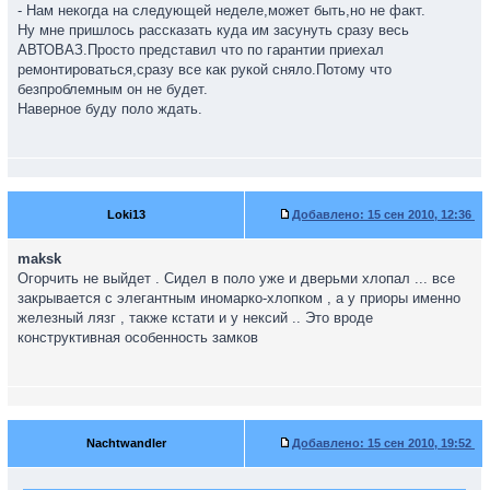
- Нам некогда на следующей неделе,может быть,но не факт.
Ну мне пришлось рассказать куда им засунуть сразу весь
АВТОВАЗ.Просто представил что по гарантии приехал
ремонтироваться,сразу все как рукой сняло.Потому что
безпроблемным он не будет.
Наверное буду поло ждать.
Loki13
Добавлено:
15 сен 2010, 12:36
maksk
Огорчить не выйдет . Сидел в поло уже и дверьми хлопал ... все
закрывается с элегантным иномарко-хлопком , а у приоры именно
железный лязг , также кстати и у нексий .. Это вроде
конструктивная особенность замков
Nachtwandler
Добавлено:
15 сен 2010, 19:52