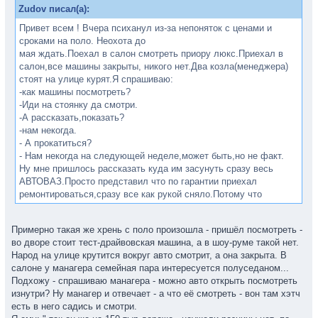
Zudov писал(а):
Привет всем ! Вчера психанул из-за непоняток с ценами и
сроками на поло. Неохота до
мая ждать.Поехал в салон смотреть приору люкс.Приехал в
салон,все машины закрыты, никого нет.Два козла(менеджера)
стоят на улице курят.Я спрашиваю:
-как машины посмотреть?
-Иди на стоянку да смотри.
-А рассказать,показать?
-нам некогда.
- А прокатиться?
- Нам некогда на следующей неделе,может быть,но не факт.
Ну мне пришлось рассказать куда им засунуть сразу весь
АВТОВАЗ.Просто представил что по гарантии приехал
ремонтироваться,сразу все как рукой сняло.Потому что
безпроблемным он не будет.
Наверное буду поло ждать.
Примерно такая же хрень с поло произошла - пришёл посмотреть -
во дворе стоит тест-драйвовская машина, а в шоу-руме такой нет.
Народ на улице крутится вокруг авто смотрит, а она закрыта. В
салоне у манагера семейная пара интересуется полуседаном...
Подхожу - спрашиваю манагера - можно авто открыть посмотреть
изнутри? Ну манагер и отвечает - а что её смотреть - вон там хэтч
есть в него садись и смотри.