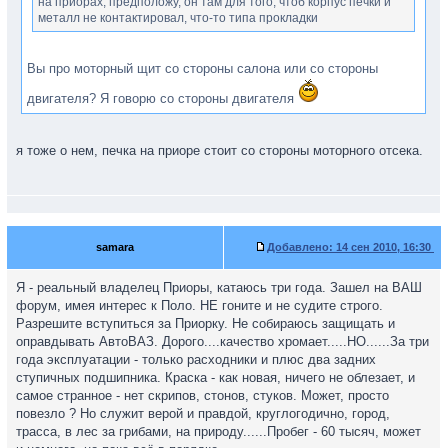
на приорах, предположу, он там для того, чтоб корпус печки и
металл не контактировал, что-то типа прокладки
Вы про моторный щит со стороны салона или со стороны
двигателя? Я говорю со стороны двигателя
я тоже о нем, печка на приоре стоит со стороны моторного отсека.
samara
Добавлено:
14 сен 2010, 16:30
Я - реальный владелец Приоры, катаюсь три года. Зашел на ВАШ
форум, имея интерес к Поло. НЕ гоните и не судите строго.
Разрешите вступиться за Приорку. Не собираюсь защищать и
оправдывать АвтоВАЗ. Дорого....качество хромает.....НО......За три
года эксплуатации - только расходники и плюс два задних
ступичных подшипника. Краска - как новая, ничего не облезает, и
самое странное - нет скрипов, стонов, стуков. Может, просто
повезло ? Но служит верой и правдой, круглогодично, город,
трасса, в лес за грибами, на природу......Пробег - 60 тысяч, может