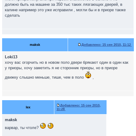
должно быть на машине за 350 тыс таких лязгающих дверей, в
калине например это уже исправили , могли бы и в приоре также
сделать
maksk
Добавлено:
15 сен 2010, 11:12
Loki13
хочу вас огорчить но в новом поло двери брякают один в один как
у приоры, хочу заметить я не сторонник приоры, но в приоре
движку слышно меньше, тише, чем в поло
,
Добавлено:
15 сен 2010,
lex
11:28
maksk
варвар, ты чтоле?