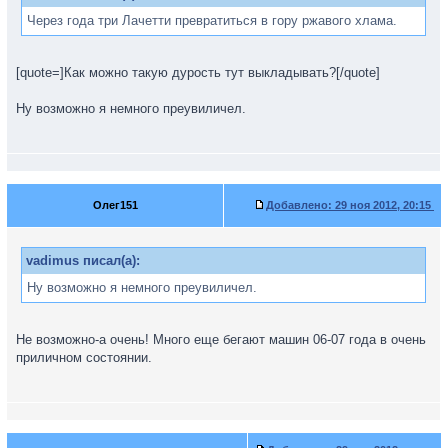
Через года три Лачетти превратиться в гору ржавого хлама.
[quote=]Как можно такую дурость тут выкладывать?[/quote]
Ну возможно я немного преувиличел.
Олег151
Добавлено:
29 ноя 2012, 20:15
vadimus писал(а):
Ну возможно я немного преувиличел.
Не возможно-а очень! Много еще бегают машин 06-07 года в очень
приличном состоянии.