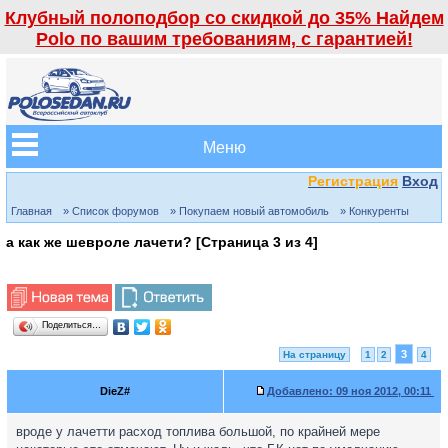
Клубный полоподбор со скидкой до 35% Найдем
Polo по вашим требованиям, с гарантией!
Меню
Регистрация
Вход
Главная
» Список форумов
» Покупаем новый автомобиль
» Конкуренты
а как же шевроле лачети? [Страница
3
из
4
]
Поделиться…
3
На страницу
1
2
4
DieZ#
Добавлено:
09 ноя 2012, 00:11
вроде у лачетти расход топлива большой, по крайней мере