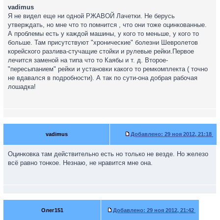
vadimus
Я не видел еще ни одной РЖАВОЙ Лачетки. Не берусь
утверждать, но мне что то помнится , что они тоже оцинкованные.
А проблемы есть у каждой машины, у кого то меньше, у кого то
больше. Там присутствуют "хронические" болезни Шевролетов
корейского разлива-стучащие стойки и рулевые рейки.Первое
лечится заменой на типа что то Каябы и т. д. Второе-
"пересыпанием" рейки и установки какого то ремкомплекта ( точно
не вдавался в подробности). А так по сути-она добрая рабочая
лошадка!
vadimus
Добавлено:
29 ноя 2012, 21:18
Оцинковка там действительно есть но только не везде. Но железо
всё равно тонкое. Незнаю, не нравится мне она.
Олег151
Добавлено:
29 ноя 2012, 21:42