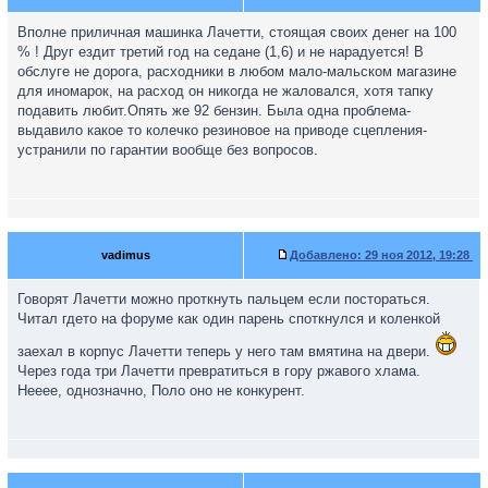
Вполне приличная машинка Лачетти, стоящая своих денег на 100
% ! Друг ездит третий год на седане (1,6) и не нарадуется! В
обслуге не дорога, расходники в любом мало-мальском магазине
для иномарок, на расход он никогда не жаловался, хотя тапку
подавить любит.Опять же 92 бензин. Была одна проблема-
выдавило какое то колечко резиновое на приводе сцепления-
устранили по гарантии вообще без вопросов.
vadimus
Добавлено:
29 ноя 2012, 19:28
Говорят Лачетти можно проткнуть пальцем если постораться.
Читал гдето на форуме как один парень споткнулся и коленкой
заехал в корпус Лачетти теперь у него там вмятина на двери.
Через года три Лачетти превратиться в гору ржавого хлама.
Нееее, однозначно, Поло оно не конкурент.