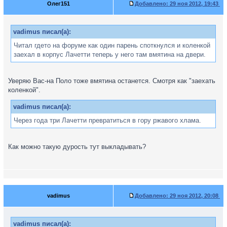
Олег151
Добавлено:
29 ноя 2012, 19:43
vadimus писал(а):
Читал гдето на форуме как один парень споткнулся и коленкой
заехал в корпус Лачетти теперь у него там вмятина на двери.
Уверяю Вас-на Поло тоже вмятина останется. Смотря как "заехать
коленкой".
vadimus писал(а):
Через года три Лачетти превратиться в гору ржавого хлама.
Как можно такую дурость тут выкладывать?
vadimus
Добавлено:
29 ноя 2012, 20:08
vadimus писал(а):