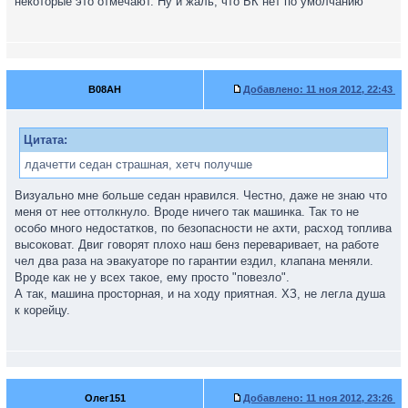
некоторые это отмечают. Ну и жаль, что БК нет по умолчанию
B08AH
Добавлено:
11 ноя 2012, 22:43
Цитата:
лдачетти седан страшная, хетч получше
Визуально мне больше седан нравился. Честно, даже не знаю что
меня от нее оттолкнуло. Вроде ничего так машинка. Так то не
особо много недостатков, по безопасности не ахти, расход топлива
высоковат. Двиг говорят плохо наш бенз переваривает, на работе
чел два раза на эвакуаторе по гарантии ездил, клапана меняли.
Вроде как не у всех такое, ему просто "повезло".
А так, машина просторная, и на ходу приятная. ХЗ, не легла душа
к корейцу.
Олег151
Добавлено:
11 ноя 2012, 23:26