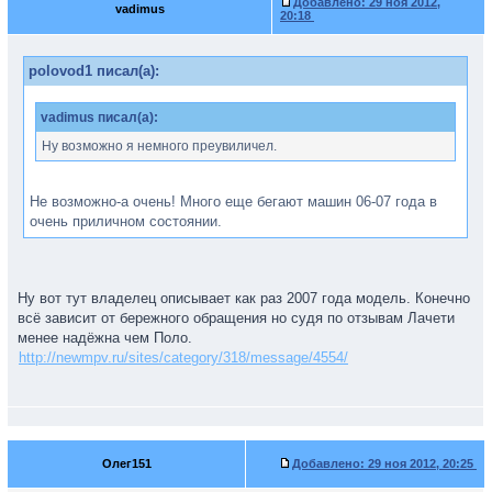
Добавлено:
29 ноя 2012,
vadimus
20:18
polovod1 писал(а):
vadimus писал(а):
Ну возможно я немного преувиличел.
Не возможно-а очень! Много еще бегают машин 06-07 года в
очень приличном состоянии.
Ну вот тут владелец описывает как раз 2007 года модель. Конечно
всё зависит от бережного обращения но судя по отзывам Лачети
менее надёжна чем Поло.
http://newmpv.ru/sites/category/318/message/4554/
Олег151
Добавлено:
29 ноя 2012, 20:25