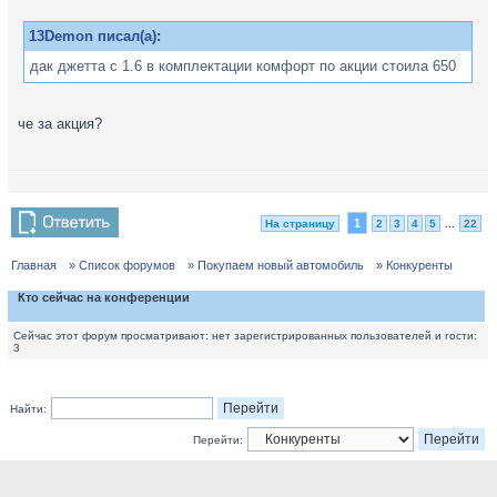
13Demon писал(а):
дак джетта с 1.6 в комплектации комфорт по акции стоила 650
че за акция?
1
На страницу
2
3
4
5
...
22
Главная
» Список форумов
» Покупаем новый автомобиль
» Конкуренты
Кто сейчас на конференции
Сейчас этот форум просматривают: нет зарегистрированных пользователей и гости:
3
Найти:
Перейти: