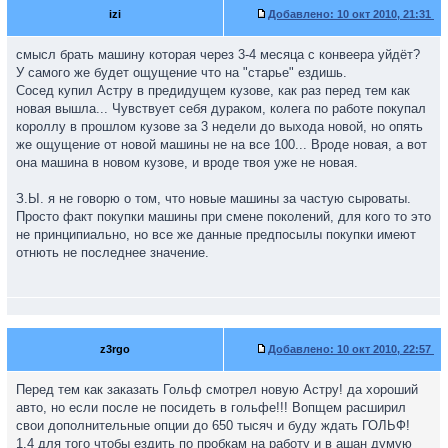
izi
Добавлено:
10 окт 2010, 21:31
смысл брать машину которая через 3-4 месяца с конвеера уйдёт?
У самого же будет ощущение что на "старье" ездишь.
Сосед купил Астру в предидущем кузове, как раз перед тем как
новая вышла... Чувствует себя дураком, колега по работе покупал
короллу в прошлом кузове за 3 недели до выхода новой, но опять
же ощущение от новой машины не на все 100... Вроде новая, а вот
она машина в новом кузове, и вроде твоя уже не новая.
З.Ы. я не говорю о том, что новые машины за частую сыроваты.
Просто факт покупки машины при смене поколений, для кого то это
не принципиально, но все же данные предпосылы покупки имеют
отнють не последнее значение.
z3rgo
Добавлено:
10 окт 2010, 22:57
Перед тем как заказать Гольф смотрел новую Астру! да хороший
авто, но если после не посидеть в гольфе!!! Вопщем расширил
свои дополнительные опции до 650 тысяч и буду ждать ГОЛЬФ!
1.4 для того чтобы ездить по пробкам на работу и в ашан думую