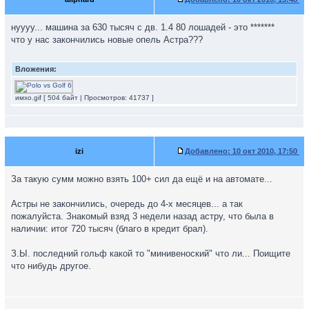
нуууу... машина за 630 тысяч с дв. 1.4 80 лошадей - это *******
что у нас закончились новые опель Астра???
Вложения:
имхо.gif [ 504 байт | Просмотров: 41737 ]
izi
Добавлено:
10 окт 2010, 17:50
За такую сумм можно взять 100+ сил да ещё и на автомате...
Астры не закончились, очередь до 4-х месяцев... а так
пожалуйста. Знакомый взяд 3 недели назад астру, что была в
наличии: итог 720 тысяч (благо в кредит брал).
З.Ы. последний гольф какой то "минивеноский" что ли... Поищите
что нибудь другое.