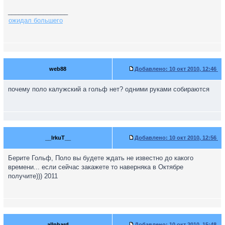
_________________
ожидал большего
web88
Добавлено:
10 окт 2010, 12:46
почему поло калужский а гольф нет? одними руками собираются
__IrkuT__
Добавлено:
10 окт 2010, 12:56
Берите Гольф, Поло вы будете ждать не известно до какого
времени... если сейчас закажете то наверняка в Октябре
получите))) 2011
allphard
Добавлено:
10 окт 2010, 15:48