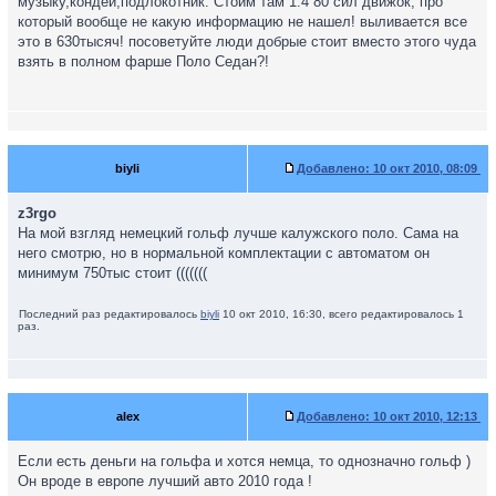
музыку,кондей,подлокотник. Стоим там 1.4 80 сил движок, про
который вообще не какую информацию не нашел! выливается все
это в 630тысяч! посоветуйте люди добрые стоит вместо этого чуда
взять в полном фарше Поло Седан?!
biyli
Добавлено:
10 окт 2010, 08:09
z3rgo
На мой взгляд немецкий гольф лучше калужского поло. Сама на
него смотрю, но в нормальной комплектации с автоматом он
минимум 750тыс стоит (((((((
Последний раз редактировалось
biyli
10 окт 2010, 16:30, всего редактировалось 1
раз.
alex
Добавлено:
10 окт 2010, 12:13
Если есть деньги на гольфа и хотся немца, то однозначно гольф )
Он вроде в европе лучший авто 2010 года !