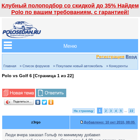
Клубный полоподбор со скидкой до 35% Найдем
Polo по вашим требованиям, с гарантией!
Меню
Регистрация
Вход
Главная
» Список форумов
» Покупаем новый автомобиль
» Конкуренты
Polo vs Golf 6 [Страница
1
из
22
]
Поделиться…
1
На страницу
2
3
4
5
...
22
z3rgo
Добавлено:
10 окт 2010, 08:05
Люди вчера заказал Гольф по минимуму добавил