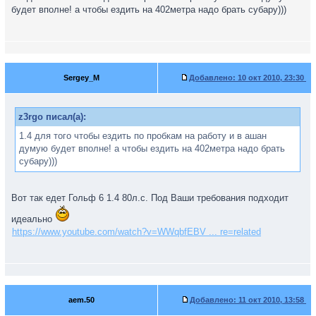
будет вполне! а чтобы ездить на 402метра надо брать субару)))
Sergey_M
Добавлено:
10 окт 2010, 23:30
z3rgo писал(а):
1.4 для того чтобы ездить по пробкам на работу и в ашан
думую будет вполне! а чтобы ездить на 402метра надо брать
субару)))
Вот так едет Гольф 6 1.4 80л.с. Под Ваши требования подходит
идеально
https://www.youtube.com/watch?v=WWqbfEBV ... re=related
aem.50
Добавлено:
11 окт 2010, 13:58