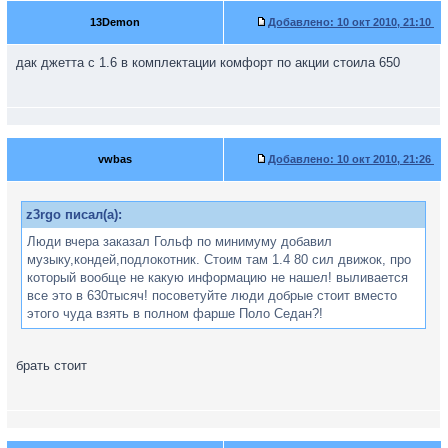
13Demon
Добавлено:
10 окт 2010, 21:10
дак джетта с 1.6 в комплектации комфорт по акции стоила 650
vwbas
Добавлено:
10 окт 2010, 21:26
z3rgo писал(а):
Люди вчера заказал Гольф по минимуму добавил
музыку,кондей,подлокотник. Стоим там 1.4 80 сил движок, про
который вообще не какую информацию не нашел! выливается
все это в 630тысяч! посоветуйте люди добрые стоит вместо
этого чуда взять в полном фарше Поло Седан?!
брать стоит