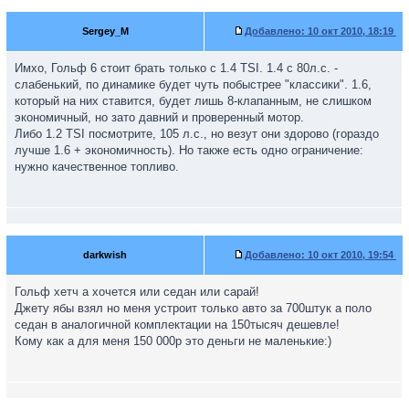
Sergey_M
Добавлено:
10 окт 2010, 18:19
Имхо, Гольф 6 стоит брать только с 1.4 TSI. 1.4 с 80л.с. -
слабенький, по динамике будет чуть побыстрее "классики". 1.6,
который на них ставится, будет лишь 8-клапанным, не слишком
экономичный, но зато давний и проверенный мотор.
Либо 1.2 TSI посмотрите, 105 л.с., но везут они здорово (гораздо
лучше 1.6 + экономичность). Но также есть одно ограничение:
нужно качественное топливо.
darkwish
Добавлено:
10 окт 2010, 19:54
Гольф хетч а хочется или седан или сарай!
Джету ябы взял но меня устроит только авто за 700штук а поло
седан в аналогичной комплектации на 150тысяч дешевле!
Кому как а для меня 150 000р это деньги не маленькие:)