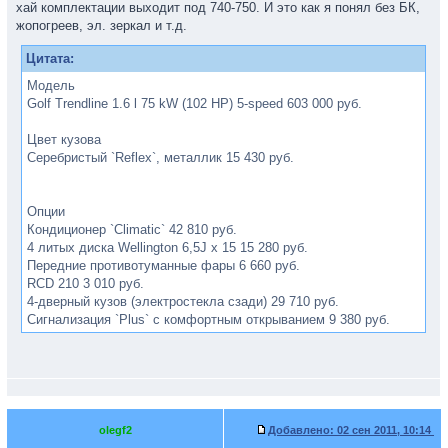
хай комплектации выходит под 740-750. И это как я понял без БК,
жопогреев, эл. зеркал и т.д.
Цитата:
Модель
Golf Trendline 1.6 l 75 kW (102 HP) 5-speed 603 000 руб.
Цвет кузова
Серебристый `Reflex`, металлик 15 430 руб.
Опции
Кондиционер `Climatic` 42 810 руб.
4 литых диска Wellington 6,5J x 15 15 280 руб.
Передние противотуманные фары 6 660 руб.
RCD 210 3 010 руб.
4-дверный кузов (электростекла сзади) 29 710 руб.
Сигнализация `Plus` с комфортным открыванием 9 380 руб.
Спинка заднего сиденья с ассиметричным (1/3 - 2/3)
складыванием и с центральным подлокотником 5 740 руб.
Центральный подлокотник спереди с нишей, регулировкой
высоты и вылета, 2 дефлектора вентиляции и подстаканник
сзади 6 460 руб.
Полноразмерное легкосплавное запасное колесо 11 150 руб.
olegf2
Добавлено:
02 сен 2011, 10:14
Крепления Isofix для установки детских кресел 0 руб.