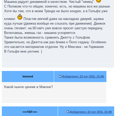
Машина радует динамикой и качеством. Чистый "немец".
С Поликом что-то общее, конечно, есть, но машины все же разные.
Хотя бы тем, что в моем Тренде не было кондея, а в Гольфе уже
климат.
Пластик мягкий даже на накладках дверей, шумка
куда лучше (движка вообще не слыхать при движении). Движок
очень тяговит: на 60 км/ч уже вовсю просит шестую передачу.
Включаешь, жмешь газ - машина ускоряется.
Также была возможность сравнить Джетту с Гольфом.
Удивительно, но Джетта как раз ближе к Поло седану. Особенно
это касается материалов отделки. Ну и Мексика - не Германия.
В Гольфе мне уютнее. )
lomond
Добавлено:
22 окт 2011, 21:06
Какой нынче ценник в Маконе?
===TAT===
Добавлено:
22 окт 2011, 21:08