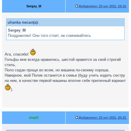
Sergey_M
Добавлено:
23 окт 2011, 15:10
ulianka писал(а):
Sergey_M
Поздравляю! Оно того стоит, не сомневайтесь
Ага, спасибо!
Гольфы мне всегда нравились, шестой нравится за свой строгий
стиль.
Поло седан проще во всем, но машина по-своему хороша.
Наверное, мой Полик останется в семье (буду учить ездить сестру
на нем, в качестве первой машины вполне себе приличный вариант
).
olegf2
Добавлено:
23 окт 2011, 20:22