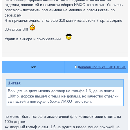
отделки, запчастей и немецкая сборка ИМХО того стоят. Уж очень
опасаюсь потратить пол лимона на машину а потом бегать по
сервисам.
Что примечательно: в гольфе 310 магнитола стоит 7 т.р, а седане
30я стоит 8!!!
Удачи в выборе и приобретении.
lex
Добавлено:
02 сен 2011, 08:20
Цитата:
Вобщем на днях меняю договор на гольфа 1.6, да на почти
100т.р. дороже вышел с теми же допами, но качество отделки,
запчастей и немецкая сборка ИМХО того стоят.
не может быть гольф в аналогичной фпс комплектации стоить на
100р дорже.
4х дверный гольф с атм. 1.6 на ручке в более менее похожей на