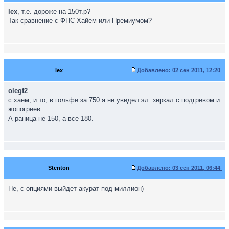
lex
, т.е. дороже на 150т.р?
Так сравнение с ФПС Хайем или Премиумом?
lex
Добавлено:
02 сен 2011, 12:20
olegf2
с хаем, и то, в гольфе за 750 я не увидел эл. зеркал с подгревом и
жопогреев.
А раница не 150, а все 180.
Stenton
Добавлено:
03 сен 2011, 06:44
Не, с опциями выйдет акурат под миллион)