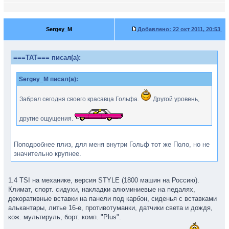
Sergey_M
Добавлено:
22 окт 2011, 20:53
===TAT=== писал(а):
Sergey_M писал(а):
Забрал сегодня своего красавца Гольфа.
Другой уровень,
другие ощущения.
Поподробнее плиз, для меня внутри Гольф тот же Поло, но не
значительно крупнее.
1.4 TSI на механике, версия STYLE (1800 машин на Россию).
Климат, спорт. сидухи, накладки алюминиевые на педалях,
декоративные вставки на панели под карбон, сиденья с вставками
алькантары, литье 16-е, противотуманки, датчики света и дождя,
кож. мультируль, борт. комп. "Plus".