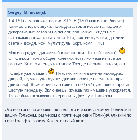
Sergey_M писал(а):
1.4 TSI на механике, версия STYLE (1800 машин на Россию).
Климат, спорт. сидухи, накладки алюминиевые на педалях,
декоративные вставки на панели под карбон, сиденья с
вставками алькантары, литье 16-е, противотуманки, датчики
света и дождя, кож. мультируль, борт. комп. "Plus".
Машина радует динамикой и качеством. Чистый "немец".
С Поликом что-то общее, конечно, есть, но машины все же
разные. Хотя бы тем, что в моем Тренде не было кондея, а в
Гольфе уже климат.
Пластик мягкий даже на накладках
дверей, шумка куда лучше (движка вообще не слыхать при
движении). Движок очень тяговит: на 60 км/ч уже вовсю просит
шестую передачу. Включаешь, жмешь газ - машина ускоряется.
Также была возможность сравнить Джетту с Гольфом.
Удивительно, но Джетта как раз ближе к Поло седану.
Особенно это касается материалов отделки. Ну и Мексика - не
Это все конечно хорошо, но ведь это и разница между Поликом и
Германия.
вашим Гольфом, размером с почти еще один Полик))А близкий по
В Гольфе мне уютнее. )
цене Гольф к Полику Хаю это голый авто.