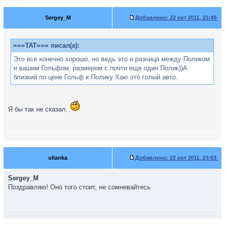
Sergey_M
Добавлено:
22 окт 2011, 21:49
===TAT=== писал(а):
Это все конечно хорошо, но ведь это и разница между Поликом
и вашим Гольфом, размером с почти еще один Полик))А
близкий по цене Гольф к Полику Хаю это голый авто.
Я бы так не сказал.
ulianka
Добавлено:
22 окт 2011, 23:53
Sergey_M
Поздравляю! Оно того стоит, не сомневайтесь