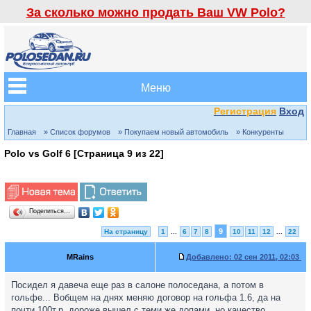
За сколько можно продать Ваш VW Polo?
Меню
Регистрация
Вход
Главная
» Список форумов
» Покупаем новый автомобиль
» Конкуренты
Polo vs Golf 6 [Страница
9
из
22
]
Поделиться…
9
На страницу
1
...
6
7
8
10
11
12
...
22
MRains
Добавлено:
02 сен 2011, 02:03
Посидел я давеча еще раз в салоне полоседана, а потом в
гольфе... Вобщем на днях меняю договор на гольфа 1.6, да на
почти 100т.р. дороже вышел с теми же допами, но качество