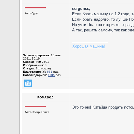
sergunss,
АвтоГуру
Если брать машину на 1-2 года, т
Если брать надолго, то лучше По
Но учти Поло на вторичке, гораз
А так, решать самому, так как зд
_________________
Хорошая машина!
Зарегистрирован:
13 ноя
2011, 15:19
Сообщения:
2401
Изображения:
3
Откуда:
Волгоград
Благодарил (а):
681
раз.
Поблагодарили:
1185
раз.
POMA2010
Это точно! Китайца продать пото
АвтоСпециалист