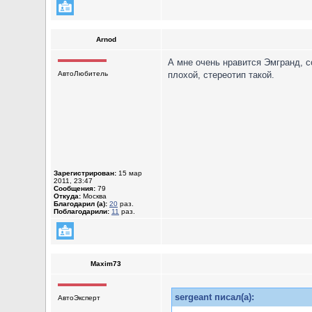
Arnod
А мне очень нравится Эмгранд, с
АвтоЛюбитель
плохой, стереотип такой.
Зарегистрирован:
15 мар
2011, 23:47
Сообщения:
79
Откуда:
Москва
Благодарил (а):
20
раз.
Поблагодарили:
11
раз.
Maxim73
sergeant писал(а):
АвтоЭксперт