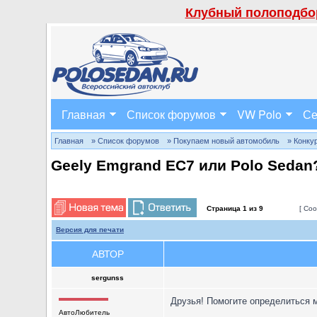
Клубный полоподбор
Главная
Список форумов
VW Polo
Се
Главная
» Список форумов
» Покупаем новый автомобиль
» Конку
Geely Emgrand EC7 или Polo Sedan
Страница
1
из
9
[ Соо
Версия для печати
АВТОР
sergunss
Друзья! Помогите определиться 
АвтоЛюбитель