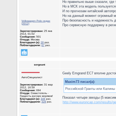
Но правильно выше сказали, где 
Но в МСК эта модель пользуется 
И по прогнозам китайский автопр
Но на данный момент огромный ми
Про безопасность и надежность 
Volkswagen Polo седан
(2012)
Про сервисную поддержку в реги
Зарегистрирован:
25 янв
2013, 01:02
Сообщения:
501
Откуда:
Москва
Благодарил (а):
28
раз.
Поблагодарили:
67
раз.
sergeant
Geely Emgrand EC7 вполне достой
АвтоСпециалист
Maxim73 писал(а):
Зарегистрирован:
31 мар
2012, 16:59
Российской Гранты или Калины
Сообщения:
694
Откуда:
Севастополь -
Гордость русских моряков!
Показал четыре звезды (5 макси
Благодарил (а):
346
раз.
Поблагодарили:
328
раз.
http://www.euroncap.com/results/ge