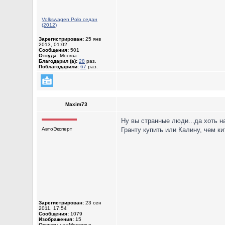
Volkswagen Polo седан
(2012)
Зарегистрирован:
25 янв
2013, 01:02
Сообщения:
501
Откуда:
Москва
Благодарил (а):
28
раз.
Поблагодарили:
67
раз.
Maxim73
Ну вы странные люди...да хоть н
АвтоЭксперт
Гранту купить или Калину, чем к
Зарегистрирован:
23 сен
2011, 17:54
Сообщения:
1079
Изображения:
15
Откуда:
надМосковье