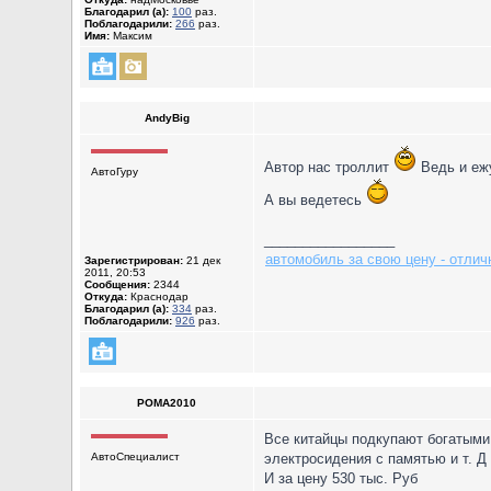
Благодарил (а):
100
раз.
Поблагодарили:
266
раз.
Имя:
Максим
AndyBig
Автор нас троллит
Ведь и ежу
АвтоГуру
А вы ведетесь
_________________
автомобиль за свою цену - отлич
Зарегистрирован:
21 дек
2011, 20:53
Сообщения:
2344
Откуда:
Краснодар
Благодарил (а):
334
раз.
Поблагодарили:
926
раз.
POMA2010
Все китайцы подкупают богатыми 
АвтоСпециалист
электросидения с памятью и т. Д
И за цену 530 тыс. Руб