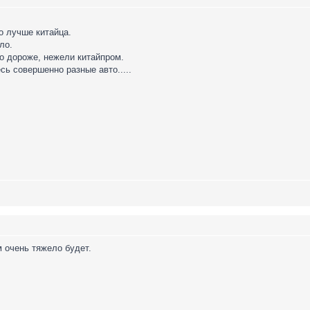
о лучше китайца.
ло.
до дороже, нежели китайпром.
есь совершенно разные авто.....
м очень тяжело будет.