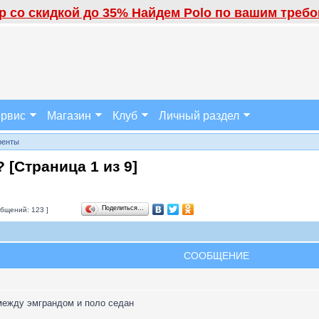
 со скидкой до 35% Найдем Polo по вашим требов
рвис
Магазин
Клуб
Личный раздел
ренты
? [Страница
1
из
9
]
Поделиться…
бщений: 123 ]
СООБЩЕНИЕ
между эмграндом и поло седан