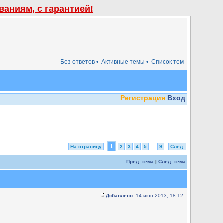
аниям, с гарантией!
Без ответов •
Активные темы •
Список тем
Регистрация
Вход
1
На страницу
2
3
4
5
...
9
След.
Пред. тема
|
След. тема
Добавлено:
14 июн 2013, 18:12