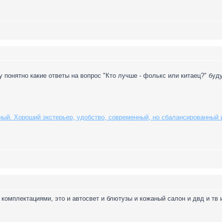
 понятно какие ответы на вопрос "Кто лучше - фолькс или китаец?" бу
ный. Хороший экстерьер, удобство, современный, но сбалансированный и
комплектациями, это и автосвет и блютузы и кожаный салон и двд и тв