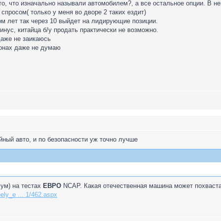
то, что изначально называли автомобилем?, а все остальное опции. В н
спросом( только у меня во дворе 2 таких ездит)
ом лет так через 10 выйдет на лидирующие позиции.
нус, китайца б/у продать практически не возможно.
даже не заикаюсь
онах даже не думаю
ный авто, и по безопасности уж точно лучше
мум) на тестах
ЕВРО
NCAP. Какая отечественная машина может похваст
ely_e ... 1/462.aspx