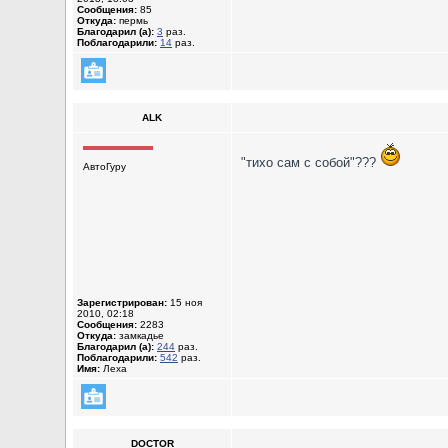
Сообщения:
85
Откуда:
пермь
Благодарил (а):
3
раз.
Поблагодарили:
14
раз.
ALK
"тихо сам с собой"???
АвтоГуру
Зарегистрирован:
15 ноя
2010, 02:18
Сообщения:
2283
Откуда:
замкадье
Благодарил (а):
244
раз.
Поблагодарили:
542
раз.
Имя:
Леха
DOCTOR