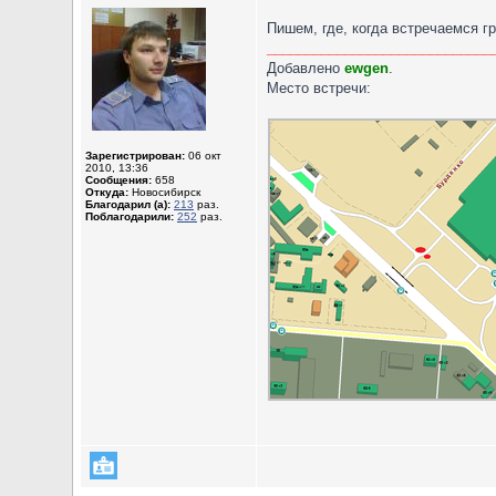
Пишем, где, когда встречаемся г
_____________________________
Добавлено
ewgen
.
Место встречи:
Зарегистрирован:
06 окт
2010, 13:36
Сообщения:
658
Откуда:
Новосибирск
Благодарил (а):
213
раз.
Поблагодарили:
252
раз.