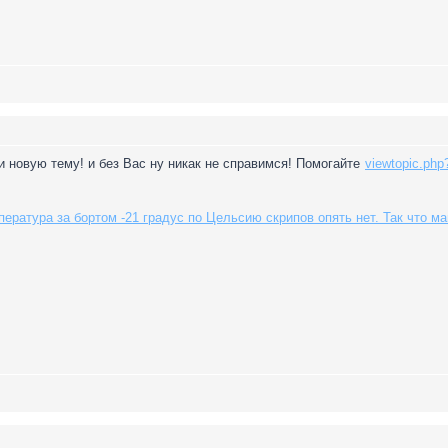
 новую тему! и без Вас ну никак не справимся! Помогайте
viewtopic.ph
ература за бортом -21 градус по Цельсию скрипов опять нет. Так что 