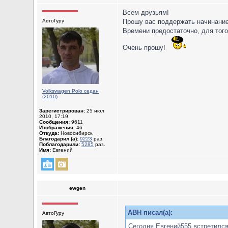
Всем друзьям!
АвтоГуру
Прошу вас поддержать начинание
Времени предостаточно, для того
Очень прошу!
Volkswagen Polo седан
(2010)
Зарегистрирован:
25 июл
2010, 17:19
Сообщения:
9611
Изображения:
46
Откуда:
Новосибирск.
Благодарил (а):
9223
раз.
Поблагодарили:
5285
раз.
Имя:
Евгений
ewgen
ABH писал(а):
АвтоГуру
Сегодня Евгений555 встретился