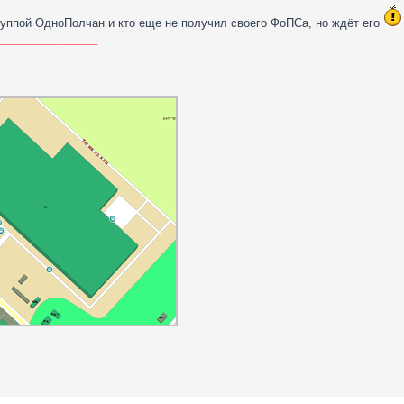
руппой ОдноПолчан и кто еще не получил своего ФоПСа, но ждёт его
________________