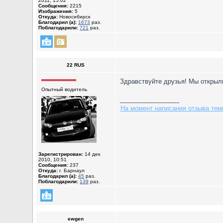
2011, 15:02
Сообщения:
2215
Изображения:
5
Откуда:
Новосибирск
Благодарил (а):
1673
раз.
Поблагодарили:
721
раз.
22 RUS
Здравствуйте друзья! Мы открыли
Опытный водитель
_________________
На момент написания отзыва темп
Зарегистрирован:
14 дек
2010, 10:51
Сообщения:
237
Откуда:
г. Барнаул
Благодарил (а):
45
раз.
Поблагодарили:
139
раз.
ewgen