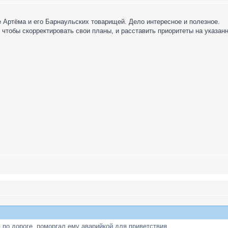
 Артёма и его Барнаульских товарищей. Дело интересное и полезное.
 чтобы скорректировать свои планы, и расставить приоритеты на указан
 по дороге, поморгал ему аварийкой для приветствия.