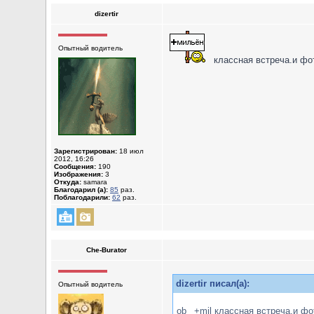
dizertir
Опытный водитель
классная встреча.и фо
Зарегистрирован:
18 июл
2012, 16:26
Сообщения:
190
Изображения:
3
Откуда:
samara
Благодарил (а):
85
раз.
Поблагодарили:
62
раз.
Che-Burator
dizertir писал(а):
Опытный водитель
ob_ +mil классная встреча.и ф