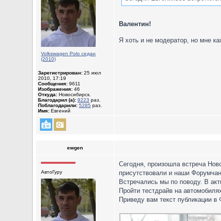
Валентин!
Я хоть и не модератор, но мне к
Volkswagen Polo седан
(2010)
Зарегистрирован:
25 июл
2010, 17:19
Сообщения:
9611
Изображения:
46
Откуда:
Новосибирск.
Благодарил (а):
9223
раз.
Поблагодарили:
5285
раз.
Имя:
Евгений
ewgen
Сегодня, произошла встреча Нов
АвтоГуру
присутствовали и наши Форумчане:
Встречались мы по поводу. В ак
Пройти тестдрайв на автомобиля
Приведу вам текст публикации в