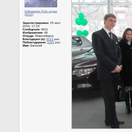
Volkswagen Polo седан
(2010)
Зарегистрирован:
25 июл
2010, 17:19
Сообщения:
9611
Изображения:
46
Откуда:
Новосибирск.
Благодарил (а):
9223
раз.
Поблагодарили:
5285
раз.
Имя:
Евгений