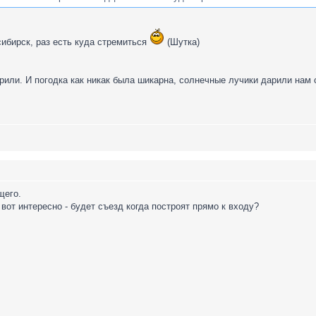
сибирск, раз есть куда стремиться
(Шутка)
рили. И погодка как никак была шикарна, солнечные лучики дарили нам 
щего.
вот интересно - будет съезд когда построят прямо к входу?