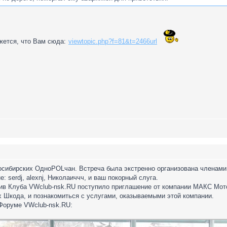
ажется, что Вам сюда:
viewtopic.php?f=81&t=2466url
осибирских ОдноPOLчан. Встреча была экстренно организована членами 
 serdj, alexnj, Николаиччч, и ваш покорный слуга.
тив Клуба VWclub-nsk.RU поступило приглашение от компании МАКС Мот
х Шкода, и познакомиться с услугами, оказываемыми этой компании.
 Форуме VWclub-nsk.RU: