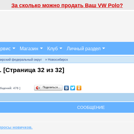
За сколько можно продать Ваш VW Polo?
рвис
Магазин
Клуб
Личный раздел
бирский федеральный округ
» Новосибирск
. [Страница
32
из
32
]
Поделиться…
бщений: 476 ]
СООБЩЕНИЕ
просы новичков.