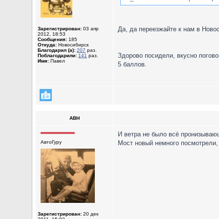
Да, да переезжайте к нам в Ново
Зарегистрирован:
03 апр
2012, 18:53
Сообщения:
185
Откуда:
Новосибирск
Благодарил (а):
207
раз.
Здорово посидели, вкусно погово
Поблагодарили:
141
раз.
Имя:
Павел
5 баллов.
ABH
И ветра не было всё пронизываю
АвтоГуру
Мост новый немного посмотрели, 
Зарегистрирован:
20 дек