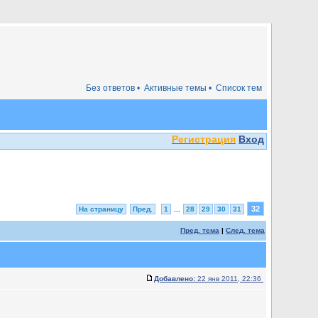
Без ответов •
Активные темы •
Список тем
Регистрация
Вход
32
На страницу
Пред.
1
...
28
29
30
31
Пред. тема
|
След. тема
Добавлено:
22 янв 2011, 22:36