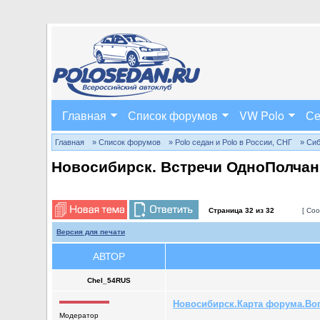
Главная
Список форумов
VW Polo
Се
Главная
» Список форумов
» Polo седан и Polo в России, СНГ
» Си
Новосибирск. Встречи ОдноПолчан
Страница
32
из
32
[ Соо
Версия для печати
АВТОР
Chel_54RUS
Новосибирск.Карта форума.Во
Модератор