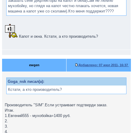
заказать себе дефлекторы на капот и окна(Сам не люблю
мухобойку, но глядя на капот честно плакать хочется, новая
машина а капот уже со сколами).Кто меня поддержит????
Капот и окна. Кстати, а кто производитель?
ewgen
Добавлено:
07 июл 2011, 16:37
Goga_nsk писал(а):
Кстати, а кто производитель?
Производитель "SIM".Если устраивает подтверди заказ.
Итак.
1.Евгений555 - мухобойка=1400 руб.
2.
3.
4.