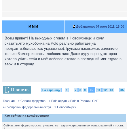
М М М
Добавлено:
07 июл 2011, 18:00
Всем привет! На выходных сгонял в Новокузнецк и хочу
сказать,что мухобойка на Polo реально работает(на
пред.авто.больше как украшение).Трупами насекомых залепило
только бампер и фары ,лобовик чист.Даже дуру ворону,которая
хотела убить себя и моё лобовое стекло в последний миг сдуло в
верх и в сторону.
10
На страницу
1
...
7
8
9
11
12
13
...
35
Главная
» Список форумов
» Polo седан и Polo в России, СНГ
» Сибирский федеральный округ
» Новосибирск
Кто сейчас на конференции
Сейчас этот форум просматривают: нет зарегистрированных пользователей и гости:
1