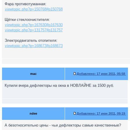
Фара противотуманная:
viewtopic.php?p=150768#p150768
Щётки стеклоочистителя:
viewtopic.php?p=167630#p167630
viewtopic.php?p=131757#p131757
Электродвигатель отопителя:
viewtopic.php?p=168673#p168673
mac
Добавлено:
17 июн 2011, 05:58
Купили вчера дефлекторы на окна в НОВЛАЙНЕ за 1500 руб.
ndee
Добавлено:
17 июн 2011, 09:19
А безотносительно цены - чьи дефлекторы самые качественные?