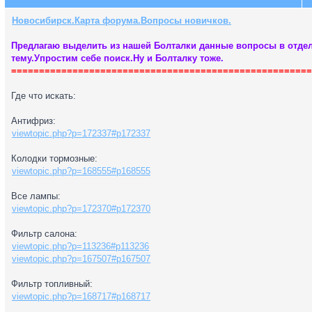
Новосибирск.Карта форума.Вопросы новичков.
Предлагаю выделить из нашей Болталки данные вопросы в отде
тему.Упростим себе поиск.Ну и Болталку тоже.
======================================================
Где что искать:
Антифриз:
viewtopic.php?p=172337#p172337
Колодки тормозные:
viewtopic.php?p=168555#p168555
Все лампы:
viewtopic.php?p=172370#p172370
Фильтр салона:
viewtopic.php?p=113236#p113236
viewtopic.php?p=167507#p167507
Фильтр топливный:
viewtopic.php?p=168717#p168717