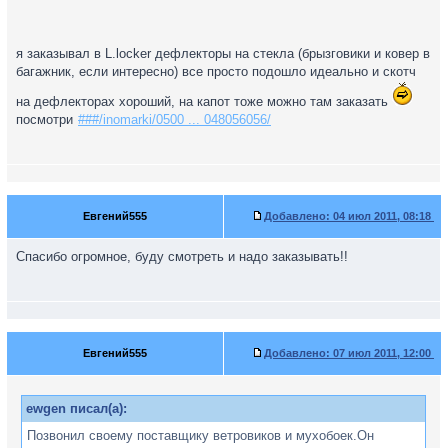
я заказывал в L.loсker дефлекторы на стекла (брызговики и ковер в
багажник, если интересно) все просто подошло идеально и скотч
на дефлекторах хороший, на капот тоже можно там заказать
посмотри
###/inomarki/0500 ... 048056056/
Евгений555
Добавлено:
04 июл 2011, 08:18
Спасибо огромное, буду смотреть и надо заказывать!!
Евгений555
Добавлено:
07 июл 2011, 12:00
ewgen писал(а):
Позвонил своему поставщику ветровиков и мухобоек.Он