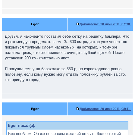
Egor
Добавлено:
20 июн 2011, 07:38
Друзья, я наконец-то поставил себе сетку на решетку бампера. Что
и рекомендую проделать всем. За 600 км радиатор уже успел так
покрыться трупным слоем насекомых, на которых, к тому же
налипла грязь, что его пришлось очищать зубной щеткой. После
установки 200 км- кристально чист.
Я покупал сетку на барахолке за 350 р, но израсходовал ровно
половину, если кому нужно могу отдать половинку рублей за сто,
как приеду в город.
Egor
Добавлено:
20 июн 2011, 08:41
Egor писал(а):
Без проблем. Он же не совсем жесткий,он чуть более тонкий,