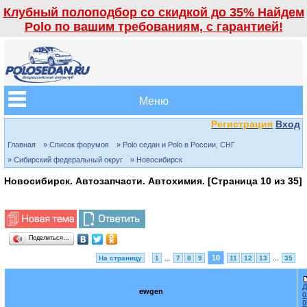
Клубный полоподбор со скидкой до 35% Найдем
Polo по вашим требованиям, с гарантией!
Меню
Регистрация
Вход
Главная
» Список форумов
» Polo седан и Polo в России, СНГ
» Сибирский федеральный округ
» Новосибирск
Новосибирск. Автозапчасти. Автохимия. [Страница
10
из
35
]
Поделиться…
10
На страницу
1
...
7
8
9
11
12
13
...
35
Д
ewgen
0
0