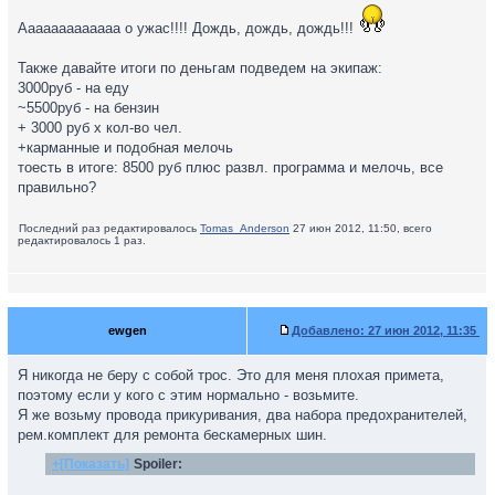
Ааааааааааааа о ужас!!!! Дождь, дождь, дождь!!!
Также давайте итоги по деньгам подведем на экипаж:
3000руб - на еду
~5500руб - на бензин
+ 3000 руб х кол-во чел.
+карманные и подобная мелочь
тоесть в итоге: 8500 руб плюс развл. программа и мелочь, все
правильно?
Последний раз редактировалось
Tomas_Anderson
27 июн 2012, 11:50, всего
редактировалось 1 раз.
ewgen
Добавлено:
27 июн 2012, 11:35
Я никогда не беру с собой трос. Это для меня плохая примета,
поэтому если у кого с этим нормально - возьмите.
Я же возьму провода прикуривания, два набора предохранителей,
рем.комплект для ремонта бескамерных шин.
+[Показать]
Spoiler: