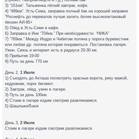
3) “151км”. Тальменка лёгкий завтрак, кофе.
4) “499км”. Усть-Сема, заправка полный бак на хорошей заправке
“Роснефть до перевалов лучше залить более высокооктановый
бензин АИ-95+
5) Обед в Усть-Семе в кафе.
6) Заправка в Ине “704км.” При необходимости. “НИКА”
7) “769км.” Между Иодро и Чибитом поляна у порога буревестник
или любая др. поляна которая понравиться. Постановка лагеря.
Ужин. Связь и интернет есть в радиусе 20-30 км.
8) Прибытие 19-00
9) Путь за день 770 км.
День 2,
1 Июля
1) Съездить до Акташа посмотреть красные ворота, реку мажой,
кедровник, порог бегимот.
2) Завтрак, обед, ужин в лагере.
3) Путь за день 100км.
4) Стоим в лагере ездим смотрим развлекаемся.
5) Шашлыки/Баня
День 3,
2 Июля
Стоим в лагере ездим смотрим развлекаемся.