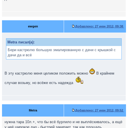
ewgen
Добавлено:
27 июн 2012, 09:38
Metra писал(а):
Бери кастрюлю большую эмалированную с дачи с крышкой с
дачи да и всё
В эту кастрюлю меня целиком положить можно
В крайнем
случае возьму, но всёже есть надежда
Metra
Добавлено:
27 июн 2012, 09:52
нужна тара 10л.+, что бы всё бурлило и не выплёскивалось, а ещё
у неё широкое дно - быстрей закипает, так как площадь