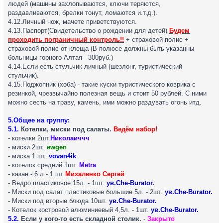
людей (машины захлопываются, ключи теряются,
раздавливаются, брелки тонут, ломаются и.т.д.).
4.12.Личный нож, мачете приветствуются.
4.13.Паспорт(Свидетельство о рождении для детей)
Будем
проходить пограничный контроль!!
+ страховой полис +
страховой полис от клеща (В полюсе должны быть указанны
больницы горного Алтая - 300руб.)
4.14.Если есть стульчик личный (шезлонг, туристический
стульчик).
4.15.Поджопник (хоба) - такие куски туристического коврика с
резинкой, чрезвычайно полезная вещь и стоит 50 рублей. С ними
можно сесть на траву, камень, ими можно раздувать огонь итд.
5.Общее на группу:
5.1.
Котелки, миски под салаты.
Ведём набор!
- котелки 2шт.
Николаиччч
- миски 2шт.
ewgen
- миска 1 шт.
vovan4ik
- котелок средний 1шт.
Metra
- казан - 6 л - 1 шт
Михаленко Сергей
- Ведро пластиковое 15л. - 1шт.
ув.Che-Burator.
- Миски под салат пластиковые большие 5л. - 2шт.
ув.Che-Burator.
- Миски под вторые блюда 10шт.
ув.Che-Burator.
- Котелок костровой алюминиевый 4,5л. - 1шт.
ув.Che-Burator.
5.2.
Если у кого-то есть складной столик.
-
Закрыто