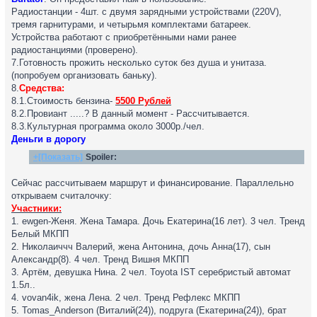
Радиостанции - 4шт. с двумя зарядными устройствами (220V),
тремя гарнитурами, и четырьмя комплектами батареек.
Устройства работают с приобретёнными нами ранее
радиостанциями (проверено).
7.Готовность прожить несколько суток без душа и унитаза.
(попробуем организовать баньку).
8.
Средства:
8.1.Стоимость бензина-
5500 Рублей
8.2.Провиант .....? В данный момент - Рассчитывается.
8.3.Культурная программа около 3000р./чел.
Деньги в дорогу
+[Показать]
Spoiler:
Сейчас рассчитываем маршрут и финансирование. Параллельно
открываем считалочку:
Участники:
1. ewgen-Женя. Жена Тамара. Дочь Екатерина(16 лет). 3 чел. Тренд
Белый МКПП
2. Николаиччч Валерий, жена Антонина, дочь Анна(17), сын
Александр(8). 4 чел. Тренд Вишня МКПП
3. Артём, девушка Нина. 2 чел. Toyota IST серебристый автомат
1.5л..
4. vovan4ik, жена Лена. 2 чел. Тренд Рефлекс МКПП
5. Tomas_Anderson (Виталий(24)), подруга (Екатерина(24)), брат