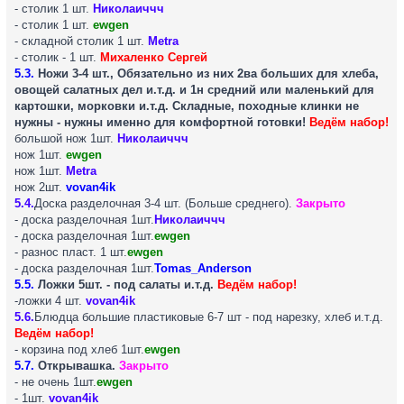
- столик 1 шт.
Николаиччч
- столик 1 шт.
ewgen
- складной столик 1 шт.
Metra
- столик - 1 шт.
Михаленко Сергей
5.3.
Ножи 3-4 шт., Обязательно из них 2ва больших для хлеба,
овощей салатных дел и.т.д. и 1н средний или маленький для
картошки, морковки и.т.д. Складные, походные клинки не
нужны - нужны именно для комфортной готовки!
Ведём набор!
большой нож 1шт.
Николаиччч
нож 1шт.
ewgen
нож 1шт.
Metra
нож 2шт.
vovan4ik
5.4.
Доска разделочная 3-4 шт. (Больше среднего).
Закрыто
- доска разделочная 1шт.
Николаиччч
- доска разделочная 1шт.
ewgen
- разнос пласт. 1 шт.
ewgen
- доска разделочная 1шт.
Tomas_Anderson
5.5.
Ложки 5шт. - под салаты и.т.д.
Ведём набор!
-ложки 4 шт.
vovan4ik
5.6.
Блюдца большие пластиковые 6-7 шт - под нарезку, хлеб и.т.д.
Ведём набор!
- корзина под хлеб 1шт.
ewgen
5.7.
Открывашка.
Закрыто
- не очень 1шт.
ewgen
- 1шт.
vovan4ik