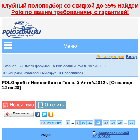
Клубный полоподбор со скидкой до 35% Найдем
Polo по вашим требованиям, с гарантией!
Меню
Регистрация
Вход
Главная
» Список форумов
» Polo седан и Polo в России, СНГ
» Сибирский федеральный округ
» Новосибирск
POLOпробег Новосибирск-Горный Алтай.2012г. [Страница
12
из
20
]
Поделиться…
12
На страницу
1
...
9
10
11
13
14
15
...
20
Добавлено:
02 май
ewgen
2012, 08:01