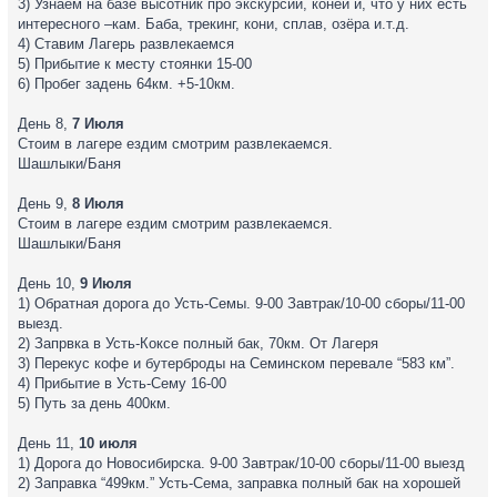
3) Узнаём на базе высотник про экскурсии, коней и, что у них есть
интересного –кам. Баба, трекинг, кони, сплав, озёра и.т.д.
4) Ставим Лагерь развлекаемся
5) Прибытие к месту стоянки 15-00
6) Пробег задень 64км. +5-10км.
День 8,
7 Июля
Стоим в лагере ездим смотрим развлекаемся.
Шашлыки/Баня
День 9,
8 Июля
Стоим в лагере ездим смотрим развлекаемся.
Шашлыки/Баня
День 10,
9 Июля
1) Обратная дорога до Усть-Семы. 9-00 Завтрак/10-00 сборы/11-00
выезд.
2) Запрвка в Усть-Коксе полный бак, 70км. От Лагеря
3) Перекус кофе и бутерброды на Семинском перевале “583 км”.
4) Прибытие в Усть-Сему 16-00
5) Путь за день 400км.
День 11,
10 июля
1) Дорога до Новосибирска. 9-00 Завтрак/10-00 сборы/11-00 выезд
2) Заправка “499км.” Усть-Сема, заправка полный бак на хорошей