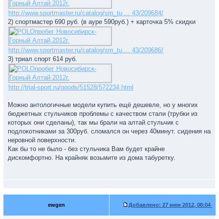
http://www.sportmaster.ru/catalog/sm_tu ... 43/209684/
2) спортмастер 690 руб. (в ауре 590руб.) + карточка 5% скидки
http://www.sportmaster.ru/catalog/sm_tu ... 43/209686/
3) триал спорт 614 руб.
http://trial-sport.ru/goods/51528/572234.html
Можно антологичные модели купить ещё дешевле, но у многих
бюджетных стульчиков проблемы с качеством стали (трубки из
которых они сделаны), так мы брали на алтай стульчик с
подлокотниками за 300руб. сломался он через 40минут. сидения на
неровной поверхности.
Как бы то не было - без стульчика Вам будет крайне
дискомфортно. На крайняк возьмите из дома табуретку.
ewgen
Добавлено:
27 июн 2012, 08:04