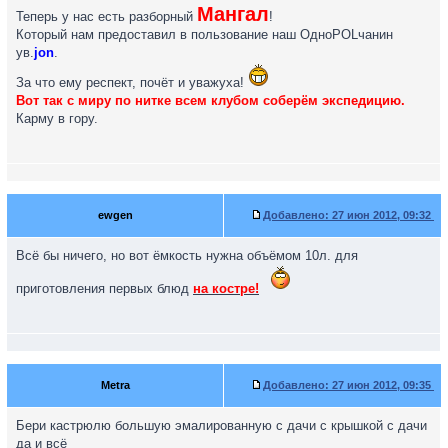
Мангал
Теперь у нас есть разборный
!
Который нам предоставил в пользование наш ОдноPOLчанин
ув.
jon
.
За что ему респект, почёт и уважуха!
Вот так с миру по нитке всем клубом соберём экспедицию.
Карму в гору.
ewgen
Добавлено:
27 июн 2012, 09:32
Всё бы ничего, но вот ёмкость нужна объёмом 10л. для
приготовления первых блюд
на костре!
Metra
Добавлено:
27 июн 2012, 09:35
Бери кастрюлю большую эмалированную с дачи с крышкой с дачи
да и всё