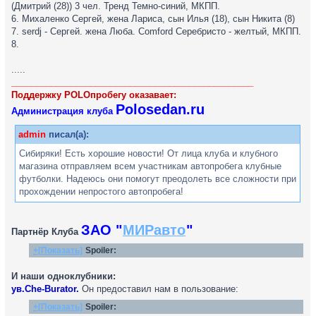
(Дмитрий (28)) 3 чел. Тренд Темно-синий, МКПП.
6. Михаленко Сергей, жена Лариса, сын Илья (18), сын Никита (8)
7. serdj - Сергей. жена Люба. Сomford Серебристо - желтый, МКПП.
8.
.....
_________________________________________________
Поддержку POLOпробегу оказавает:
Polosedan.ru
Администрация клуба
admin
писал(а):
Сибиряки! Есть хорошие новости! От лица клуба и клубного
магазина отправляем всем участникам автопробега клубные
футболки. Надеюсь они помогут преодолеть все сложности при
прохождении непростого автопробега!
ЗАО "
МИРавто
"
Партнёр Клуба
+[Показать]
Spoiler:
И наши одноклубники:
ув.Che-Burator.
Он предоставил нам в пользование:
+[Показать]
Spoiler: