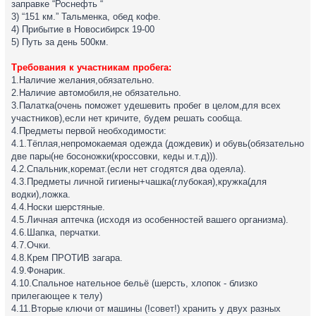
заправке “Роснефть “
3) “151 км.” Тальменка, обед кофе.
4) Прибытие в Новосибирск 19-00
5) Путь за день 500км.
Требования к участникам пробега:
1.Наличие желания,обязательно.
2.Наличие автомобиля,не обязательно.
3.Палатка(очень поможет удешевить пробег в целом,для всех
участников),если нет кричите, будем решать сообща.
4.Предметы первой необходимости:
4.1.Тёплая,непромокаемая одежда (дождевик) и обувь(обязательно
две пары(не босоножки(кроссовки, кеды и.т.д))).
4.2.Спальник,коремат.(если нет сгодятся два одеяла).
4.3.Предметы личной гигиены+чашка(глубокая),кружка(для
водки),ложка.
4.4.Носки шерстяные.
4.5.Личная аптечка (исходя из особенностей вашего организма).
4.6.Шапка, перчатки.
4.7.Очки.
4.8.Крем ПРОТИВ загара.
4.9.Фонарик.
4.10.Спальное нательное бельё (шерсть, хлопок - близко
прилегающее к телу)
4.11.Вторые ключи от машины (!совет!) хранить у двух разных