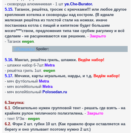
- сковорода алюминиевая - 1 шт
ув.Che-Burator.
5.15.
Таганок, решётка, тросик с крючками!!! или любое другое
крепления котелка и сковороды над костром. (В идеале
железная решётка из толстой стали на ножках. иначе
постановка котла с пищей и кипятком будет большим
мозго****ством, предложения типа там срубим рагулину и всё
сделаем - не расцениваются как решение.
-
Закрыто
- Таганок
ewgen
.
+[Показать]
Spoiler:
5.16.
Мангал, решётка гриль, шпажки.
Ведём набор!
- шпажки набор 6-7шт.
Metra
- решётка гриль 1шт.
ewgen
5.17.
Мячики, карты игральные, нарды, и т.д.
Ведём набор!
- мяч футбольный
Metra
- мяч волейбольный
Metra
- мяч волейбольный
Polosedan.ru
6.Закупка:
6.1
.
Обязательно нужен групповой тент - решать где взять - на
крайняк рулон тепличного полиэтилена.
-
Закрыто
- тент 5*3м -
ewgen
6.2.
Фэри 2 шт. губки 10 шт. (Как правило фэри оставляется на
берегу и оно уплывает поэтому нужно 2 шт.)