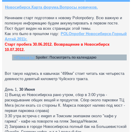
Новосибирск.Карта форума.Вопросы новичков.
Начинаем старт подготовки к новому Poloпробегу. Всю важную и
полезную информацию будем аккумулировать в первом посте.
Пост будет виден на всех страницах этой темы.
Как это было в прошлом году:
POLOпробег Новосибирск-Горный
Алтай.2011г.
Старт пробега 30.06.2012. Возвращение в Новосибирск
10.07.2012.
+[Показать]
Spoiler:
Посмотреть по календарю
Вот такую надпись в кавычках “499км” стоит читать как четыреста
девяносто девятый километр Чуйского тракта.
День 1,
30 Июня
1) Выезд из Новосибирска рано утром, сбор в 3:00 утра -
раскидывание общих вещей и продуктов. Сбор около парковки ТЦ
Мега (если ехать со стороны К. Маркса поворот налево под мост -
первая парковка справа)
3:30 утра встреча с ewgen и Томским экипажем около "кафе у
гарика" - кафе на повороте на пляж Звезда/Неаком.
2) Заправка в городе Новосибирска полный бак на Большевистской
(Лукойл, Газпром-нефть и.т.д.) полный бак.