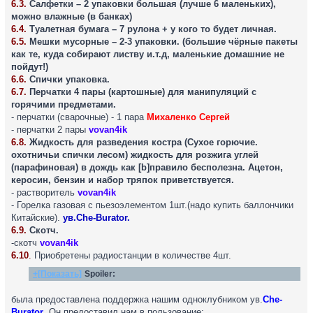
6.3.
Салфетки – 2 упаковки большая (лучше 6 маленьких),
можно влажные (в банках)
6.4.
Туалетная бумага – 7 рулона + у кого то будет личная.
6.5.
Мешки мусорные – 2-3 упаковки. (большие чёрные пакеты
как те, куда собирают листву и.т.д, маленькие домашние не
пойдут!)
6.6.
Спички упаковка.
6.7.
Перчатки 4 пары (картошные) для манипуляций с
горячими предметами.
- перчатки (сварочные) - 1 пара
Михаленко Сергей
- перчатки 2 пары
vovan4ik
6.8.
Жидкость для разведения костра (Сухое горючие.
охотничьи спички лесом) жидкость для розжига углей
(парафиновая) в дождь как [b]правило бесполезна. Ацетон,
керосин, бензин и набор тряпок приветствуется.
- растворитель
vovan4ik
- Горелка газовая с пьезоэлементом 1шт.(надо купить баллончики
Китайские).
ув.Che-Burator.
6.9.
Скотч.
-скотч
vovan4ik
6.10
.
Приобретены радиостанции в количестве 4шт.
+[Показать]
Spoiler:
была предоставлена поддержка нашим одноклубником ув.
Che-
Burator
. Он предоставил нам в пользование: