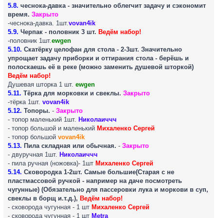
5.8.
чеснока-давка - значительно облегчит задачу и сэкономит
время.
Закрыто
-чеснока-давка. 1шт.
vovan4ik
5.9.
Черпак - половник 3 шт.
Ведём набор!
-половник 1шт.
ewgen
5.10.
Скатёрку целофан для стола - 2-3шт. Значительно
упрощает задачу приборки и оттирания стола - берёшь и
полоскаешь её в реке (можно заменить душевой шторкой)
Ведём набор!
Душевая шторка 1 шт.
ewgen
5.11.
Тёрка для морковки и свеклы.
Закрыто
-тёрка 1шт.
vovan4ik
5.12.
Топоры.
-
Закрыто
- топор маленький 1шт.
Николаиччч
- топор большой и маленький
Михаленко Сергей
- топор большой
vovan4ik
5.13.
Пила складная или обычная.
-
Закрыто
- двуручная 1шт.
Николаиччч
- пила ручная (ножовка)- 1шт
Михаленко Сергей
5.14.
Сковородка 1-2шт. Самые большие(Старая с не
пластмассовой ручкой - например на даче посмотреть
чугунные) (Обязательно для пассеровки лука и моркови в суп,
свеклы в борщ и.т.д.),
Ведём набор!
- сковорода чугунная - 1 шт
Михаленко Сергей
- сковорода чугунная - 1 шт
Metra