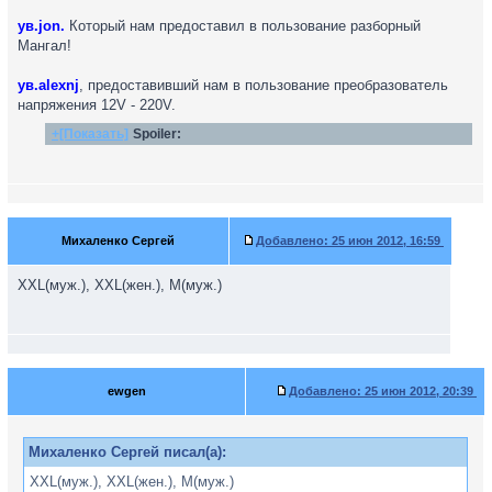
ув.jon.
Который нам предоставил в пользование разборный
Мангал!
ув.alexnj
, предоставивший нам в пользование преобразователь
напряжения 12V - 220V.
+[Показать]
Spoiler:
Михаленко Сергей
Добавлено:
25 июн 2012, 16:59
XXL(муж.), XXL(жен.), M(муж.)
ewgen
Добавлено:
25 июн 2012, 20:39
Михаленко Сергей писал(а):
XXL(муж.), XXL(жен.), M(муж.)