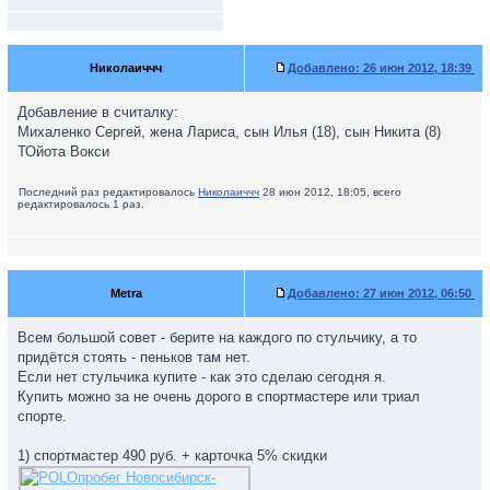
Николаиччч
Добавлено:
26 июн 2012, 18:39
Добавление в считалку:
Михаленко Сергей, жена Лариса, сын Илья (18), сын Никита (8)
ТОйота Вокси
Последний раз редактировалось
Николаиччч
28 июн 2012, 18:05, всего
редактировалось 1 раз.
Metra
Добавлено:
27 июн 2012, 06:50
Всем большой совет - берите на каждого по стульчику, а то
придётся стоять - пеньков там нет.
Если нет стульчика купите - как это сделаю сегодня я.
Купить можно за не очень дорого в спортмастере или триал
спорте.
1) спортмастер 490 руб. + карточка 5% скидки