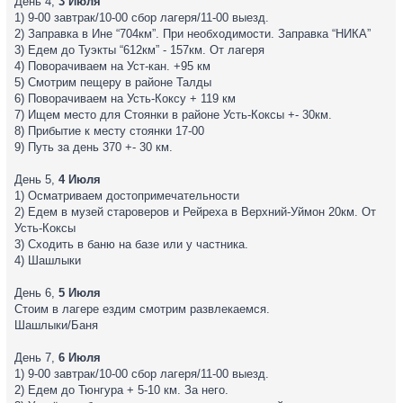
День 4,
3 Июля
1) 9-00 завтрак/10-00 сбор лагеря/11-00 выезд.
2) Заправка в Ине “704км”. При необходимости. Заправка “НИКА”
3) Едем до Туэкты “612км” - 157км. От лагеря
4) Поворачиваем на Уст-кан. +95 км
5) Смотрим пещеру в районе Талды
6) Поворачиваем на Усть-Коксу + 119 км
7) Ищем место для Стоянки в районе Усть-Коксы +- 30км.
8) Прибытие к месту стоянки 17-00
9) Путь за день 370 +- 30 км.
День 5,
4 Июля
1) Осматриваем достопримечательности
2) Едем в музей староверов и Рейреха в Верхний-Уймон 20км. От
Усть-Коксы
3) Сходить в баню на базе или у частника.
4) Шашлыки
День 6,
5 Июля
Стоим в лагере ездим смотрим развлекаемся.
Шашлыки/Баня
День 7,
6 Июля
1) 9-00 завтрак/10-00 сбор лагеря/11-00 выезд.
2) Едем до Тюнгура + 5-10 км. За него.