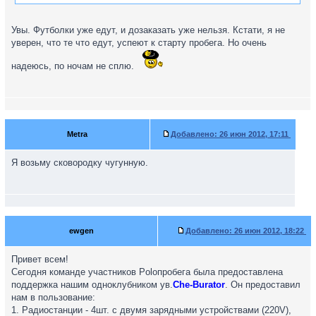
Увы. Футболки уже едут, и дозаказать уже нельзя. Кстати, я не
уверен, что те что едут, успеют к старту пробега. Но очень
надеюсь, по ночам не сплю.
Metra
Добавлено:
26 июн 2012, 17:11
Я возьму сковородку чугунную.
ewgen
Добавлено:
26 июн 2012, 18:22
Привет всем!
Сегодня команде участников Poloпробега была предоставлена
поддержка нашим одноклубником ув.
Che-Burator
. Он предоставил
нам в пользование:
1. Радиостанции - 4шт. с двумя зарядными устройствами (220V),