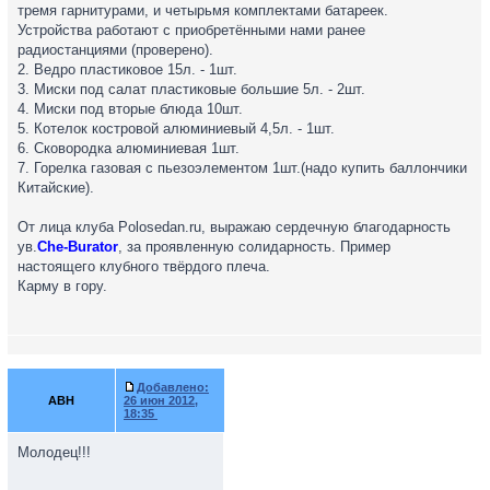
тремя гарнитурами, и четырьмя комплектами батареек.
Устройства работают с приобретёнными нами ранее
радиостанциями (проверено).
2. Ведро пластиковое 15л. - 1шт.
3. Миски под салат пластиковые большие 5л. - 2шт.
4. Миски под вторые блюда 10шт.
5. Котелок костровой алюминиевый 4,5л. - 1шт.
6. Сковородка алюминиевая 1шт.
7. Горелка газовая с пьезоэлементом 1шт.(надо купить баллончики
Китайские).
От лица клуба Polosedan.ru, выражаю сердечную благодарность
ув.
Che-Burator
, за проявленную солидарность. Пример
настоящего клубного твёрдого плеча.
Карму в гору.
Добавлено:
ABH
26 июн 2012,
18:35
Молодец!!!