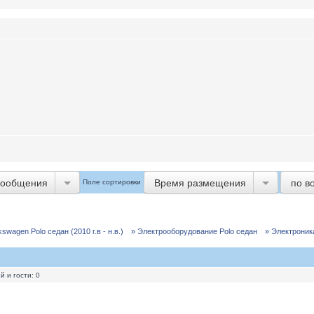
сообщения
Время размещения
по в
Поле сортировки
]
wagen Polo седан (2010 г.в - н.в.)
» Электрооборудование Polo седан
» Электроник
 и гости: 0