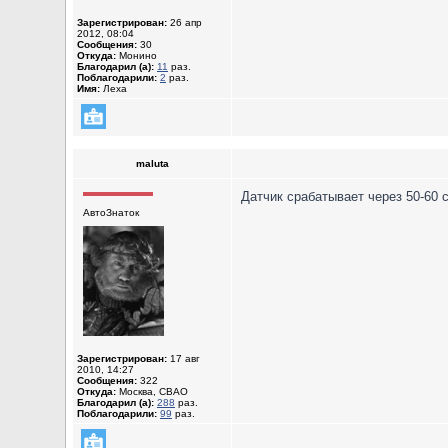
Зарегистрирован:
26 апр
2012, 08:04
Сообщения:
30
Откуда:
Монино
Благодарил (а):
11
раз.
Поблагодарили:
2
раз.
Имя:
Леха
maluta
Датчик срабатывает через 50-60 с
АвтоЗнаток
Зарегистрирован:
17 авг
2010, 14:27
Сообщения:
322
Откуда:
Москва, СВАО
Благодарил (а):
288
раз.
Поблагодарили:
99
раз.