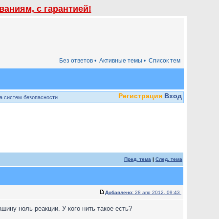
аниям, с гарантией!
Без ответов •
Активные темы •
Список тем
Регистрация
Вход
а систем безопасности
Пред. тема
|
След. тема
Добавлено:
28 апр 2012, 09:43
шину ноль реакции. У кого нить такое есть?