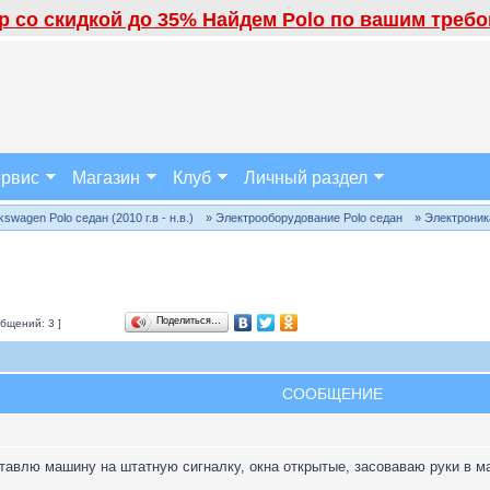
 со скидкой до 35% Найдем Polo по вашим требов
рвис
Магазин
Клуб
Личный раздел
wagen Polo седан (2010 г.в - н.в.)
» Электрооборудование Polo седан
» Электроник
Поделиться…
бщений: 3 ]
СООБЩЕНИЕ
тавлю машину на штатную сигналку, окна открытые, засоваваю руки в ма