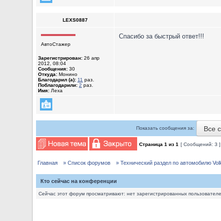
LEXS0887
Спасибо за быстрый ответ!!!
АвтоСтажер
Зарегистрирован:
26 апр
2012, 08:04
Сообщения:
30
Откуда:
Монино
Благодарил (а):
11
раз.
Поблагодарили:
2
раз.
Имя:
Леха
Все 
Показать сообщения за:
Страница
1
из
1
[ Сообщений: 3 
Главная
» Список форумов
» Технический раздел по автомобилю Volks
Кто сейчас на конференции
Сейчас этот форум просматривают: нет зарегистрированных пользователей