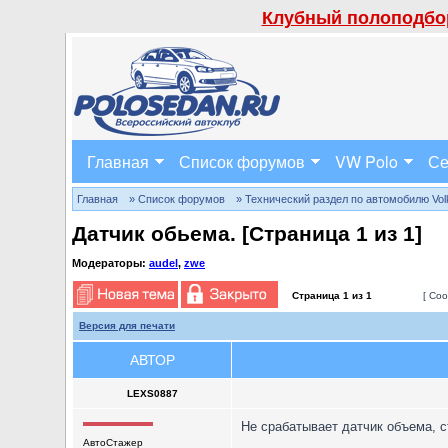
Клубный полоподбор
Главная
Список форумов
VW Polo
Се
Главная
» Список форумов
» Технический раздел по автомобилю Volks
Датчик обьема. [Страница
1
из
1
]
Модераторы:
audel
,
zwe
Страница
1
из
1
[ Соо
Версия для печати
АВТОР
LEXS0887
Не срабатывает датчик объема, с
АвтоСтажер