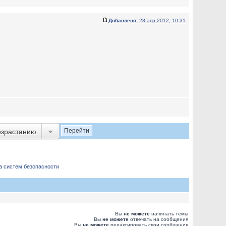
Добавлено:
28 апр 2012, 10:31
озрастанию
а систем безопасности
Вы
не можете
начинать темы
Вы
не можете
отвечать на сообщения
Вы
не можете
редактировать свои сообщения