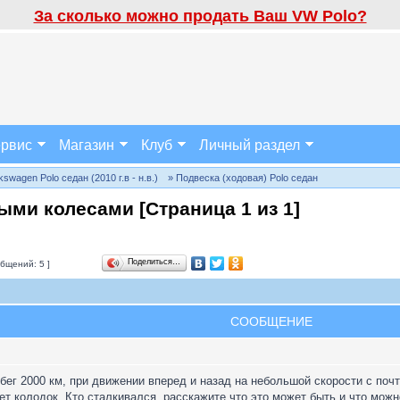
За сколько можно продать Ваш VW Polo?
рвис
Магазин
Клуб
Личный раздел
wagen Polo седан (2010 г.в - н.в.)
» Подвеска (ходовая) Polo седан
тыми колесами [Страница
1
из
1
]
Поделиться…
бщений: 5 ]
СООБЩЕНИЕ
бег 2000 км, при движении вперед и назад на небольшой скорости с по
т колодок. Кто сталкивался, расскажите что это может быть и что можн