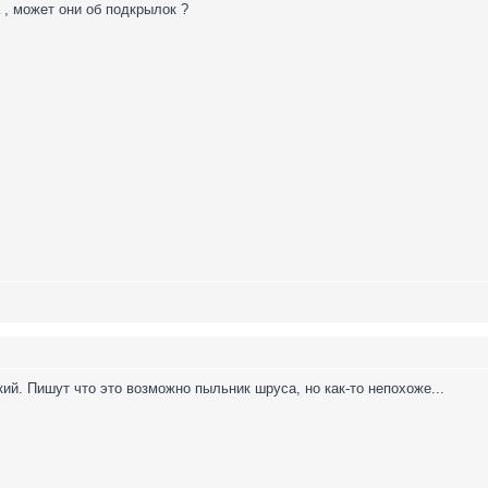
 , может они об подкрылок ?
кий. Пишут что это возможно пыльник шруса, но как-то непохоже...