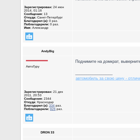
Зарегистрирован:
24 июн
2014, 01:16
Сообщения:
13
Откуда:
Санкт-Петербург
Благодарил (а):
0 раз.
Поблагодарили:
0 раз.
Имя:
Александр
AndyBig
Поднимите на домкрат, выверните
АвтоГуру
_________________
автомобиль за свою цену - отлич
Зарегистрирован:
21 дек
2011, 20:53
Сообщения:
2344
Откуда:
Краснодар
Благодарил (а):
334
раз.
Поблагодарили:
926
раз.
DRON 33