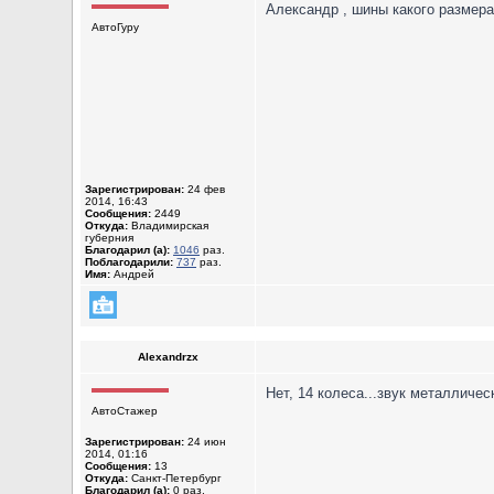
Александр , шины какого размера
АвтоГуру
Зарегистрирован:
24 фев
2014, 16:43
Сообщения:
2449
Откуда:
Владимирская
губерния
Благодарил (а):
1046
раз.
Поблагодарили:
737
раз.
Имя:
Андрей
Alexandrzx
Нет, 14 колеса...звук металличес
АвтоСтажер
Зарегистрирован:
24 июн
2014, 01:16
Сообщения:
13
Откуда:
Санкт-Петербург
Благодарил (а):
0 раз.