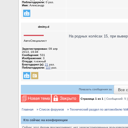
Поблагодарили:
0 раз.
Имя:
Александр
dmitry.d
На родных колёсах 15, при выверн
АвтоСпециалист
Зарегистрирован:
09 апр
2013, 19:48
Сообщения:
531
Изображения:
3
Откуда:
п.южный
Благодарил (а):
21
раз.
Поблагодарили:
110
раз.
Все 
Показать сообщения за:
Страница
1
из
1
[ Сообщений: 5 
Главная
» Список форумов
» Технический раздел по автомобилю Volks
Кто сейчас на конференции
Сейчас этот форум просматривают: нет зарегистрированных пользователей