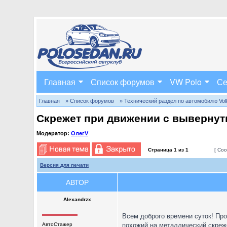
Главная
Список форумов
VW Polo
Се
Главная
» Список форумов
» Технический раздел по автомобилю Volks
Скрежет при движении с выверну
Модератор:
ОлегV
Страница
1
из
1
[ Соо
Версия для печати
АВТОР
Alexandrzx
Всем доброго времени суток! Про
АвтоСтажер
похожий на металлический скреже