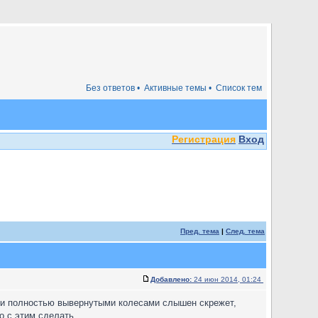
Без ответов •
Активные темы •
Список тем
Регистрация
Вход
Пред. тема
|
След. тема
Добавлено:
24 июн 2014, 01:24
чти полностью вывернутыми колесами слышен скрежет,
о с этим сделать.