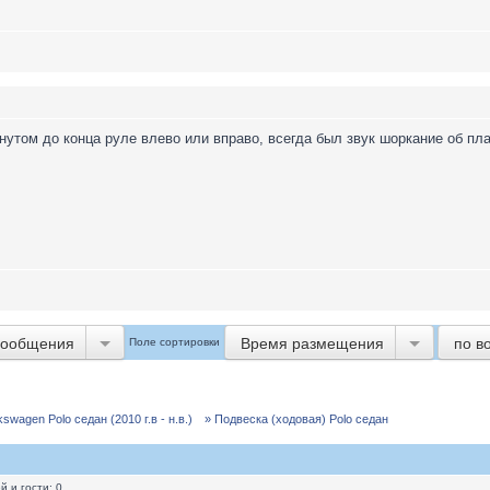
утом до конца руле влево или вправо, всегда был звук шоркание об плас
сообщения
Время размещения
по в
Поле сортировки
]
wagen Polo седан (2010 г.в - н.в.)
» Подвеска (ходовая) Polo седан
 и гости: 0