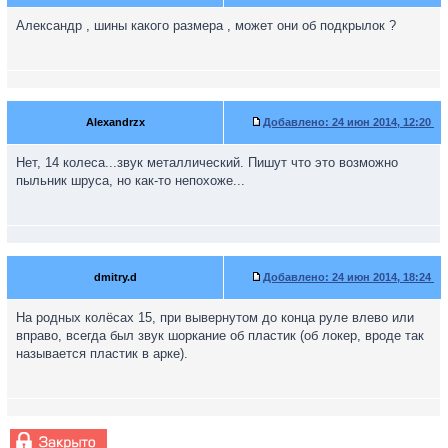
Александр , шины какого размера , может они об подкрылок ?
Alexandrzx
Добавлено:
24 июн 2014, 12:20
Нет, 14 колеса...звук металлический. Пишут что это возможно
пыльник шруса, но как-то непохоже...
dmitry.d
Добавлено:
24 июн 2014, 18:24
На родных колёсах 15, при вывернутом до конца руле влево или
вправо, всегда был звук шоркание об пластик (об локер, вроде так
называется пластик в арке).