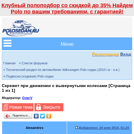
Клубный полоподбор со скидкой до 35% Найдем
Polo по вашим требованиям, с гарантией!
Меню
Регистрация
Вход
Главная
» Список форумов
» Технический раздел по автомобилю Volkswagen Polo седан (2010 г.в - н.в.)
» Подвеска (ходовая) Polo седан
Скрежет при движении с вывернутыми колесами [Страница
1
из
1
]
Модератор:
ОлегV
Поделиться…
Alexandrzx
Добавлено:
24 июн 2014, 01:24