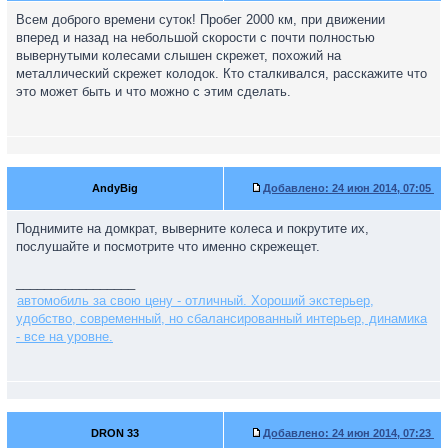
Всем доброго времени суток! Пробег 2000 км, при движении
вперед и назад на небольшой скорости с почти полностью
вывернутыми колесами слышен скрежет, похожий на
металлический скрежет колодок. Кто сталкивался, расскажите что
это может быть и что можно с этим сделать.
AndyBig
Добавлено:
24 июн 2014, 07:05
Поднимите на домкрат, выверните колеса и покрутите их,
послушайте и посмотрите что именно скрежещет.
_________________
автомобиль за свою цену - отличный. Хороший экстерьер,
удобство, современный, но сбалансированный интерьер, динамика
- все на уровне.
DRON 33
Добавлено:
24 июн 2014, 07:23