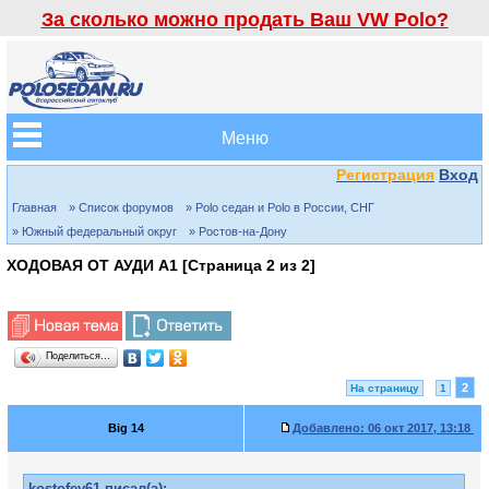
За сколько можно продать Ваш VW Polo?
Меню
Регистрация
Вход
Главная
» Список форумов
» Polo седан и Polo в России, СНГ
» Южный федеральный округ
» Ростов-на-Дону
ХОДОВАЯ ОТ АУДИ А1 [Страница
2
из
2
]
Поделиться…
2
На страницу
1
Big 14
Добавлено:
06 окт 2017, 13:18
kostofey61 писал(а):