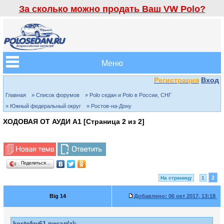
За сколько можно продать Ваш VW Polo?
Меню
Регистрация
Вход
Главная
» Список форумов
» Polo седан и Polo в России, СНГ
» Южный федеральный округ
» Ростов-на-Дону
ХОДОВАЯ ОТ АУДИ А1 [Страница
2
из
2
]
Поделиться…
2
На страницу
1
Big 14
Добавлено:
06 окт 2017, 13:18
kostofey61 писал(а):