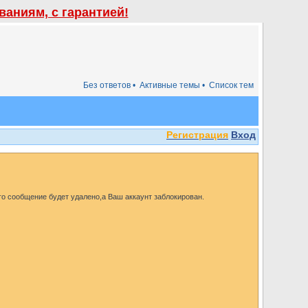
аниям, с гарантией!
Без ответов •
Активные темы •
Список тем
Регистрация
Вход
го сообщение будет удалено,а Ваш аккаунт заблокирован.