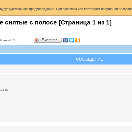
удут удалены без предупреждения. При злостном или повторном нарушении пользоват
е снятые с полосе [Страница
1
из
1
]
Поделиться…
бщений: 3 ]
СООБЩЕНИЕ
 авто