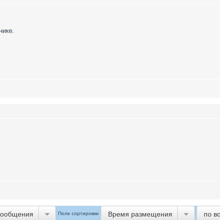
нике.
сообщения
Время размещения
по в
Поле сортировки