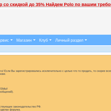
 со скидкой до 35% Найдем Polo по вашим требов
рвис
Магазин
Клуб
Личный раздел
u! Если Вы зарегистрировались исключительно с целью что то продать, то скорее все
нове.
 ТЕМЫ!
сообщений).
ствующее законодательство РФ.
разделах форума.