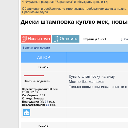
4. Флудить в разделах "Барахолка" и обсуждать цены и т.д.
Объявления и сообщения, не отвечающие требованиям данных правил б
Правилами Клуба.
Диски штамповка куплю мск, новы
Страница
1
из
1
[ Соо
Версия для печати
АВТОР
Гена17
Куплю штамповку на зиму
Опытный водитель
Можно без колпаков
Только новые оригинал, снятые с
Зарегистрирован:
08 сен
2019, 22:59
Сообщения:
149
Откуда:
Москва
Благодарил (а):
54
раз.
Поблагодарили:
13
раз.
Гена17