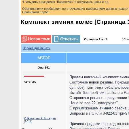
4. Флудить в разделах "Барахолка" и обсуждать цены и т.д.
Объявления и сообщения, не отвечающие требованиям данных правил б
Правилами Клуба.
Комплект зимних колёс [Страница
Страница
1
из
1
[ Соо
Версия для печати
АВТОР
Олег151
Продам шикарный комплект зимней
АвтоГуру
Состояние новой резины. Покрышк
суппорт). Комплект отбалансирова
Встаёт без проблем на Поло и Рап
Отправка в регионы при условии
Цена за всё-22 "килорубля"....
С приближением зимнего сезона ц
Вопросы в ЛС или 8-922-83 три-97
Volkswagen Polo седан
(2011)
Причина продажи-переход на зав
Резина производства Япония.