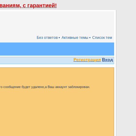
аниям, с гарантией!
Без ответов •
Активные темы •
Список тем
Регистрация
Вход
го сообщение будет удалено,а Ваш аккаунт заблокирован.