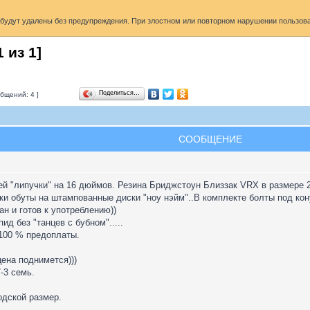
удут удалены без предупреждения. При злостном или повторном нарушении пользоват
1
из
1
]
Поделиться…
бщений: 4 ]
СООБЩЕНИЕ
 "липучки" на 16 дюймов. Резина Бриджстоун Близзак VRX в размере 20
и обуты на штампованные диски "ноу нэйм"..В комплекте болты под кону
н и готов к употреблению))
ид без "танцев с бубном".....
 100 % предоплаты.
ена поднимется)))
-3 семь.
одской размер.