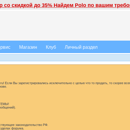
 со скидкой до 35% Найдем Polo по вашим требов
рвис
Магазин
Клуб
Личный раздел
u! Если Вы зарегистрировались исключительно с целью что то продать, то скорее все
нове.
 ТЕМЫ!
сообщений).
ствующее законодательство РФ.
разделах форума.