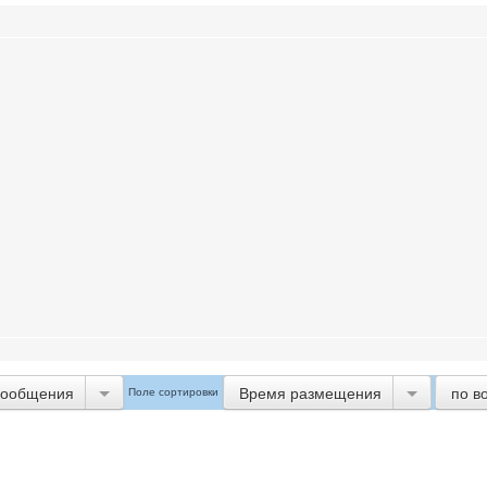
сообщения
Время размещения
по в
Поле сортировки
]