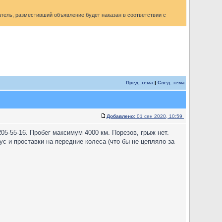
ель, разместивший объявление будет наказан в соответствии с
Пред. тема
|
След. тема
Добавлено:
01 сен 2020, 10:59
5-55-16. Пробег максимум 4000 км. Порезов, грыж нет.
с и проставки на передние колеса (что бы не цепляло за