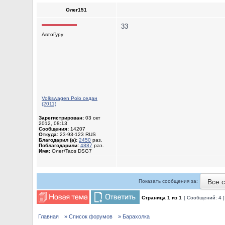
Олег151
33
АвтоГуру
Volkswagen Polo седан
(2011)
Зарегистрирован:
03 окт
2012, 08:13
Сообщения:
14207
Откуда:
23-93-123 RUS
Благодарил (а):
2450
раз.
Поблагодарили:
4887
раз.
Имя:
Олег/Taos DSG7
Все 
Показать сообщения за:
Страница
1
из
1
[ Сообщений: 4 
Главная
» Список форумов
» Барахолка