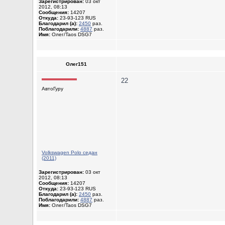
Зарегистрирован:
03 окт
2012, 08:13
Сообщения:
14207
Откуда:
23-93-123 RUS
Благодарил (а):
2450
раз.
Поблагодарили:
4887
раз.
Имя:
Олег/Taos DSG7
Олег151
22
АвтоГуру
Volkswagen Polo седан
(2011)
Зарегистрирован:
03 окт
2012, 08:13
Сообщения:
14207
Откуда:
23-93-123 RUS
Благодарил (а):
2450
раз.
Поблагодарили:
4887
раз.
Имя:
Олег/Taos DSG7