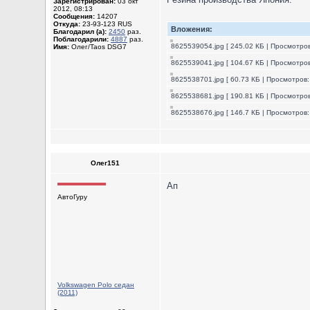
Зарегистрирован:
03 окт
2012, 08:13
Сообщения:
14207
Откуда:
23-93-123 RUS
Вложения:
Благодарил (а):
2450
раз.
Поблагодарили:
4887
раз.
8625539054.jpg [ 245.02 КБ | Просмотров
Имя:
Олег/Taos DSG7
8625539041.jpg [ 104.67 КБ | Просмотров
8625538701.jpg [ 60.73 КБ | Просмотров:
8625538681.jpg [ 190.81 КБ | Просмотров
8625538676.jpg [ 146.7 КБ | Просмотров:
Олег151
Ап
АвтоГуру
Volkswagen Polo седан
(2011)