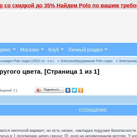
 со скидкой до 35% Найдем Polo по вашим требов
рвис
Магазин
Клуб
Личный раздел
wagen Polo седан (2010 г.в - н.в.)
» Электрооборудование Polo седан
» Электроник
ругого цвета. [Страница
1
из
1
]
Поделиться…
бщений: 2 ]
СООБЩЕНИЕ
елся неплохой вариант, но есть нюанс, накладка подушки безопасности
люча в 1 положение через секунд 10, ещё на незаведенном моторе. У ког