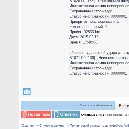
B1028 00 [136] - Расходомер воз
Индикаторная лампа неисправнос
Сохраненный стоп-кадр:
Статус неисправности: 00000001
Приоритет неисправности: 1
Кол-во проявлений: 1
Пробег: 92833 km
Дата: 2015.02.15
Время: 17:48:06
9466352 - Данные об ударе для 
B1071 F0 [136] - Неизвестная раз
Индикаторная лампа неисправнос
Сохраненный стоп-кадр:
Статус неисправности: 00000001
Все 
Показать сообщения за:
Страница
1
из
1
[ Сообщений: 2 
Главная
» Список форумов
» Технический раздел по автомобилю Volks