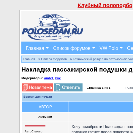
Клубный полоподбор
Главная
Список форумов
VW Polo
Се
Главная
» Список форумов
» Технический раздел по автомобилю Volks
Накладка пассажирской подушки д
Модераторы:
audel
,
zwe
Страница
1
из
1
[ Соо
Версия для печати
АВТОР
Alex7889
Хочу приобрести Поло седан, наш
АвтоСтажер
подушек гаснет после поворота к