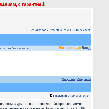
аниям, с гарантией!
Без ответов •
Активные темы •
Список тем
Регистрация
Вход
а систем безопасности
Пред. тема
|
След. тема
Добавлено:
04 авг 2025, 15:14
 пассажира другого цвета, светлее. Контрольная лампа
о как интересно ваше мнение. Авто производства 05.2018.