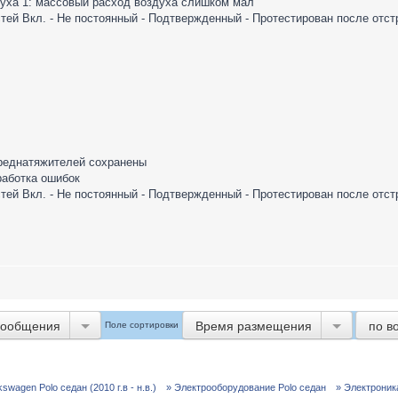
духа 1: массовый расход воздуха слишком мал
тей Вкл. - Не постоянный - Подтвержденный - Протестирован после отст
преднатяжителей сохранены
работка ошибок
тей Вкл. - Не постоянный - Подтвержденный - Протестирован после отст
сообщения
Время размещения
по в
Поле сортировки
]
wagen Polo седан (2010 г.в - н.в.)
» Электрооборудование Polo седан
» Электроник