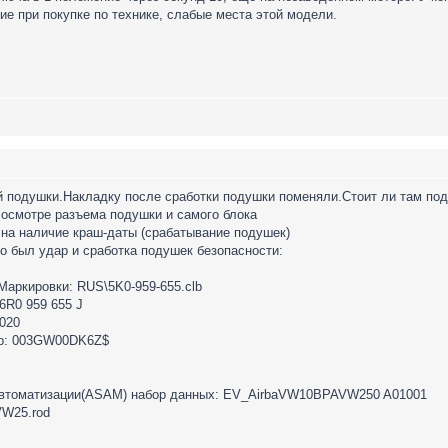
ие при покупке по технике, слабые места этой модели.
й подушки.Накладку после сработки подушки поменяли.Стоит ли там под
 осмотре разъема подушки и самого блока
на наличие краш-даты (срабатывание подушек)
о был удар и сработка подушек безопасности:
 Маркировки: RUS\5K0-959-655.clb
6R0 959 655 J
020
мер: 003GW00DK6Z$
Автоматизации(ASAM) набор данных: EV_AirbaVW10BPAVW250 A01001
W25.rod