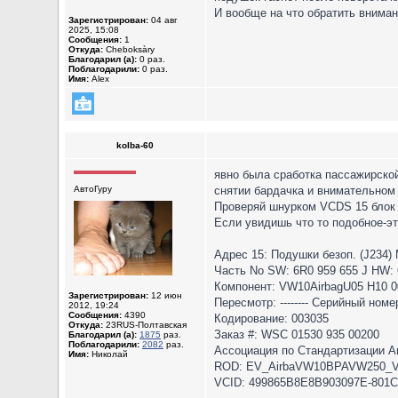
И вообще на что обратить вниман
Зарегистрирован:
04 авг
2025, 15:08
Сообщения:
1
Откуда:
Cheboksàry
Благодарил (а):
0 раз.
Поблагодарили:
0 раз.
Имя:
Alex
kolba-60
явно была сработка пассажирско
АвтоГуру
снятии бардачка и внимательном
Проверяй шнурком VCDS 15 блок 
Если увидишь что то подобное-эт
Адрес 15: Подушки безоп. (J234)
Часть No SW: 6R0 959 655 J HW: 
Компонент: VW10AirbagU05 H10 0
Зарегистрирован:
12 июн
Пересмотр: -------- Серийный но
2012, 19:24
Сообщения:
4390
Кодирование: 003035
Откуда:
23RUS-Полтавская
Заказ #: WSC 01530 935 00200
Благодарил (а):
1875
раз.
Поблагодарили:
2082
раз.
Ассоциация по Стандартизации 
Имя:
Николай
ROD: EV_AirbaVW10BPAVW250_V
VCID: 499865B8E8B903097E-801C