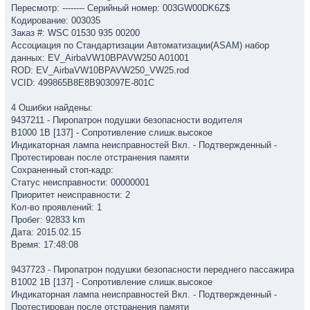
Пересмотр: -------- Серийный номер: 003GW00DK6Z$
Кодирование: 003035
Заказ #: WSC 01530 935 00200
Ассоциация по Стандартизации Автоматизации(ASAM) набор
данных: EV_AirbaVW10BPAVW250 A01001
ROD: EV_AirbaVW10BPAVW250_VW25.rod
VCID: 499865B8E8B903097E-801C
4 Ошибки найдены:
9437211 - Пиропатрон подушки безопасности водителя
B1000 1B [137] - Сопротивление слишк.высокое
Индикаторная лампа неисправностей Вкл. - Подтвержденный -
Протестирован после отстранения памяти
Сохраненный стоп-кадр:
Статус неисправности: 00000001
Приоритет неисправности: 2
Кол-во проявлений: 1
Пробег: 92833 km
Дата: 2015.02.15
Время: 17:48:08
9437723 - Пиропатрон подушки безопасности переднего пассажира
B1002 1B [137] - Сопротивление слишк.высокое
Индикаторная лампа неисправностей Вкл. - Подтвержденный -
Протестирован после отстранения памяти