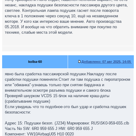
нюанс, накладка подушки безопасности пассажира другого цвета,
светлее. Контрольная лампа подушек гаснет после поворота
ключа в 1 положение через секунд 10, ещё на незаведенном
моторе. У кого как интересно ваше мнение. Авто производства
05.2018. И вообще на что обратить внимание при покупке по
технике, слабые места этой модели.
kolba-60
Добавлено:
07 авг 2025, 14:05
явно была сработка пассажирской подушки.Накладку после
сработки подушки поменяли.Стоит ли там подушка с пиропатроном
или "обманка"-узнаешь только при снятии бардачка и
внимательном осмотре разъема подушки и самого блока
Проверяй шнурком VCDS 15 блок на наличие краш-даты
(срабатывание подушек)
Если увидишь что то подобное-это был удар и сработка подушек
безопасности:
Адрес 15: Подушки безоп. (J234) Маркировки: RUS\5K0-959-655.clb
Часть No SW: 6R0 959 655 J HW: 6R0 959 655 J
Компонент: VW10AirbagU05 H10 0020