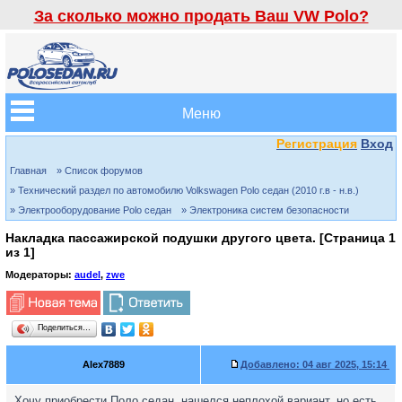
За сколько можно продать Ваш VW Polo?
Меню
Регистрация
Вход
Главная
» Список форумов
» Технический раздел по автомобилю Volkswagen Polo седан (2010 г.в - н.в.)
» Электрооборудование Polo седан
» Электроника систем безопасности
Накладка пассажирской подушки другого цвета. [Страница
1
из
1
]
Модераторы:
audel
,
zwe
Поделиться…
Alex7889
Добавлено:
04 авг 2025, 15:14
Хочу приобрести Поло седан, нашелся неплохой вариант, но есть