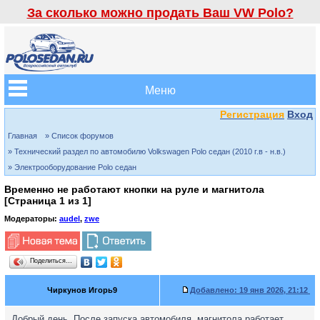
За сколько можно продать Ваш VW Polo?
Меню
Регистрация
Вход
Главная
» Список форумов
» Технический раздел по автомобилю Volkswagen Polo седан (2010 г.в - н.в.)
» Электрооборудование Polo седан
Временно не работают кнопки на руле и магнитола
[Страница
1
из
1
]
Модераторы:
audel
,
zwe
Поделиться…
Чиркунов Игорь9
Добавлено:
19 янв 2026, 21:12
Добрый день. После запуска автомобиля, магнитола работает