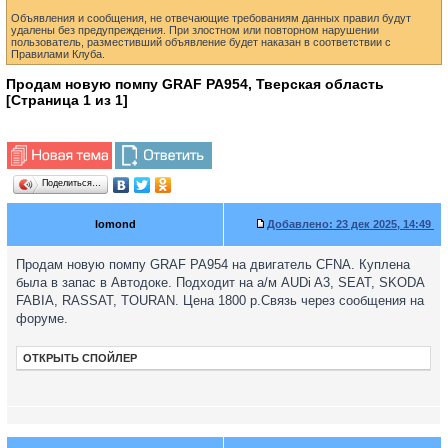
Объявления и сообщения, не отвечающие требованиям данных правил будут
удалены без предупреждения. При злостном или повторном нарушении
пользователь, разместивший объявление будет наказан в соответствии с
Правилами Клуба.
Продам новую помпу GRAF PA954, Тверская область
[Страница
1
из
1
]
Поделиться…
lomond
Добавлено:
23 дек 2025, 14:49
Продам новую помпу GRAF PA954 на двигатель CFNA. Куплена
была в запас в Автодоке. Подходит на а/м AUDi A3, SEAT, SKODA
FABIA, RASSAT, TOURAN. Цена 1800 р.Связь через сообщения на
форуме.
ОТКРЫТЬ СПОЙЛЕР