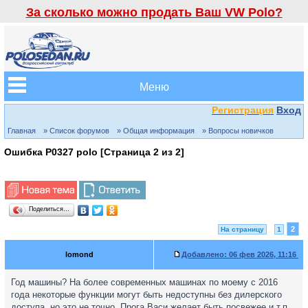
За сколько можно продать Ваш VW Polo?
Меню
Регистрация
Вход
Главная
» Список форумов
» Общая информация
» Вопросы новичков
Ошибка P0327 polo [Страница
2
из
2
]
Поделиться…
2
На страницу
1
lomond
Добавлено:
06 фев 2026, 11:16
Год машины? На более современных машинах по моему с 2016
года некоторые функции могут быть недоступны без дилерского
доступа, но это не точно. Прога Васи желает быть посвежее и т.п.