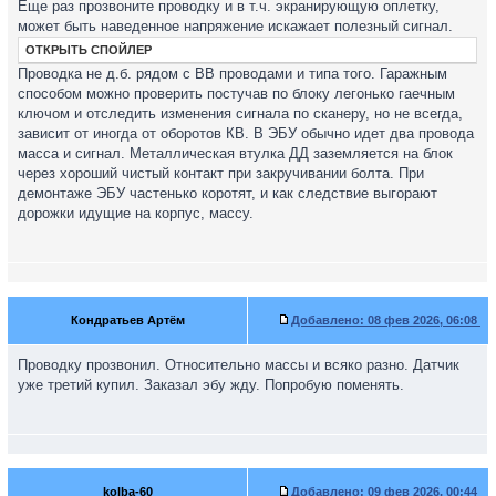
Еще раз прозвоните проводку и в т.ч. экранирующую оплетку,
может быть наведенное напряжение искажает полезный сигнал.
ОТКРЫТЬ СПОЙЛЕР
Проводка не д.б. рядом с ВВ проводами и типа того. Гаражным
способом можно проверить постучав по блоку легонько гаечным
ключом и отследить изменения сигнала по сканеру, но не всегда,
зависит от иногда от оборотов КВ. В ЭБУ обычно идет два провода
масса и сигнал. Металлическая втулка ДД заземляется на блок
через хороший чистый контакт при закручивании болта. При
демонтаже ЭБУ частенько коротят, и как следствие выгорают
дорожки идущие на корпус, массу.
Кондратьев Артём
Добавлено:
08 фев 2026, 06:08
Проводку прозвонил. Относительно массы и всяко разно. Датчик
уже третий купил. Заказал эбу жду. Попробую поменять.
kolba-60
Добавлено:
09 фев 2026, 00:44