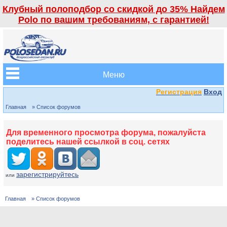
Клубный полоподбор со скидкой до 35% Найдем
Polo по вашим требованиям, с гарантией!
Меню
Регистрация
Вход
Главная
» Список форумов
Для временного просмотра форума, пожалуйста
поделитесь нашей ссылкой в соц. сетях
зарегистрируйтесь
или
Главная
» Список форумов