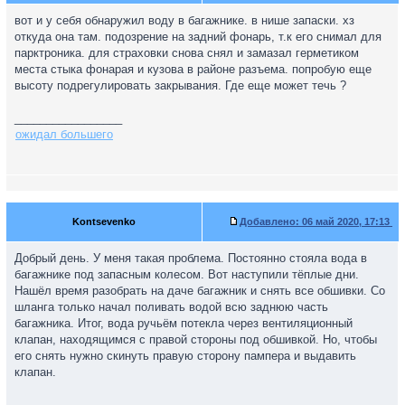
вот и у себя обнаружил воду в багажнике. в нише запаски. хз
откуда она там. подозрение на задний фонарь, т.к его снимал для
парктроника. для страховки снова снял и замазал герметиком
места стыка фонарая и кузова в районе разъема. попробую еще
высоту подрегулировать закрывания. Где еще может течь ?
_________________
ожидал большего
Kontsevenko
Добавлено:
06 май 2020, 17:13
Добрый день. У меня такая проблема. Постоянно стояла вода в
багажнике под запасным колесом. Вот наступили тёплые дни.
Нашёл время разобрать на даче багажник и снять все обшивки. Со
шланга только начал поливать водой всю заднюю часть
багажника. Итог, вода ручьём потекла через вентиляционный
клапан, находящимся с правой стороны под обшивкой. Но, чтобы
его снять нужно скинуть правую сторону пампера и выдавить
клапан.