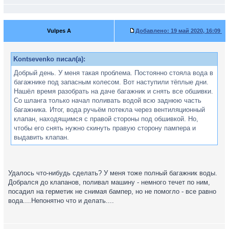
Vulpes A
Добавлено:
19 май 2020, 16:09
Kontsevenko писал(а):
Добрый день. У меня такая проблема. Постоянно стояла вода в
багажнике под запасным колесом. Вот наступили тёплые дни.
Нашёл время разобрать на даче багажник и снять все обшивки.
Со шланга только начал поливать водой всю заднюю часть
багажника. Итог, вода ручьём потекла через вентиляционный
клапан, находящимся с правой стороны под обшивкой. Но,
чтобы его снять нужно скинуть правую сторону пампера и
выдавить клапан.
Удалось что-нибудь сделать? У меня тоже полный багажник воды.
Добрался до клапанов, поливал машину - немного течет по ним,
посадил на герметик не снимая бампер, но не помогло - все равно
вода....Непонятно что и делать....