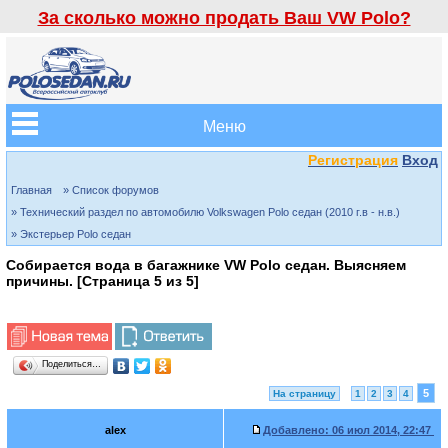
За сколько можно продать Ваш VW Polo?
Меню
Регистрация
Вход
Главная
» Список форумов
» Технический раздел по автомобилю Volkswagen Polo седан (2010 г.в - н.в.)
» Экстерьер Polo седан
Собирается вода в багажнике VW Polo седан. Выясняем
причины. [Страница
5
из
5
]
Поделиться…
5
На страницу
1
2
3
4
alex
Добавлено:
06 июл 2014, 22:47