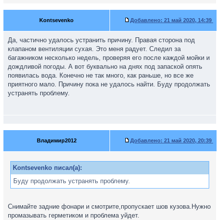
Kontsevenko
Добавлено:
21 май 2020, 14:39
Да, частично удалось устранить причину. Правая сторона под
клапаном вентиляции сухая. Это меня радует. Следил за
багажником несколько недель, проверяя его после каждой мойки и
дождливой погоды. А вот буквально на днях под запаской опять
появилась вода. Конечно не так много, как раньше, но все же
приятного мало. Причину пока не удалось найти. Буду продолжать
устранять проблему.
Владимир2012
Добавлено:
21 май 2020, 20:39
Kontsevenko писал(а):
Буду продолжать устранять проблему.
Снимайте задние фонари и смотрите,пропускает шов кузова.Нужно
промазывать герметиком и проблема уйдет.