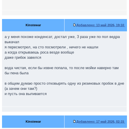
Kinstewar
Добавлено:
13 май 2026, 19:10
а у меня похоже конденсат, достал уже, 3 раза уже по пол ведра
выкачал
я пересмотрел, на сто посмотрели , ничего не нашли
а когда открываешь роса везде вообще
даже грибок завелся
вода чистая, если бы извне попала, то после мойки наверно там
бы пена была
в общем думаю просто отковырять одну из резиновых пробок в дне
(а зачем они там?)
и пусть она выливается
Kinstewar
Добавлено:
17 май 2026, 02:15