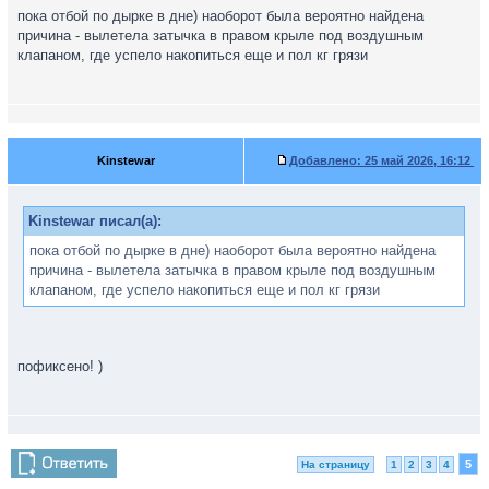
пока отбой по дырке в дне) наоборот была вероятно найдена
причина - вылетела затычка в правом крыле под воздушным
клапаном, где успело накопиться еще и пол кг грязи
Kinstewar
Добавлено:
25 май 2026, 16:12
Kinstewar писал(а):
пока отбой по дырке в дне) наоборот была вероятно найдена
причина - вылетела затычка в правом крыле под воздушным
клапаном, где успело накопиться еще и пол кг грязи
пофиксено! )
5
На страницу
1
2
3
4