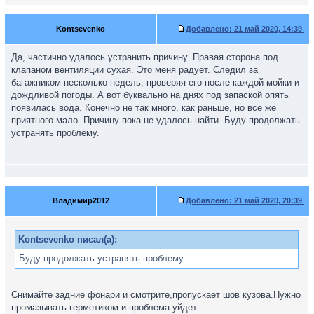
Kontsevenko
Добавлено:
21 май 2020, 14:39
Да, частично удалось устранить причину. Правая сторона под
клапаном вентиляции сухая. Это меня радует. Следил за
багажником несколько недель, проверяя его после каждой мойки и
дождливой погоды. А вот буквально на днях под запаской опять
появилась вода. Конечно не так много, как раньше, но все же
приятного мало. Причину пока не удалось найти. Буду продолжать
устранять проблему.
Владимир2012
Добавлено:
21 май 2020, 20:39
Kontsevenko писал(а):
Буду продолжать устранять проблему.
Снимайте задние фонари и смотрите,пропускает шов кузова.Нужно
промазывать герметиком и проблема уйдет.