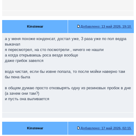
Kinstewar
Добавлено:
13 май 2026, 19:10
а у меня похоже конденсат, достал уже, 3 раза уже по пол ведра
выкачал
я пересмотрел, на сто посмотрели , ничего не нашли
а когда открываешь роса везде вообще
даже грибок завелся
вода чистая, если бы извне попала, то после мойки наверно там
бы пена была
в общем думаю просто отковырять одну из резиновых пробок в дне
(а зачем они там?)
и пусть она выливается
Kinstewar
Добавлено:
17 май 2026, 02:15