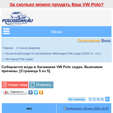
За сколько можно продать Ваш VW Polo?
Меню
Регистрация
Вход
Главная
» Список форумов
» Технический раздел по автомобилю Volkswagen Polo седан (2010 г.в - н.в.)
» Экстерьер Polo седан
Собирается вода в багажнике VW Polo седан. Выясняем
причины. [Страница
5
из
5
]
Поделиться…
5
На страницу
1
2
3
4
alex
Добавлено:
06 июл 2014, 22:47