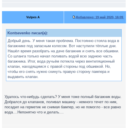
Vulpes A
Добавлено:
19 май 2020, 16:09
Kontsevenko писал(а):
Добрый день. У меня такая проблема. Постоянно стояла вода в
багажнике под запасным колесом. Вот наступили тёплые дни.
Нашёл время разобрать на даче багажник и снять все обшивки.
Со шланга только начал поливать водой всю заднюю часть
багажника. Итог, вода ручьём потекла через вентиляционный
клапан, находящимся с правой стороны под обшивкой. Но,
чтобы его снять нужно скинуть правую сторону пампера и
выдавить клапан.
Удалось что-нибудь сделать? У меня тоже полный багажник воды.
Добрался до клапанов, поливал машину - немного течет по ним,
посадил на герметик не снимая бампер, но не помогло - все равно
вода....Непонятно что и делать....