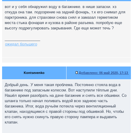
вот и у себя обнаружил воду в багажнике. в нише запаски. хз
откуда она там. подозрение на задний фонарь, т.к его снимал для
парктроника. для страховки снова снял и замазал герметиком
места стыка фонарая и кузова в районе разъема. попробую еще
высоту подрегулировать закрывания. Где еще может течь ?
_________________
ожидал большего
Kontsevenko
Добавлено:
06 май 2020, 17:13
Добрый день. У меня такая проблема. Постоянно стояла вода в
багажнике под запасным колесом. Вот наступили тёплые дни.
Нашёл время разобрать на даче багажник и снять все обшивки. Со
шланга только начал поливать водой всю заднюю часть
багажника. Итог, вода ручьём потекла через вентиляционный
клапан, находящимся с правой стороны под обшивкой. Но, чтобы
его снять нужно скинуть правую сторону пампера и выдавить
клапан.