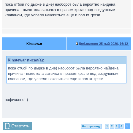
пока отбой по дырке в дне) наоборот была вероятно найдена
причина - вылетела затычка в правом крыле под воздушным
клапаном, где успело накопиться еще и пол кг грязи
Kinstewar
Добавлено:
25 май 2026, 16:12
Kinstewar писал(а):
пока отбой по дырке в дне) наоборот была вероятно найдена
причина - вылетела затычка в правом крыле под воздушным
клапаном, где успело накопиться еще и пол кг грязи
пофиксено! )
5
На страницу
1
2
3
4