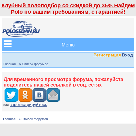
Клубный полоподбор со скидкой до 35% Найдем
Polo по вашим требованиям, с гарантией!
Меню
Регистрация
Вход
Главная
» Список форумов
Для временного просмотра форума, пожалуйста
поделитесь нашей ссылкой в соц. сетях
зарегистрируйтесь
или
Главная
» Список форумов