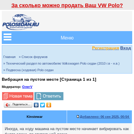
За сколько можно продать Ваш VW Polo?
Меню
Регистрация
Вход
Главная
» Список форумов
» Технический раздел по автомобилю Volkswagen Polo седан (2010 г.в - н.в.)
» Подвеска (ходовая) Polo седан
Вибрация на пустом месте [Страница
1
из
1
]
Модератор:
ОлегV
Поделиться…
Kinstewar
Добавлено:
06 сен 2025, 00:54
Иногда, на ходу машина на пустом месте начинает вибрировать как