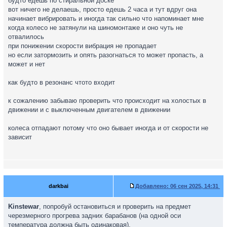
будто едешь по стиральной доске
вот ничего не делаешь, просто едешь 2 часа и тут вдруг она
начинает вибрировать и иногда так сильно что напоминает мне
когда колесо не затянули на шиномонтаже и оно чуть не
отвалилось
при понижении скорости вибрация не пропадает
но если затормозить и опять разогнаться то может пропасть, а
может и нет
как будто в резонанс чтото входит
к сожалению забываю проверить что происходит на холостых в
движении и с выключенным двигателем в движении
колеса отпадают потому что оно бывает иногда и от скорости не
зависит
darkbai
Добавлено:
06 сен 2025, 14:31
Kinstewar
, попробуй остановиться и проверить на предмет
черезмерного прогрева задних барабанов (на одной оси
температура должна быть одинаковая).