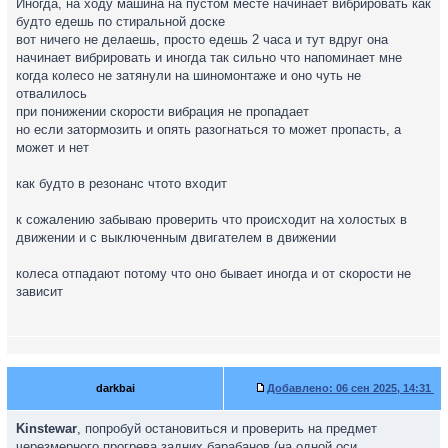
Иногда, на ходу машина на пустом месте начинает вибрировать как
будто едешь по стиральной доске
вот ничего не делаешь, просто едешь 2 часа и тут вдруг она
начинает вибрировать и иногда так сильно что напоминает мне
когда колесо не затянули на шиномонтаже и оно чуть не
отвалилось
при понижении скорости вибрация не пропадает
но если затормозить и опять разогнаться то может пропасть, а
может и нет
как будто в резонанс чтото входит
к сожалению забываю проверить что происходит на холостых в
движении и с выключенным двигателем в движении
колеса отпадают потому что оно бывает иногда и от скорости не
зависит
darkbai
Добавлено:
06 сен 2025, 14:31
Kinstewar
, попробуй остановиться и проверить на предмет
черезмерного прогрева задних барабанов (на одной оси