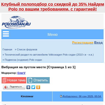
Клубный полоподбор со скидкой до 35% Найдем
Polo по вашим требованиям, с гарантией!
Меню
Регистрация
Вход
Главная
» Список форумов
» Технический раздел по автомобилю Volkswagen Polo седан (2010 г.в - н.в.)
» Подвеска (ходовая) Polo седан
Вибрация на пустом месте [Страница
1
из
1
]
Модератор:
ОлегV
Поделиться…
Kinstewar
Добавлено:
06 сен 2025, 00:54