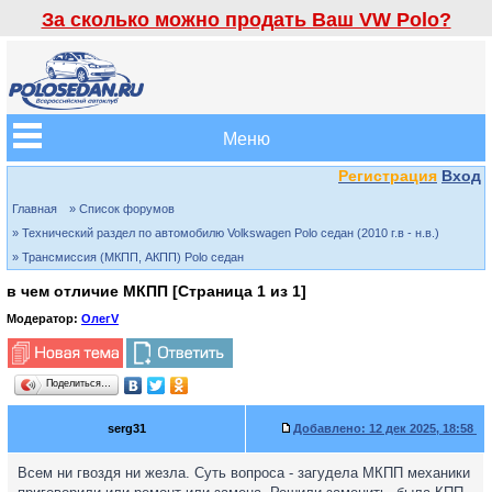
За сколько можно продать Ваш VW Polo?
Меню
Регистрация
Вход
Главная
» Список форумов
» Технический раздел по автомобилю Volkswagen Polo седан (2010 г.в - н.в.)
» Трансмиссия (МКПП, АКПП) Polo седан
в чем отличие МКПП [Страница
1
из
1
]
Модератор:
ОлегV
Поделиться…
serg31
Добавлено:
12 дек 2025, 18:58
Всем ни гвоздя ни жезла. Суть вопроса - загудела МКПП механики