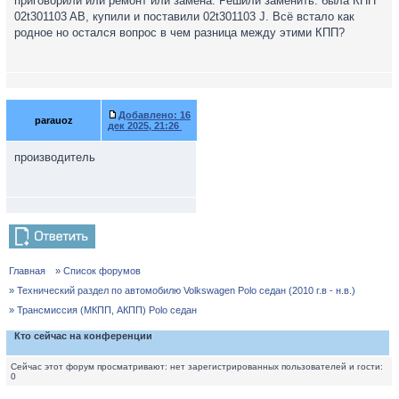
приговорили или ремонт или замена. Решили заменить. была КПП
02t301103 AB, купили и поставили 02t301103 J. Всё встало как
родное но остался вопрос в чем разница между этими КПП?
Добавлено:
16
parauoz
дек 2025, 21:26
производитель
Главная
» Список форумов
» Технический раздел по автомобилю Volkswagen Polo седан (2010 г.в - н.в.)
» Трансмиссия (МКПП, АКПП) Polo седан
Кто сейчас на конференции
Сейчас этот форум просматривают: нет зарегистрированных пользователей и гости:
0