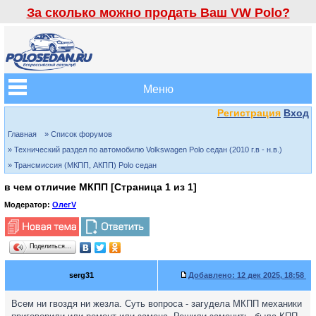
За сколько можно продать Ваш VW Polo?
Меню
Регистрация
Вход
Главная
» Список форумов
» Технический раздел по автомобилю Volkswagen Polo седан (2010 г.в - н.в.)
» Трансмиссия (МКПП, АКПП) Polo седан
в чем отличие МКПП [Страница
1
из
1
]
Модератор:
ОлегV
Поделиться…
serg31
Добавлено:
12 дек 2025, 18:58
Всем ни гвоздя ни жезла. Суть вопроса - загудела МКПП механики