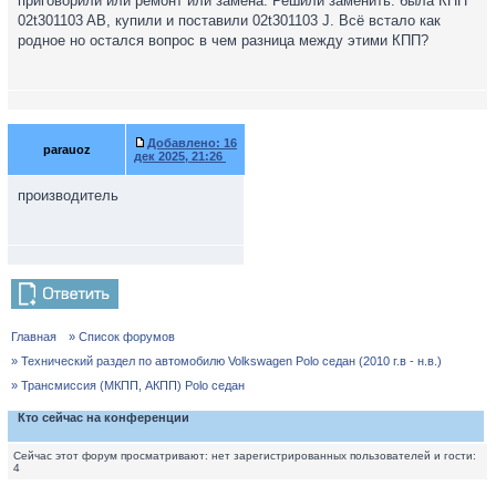
приговорили или ремонт или замена. Решили заменить. была КПП
02t301103 AB, купили и поставили 02t301103 J. Всё встало как
родное но остался вопрос в чем разница между этими КПП?
Добавлено:
16
parauoz
дек 2025, 21:26
производитель
Главная
» Список форумов
» Технический раздел по автомобилю Volkswagen Polo седан (2010 г.в - н.в.)
» Трансмиссия (МКПП, АКПП) Polo седан
Кто сейчас на конференции
Сейчас этот форум просматривают: нет зарегистрированных пользователей и гости:
4