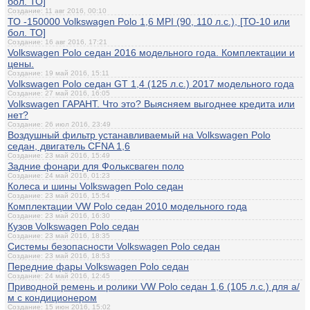
бол. ТО]
Создание: 11 авг 2016, 00:10
ТО -150000 Volkswagen Polo 1,6 MPI (90, 110 л.с.), [ТО-10 или
бол. ТО]
Создание: 16 авг 2016, 17:21
Volkswagen Polo седан 2016 модельного года. Комплектации и
цены.
Создание: 19 май 2016, 15:11
Volkswagen Polo седан GT 1,4 (125 л.с.) 2017 модельного года
Создание: 27 май 2016, 16:05
Volkswagen ГАРАНТ. Что это? Выясняем выгоднее кредита или
нет?
Создание: 26 июл 2016, 23:49
Воздушный фильтр устанавливаемый на Volkswagen Polo
седан, двигатель CFNA 1,6
Создание: 23 май 2016, 15:49
Задние фонари для Фольксваген поло
Создание: 24 май 2016, 01:23
Колеса и шины Volkswagen Polo седан
Создание: 23 май 2016, 15:54
Комплектации VW Polo седан 2010 модельного года
Создание: 23 май 2016, 16:30
Кузов Volkswagen Polo седан
Создание: 23 май 2016, 18:35
Системы безопасности Volkswagen Polo седан
Создание: 23 май 2016, 18:53
Передние фары Volkswagen Polo седан
Создание: 24 май 2016, 12:45
Приводной ремень и ролики VW Polo седан 1,6 (105 л.с.) для а/
м с кондиционером
Создание: 15 июн 2016, 15:02