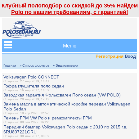
Клубный полоподбор со скидкой до 35% Найдем
Polo по вашим требованиям, с гарантией!
Меню
Регистрация
Вход
Главная
» Список форумов
» Энциклопедия
Volkswagen Polo CONNECT
Создание: 27 мар 2019, 14:41
Гофра глушителя поло седан
Создание: 16 мар 2017, 14:59
Заводская гарантия Фольксваген Поло седан (VW POLO)
Создание: 20 мар 2019, 17:12
Замена масла в автоматической коробке передач Volkswagen
Polo Sedan
Создание: 18 апр 2020, 12:57
Ремень ГРМ VW Polo и ремкомплекты ГРМ
Создание: 08 сен 2022, 16:22
Передний бампер Volkswagen Polo седан с 2010 по 2015 г.в.
6RU807221GRU
Создание: 30 май 2017, 00:09