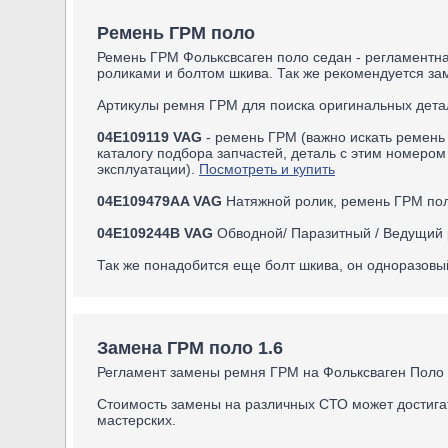
Ремень ГРМ поло
Ремень ГРМ Фольксвсаген поло седан - регламентна
роликами и болтом шкива. Так же рекомендуется з
Артикулы ремня ГРМ для поиска оригинальных дета
04E109119 VAG
- ремень ГРМ (важно искать ремень 
каталогу подбора запчастей, деталь с этим номеро
эксплуатации).
Посмотреть и купить
04E109479AA VAG
Натяжной ролик, ремень ГРМ пол
04E109244B VAG
Обводной/ Паразитный / Ведущий 
Так же понадобится еще болт шкива, он одноразовы
Замена ГРМ поло 1.6
Регламент замены ремня ГРМ на Фольксваген Поло с
Стоимость замены на различных СТО может достигат
мастерских.