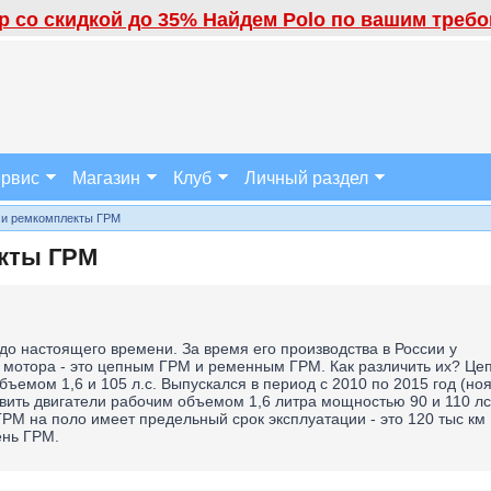
 со скидкой до 35% Найдем Polo по вашим требов
рвис
Магазин
Клуб
Личный раздел
 и ремкомплекты ГРМ
екты ГРМ
 до настоящего времени. За время его производства в России у
 мотора - это цепным ГРМ и ременным ГРМ. Как различить их? Це
ъемом 1,6 и 105 л.с. Выпускался в период с 2010 по 2015 год (но
авить двигатели рабочим объемом 1,6 литра мощностью 90 и 110 лс
РМ на поло имеет предельный срок эксплуатации - это 120 тыс км
ень ГРМ.