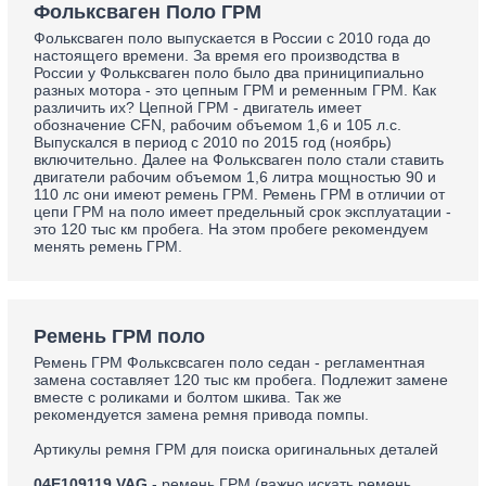
Фольксваген Поло ГРМ
Фольксваген поло выпускается в России с 2010 года до
настоящего времени. За время его производства в
России у Фольксваген поло было два приниципиально
разных мотора - это цепным ГРМ и ременным ГРМ. Как
различить их? Цепной ГРМ - двигатель имеет
обозначение CFN, рабочим объемом 1,6 и 105 л.с.
Выпускался в период с 2010 по 2015 год (ноябрь)
включительно. Далее на Фольксваген поло стали ставить
двигатели рабочим объемом 1,6 литра мощностью 90 и
110 лс они имеют ремень ГРМ. Ремень ГРМ в отличии от
цепи ГРМ на поло имеет предельный срок эксплуатации -
это 120 тыс км пробега. На этом пробеге рекомендуем
менять ремень ГРМ.
Ремень ГРМ поло
Ремень ГРМ Фольксвсаген поло седан - регламентная
замена составляет 120 тыс км пробега. Подлежит замене
вместе с роликами и болтом шкива. Так же
рекомендуется замена ремня привода помпы.
Артикулы ремня ГРМ для поиска оригинальных деталей
04E109119 VAG
- ремень ГРМ (важно искать ремень