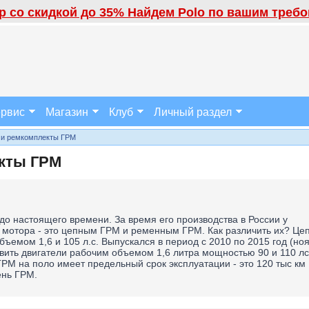
 со скидкой до 35% Найдем Polo по вашим требов
рвис
Магазин
Клуб
Личный раздел
 и ремкомплекты ГРМ
екты ГРМ
 до настоящего времени. За время его производства в России у
 мотора - это цепным ГРМ и ременным ГРМ. Как различить их? Це
ъемом 1,6 и 105 л.с. Выпускался в период с 2010 по 2015 год (но
авить двигатели рабочим объемом 1,6 литра мощностью 90 и 110 лс
РМ на поло имеет предельный срок эксплуатации - это 120 тыс км
ень ГРМ.