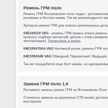
Ремень ГРМ поло
Ремень ГРМ Фольксвсаген поло седан - регламентна
роликами и болтом шкива. Так же рекомендуется з
Артикулы ремня ГРМ для поиска оригинальных дета
04E109119 VAG
- ремень ГРМ (важно искать ремень 
каталогу подбора запчастей, деталь с этим номеро
эксплуатации).
Посмотреть и купить
04E109479AA VAG
Натяжной ролик, ремень ГРМ пол
04E109244B VAG
Обводной/ Паразитный / Ведущий 
Так же понадобится еще болт шкива, он одноразовы
Замена ГРМ поло 1.6
Регламент замены ремня ГРМ на Фольксваген Поло с
Стоимость замены на различных СТО может достигат
мастерских.