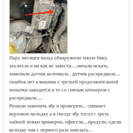
Пару месяцев назад обнаружили такую бяку,
захлохла и ни как не завести.....начали искать,
заменили датчик коленвала , датчик распредвала....
ошибок нет а машина с третьей продолжительной
попытки заводится и то со снятым штекером с
распредвала.....
Решили заменить эбу и проверить... снимает
верхнюю колодку а в гнезде эбу тосол с треть
чайной ложки примерно, офигели....продули, одели
колодку чик с первого раза завелась...