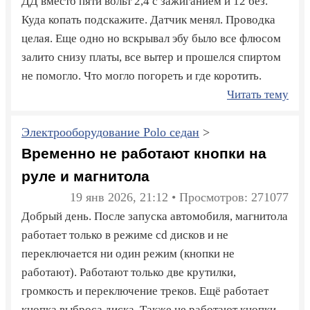
ДД вместо пяти вольт 2,4 с зажиганием и 12 без.
Куда копать подскажите. Датчик менял. Проводка
целая. Еще одно но вскрывал эбу было все флюсом
залито снизу платы, все вытер и прошелся спиртом
не помогло. Что могло погореть и где коротить.
Читать тему
Электрооборудование Polo седан
>
Временно не работают кнопки на
руле и магнитола
19 янв 2026, 21:12 • Просмотров: 271077
Добрый день. После запуска автомобиля, магнитола
работает только в режиме cd дисков и не
переключается ни один режим (кнопки не
работают). Работают только две крутилки,
громкость и переключение треков. Ещё работает
кнопка выброса диска. Также не работают кнопки