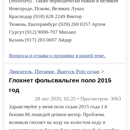
(ShishSPb) . Также периодически бываю в Великом
Новгороде, Пскове, Великих Луках
Краснодар
(918) 628 2249
Виктор
Тюмень, Екатеринбург
(929) 269 0357
Артем
Сургут
(912) 9000-707
Михаил
Казань
(917) 283 0697
Айдар
Вопросы и отзывы о прошивке в нашей теме.
Двигатель, Питание, Выпуск Polo седан
>
Глохнет фольсвальген поло 2015
год
28 окт 2020, 02:25 • Просмотров: 3063
Здравствуйте у меня поло седан 2015 года 1.6
бензин 86 лошедей цепнои мотор. Проблема
возникла глохнет на ходу на холостом ходу и