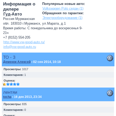
Информация о
Популярные новые авто:
Volkswagen Polo седан (1)
дилере
Обращения по гарантии:
Гуд-Авто
Электрооборудование (1)
Россия Мурманская
обл. 183010 г.Мурманск, ул.Марата, д.1
Время работы: С понедельника до воскресенья 9-
21ч
+7 (8152) 554-205
http://www.vw-good-auto.ru/
info@vw-good-auto.ru
ТО - 3
Деменок Алексей
• 02 сен 2014, 10:18
Просмотры:
1017
Коментариев:
1
Оценка:
лентяи
toсha
• 16 дек 2013, 23:34
Просмотры:
835
Коментариев:
0
Оценка: