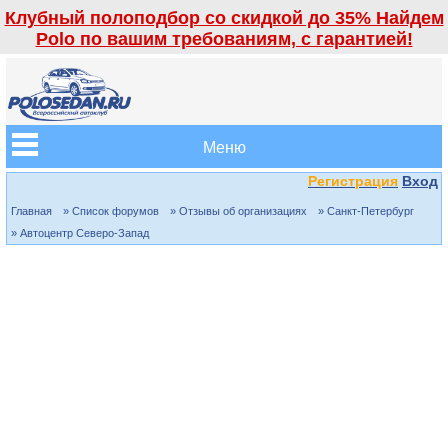
Клубный полоподбор со скидкой до 35% Найдем
Polo по вашим требованиям, с гарантией!
Меню
Регистрация
Вход
Главная
» Список форумов
» Отзывы об организациях
» Санкт-Петербург
» Автоцентр Северо-Запад