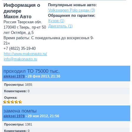
Информация о
Популярные новые авто:
Volkswagen Polo седан (3)
дилере
Обращения по гарантии:
Макон Авто
Кузов (1)
Россия Тверская обл.
Двигатель (1)
170040 г.Тверь, пр-кт 50
лет Октября, д.5
Время работы: С понедельника до воскресенья 9-
21ч
+7 (4822) 35-19-40
http://www.makonauto.ru/
info@makonauto.ru
проходил ТО 75000 тыс.
aleksei 1978
• 28 фев 2013, 21:36
Просмотры:
1655
Коментариев:
0
Оценка:
замена помпы
aleksei 1978
• 29 ноя 2012, 21:56
Просмотры:
1381
Коментариев:
0