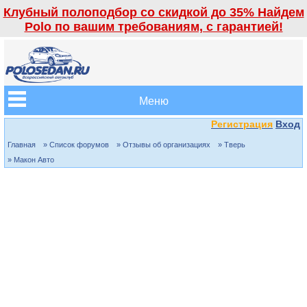
Клубный полоподбор со скидкой до 35% Найдем
Polo по вашим требованиям, с гарантией!
Меню
Регистрация
Вход
Главная
» Список форумов
» Отзывы об организациях
» Тверь
» Макон Авто