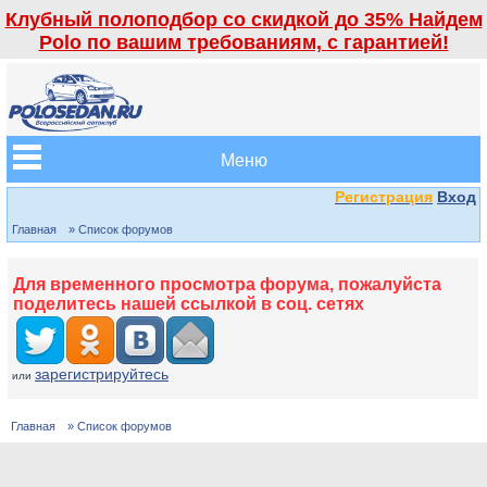
Клубный полоподбор со скидкой до 35% Найдем
Polo по вашим требованиям, с гарантией!
Меню
Регистрация
Вход
Главная
» Список форумов
Для временного просмотра форума, пожалуйста
поделитесь нашей ссылкой в соц. сетях
зарегистрируйтесь
или
Главная
» Список форумов